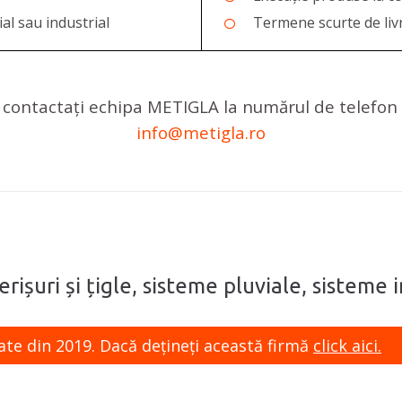
ial sau industrial
Termene scurte de liv
i, contactați echipa METIGLA la numărul de telefo
info@metigla.ro
rișuri și țigle, sisteme pluviale, sisteme 
ate din 2019. Dacă dețineți această firmă
click aici.