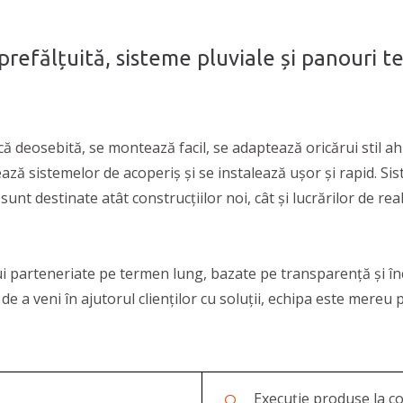
prefălțuită, sisteme pluviale și panouri t
ă deosebită, se montează facil, se adaptează oricărui stil ahi
ză sistemelor de acoperiș și se instalează ușor și rapid. Sis
sunt destinate atât construcțiilor noi, cât și lucrărilor de rea
ui parteneriate pe termen lung, bazate pe transparență și în
e a veni în ajutorul clienților cu soluții, echipa este mereu 
Execuție produse la 