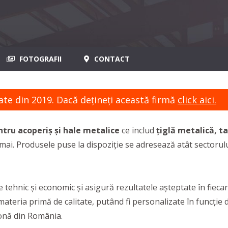
FOTOGRAFII
CONTACT
ate din 2019. Dacă dețineți această firmă
click aici.
tru acoperiș
și hale metalice
ce includ
țiglă metalică, ta
mai. Produsele puse la dispoziție se adresează atât sectorului
ere tehnic și economic și asigură rezultatele așteptate în fie
ateria primă de calitate, putând fi personalizate în funcție d
 zonă din România.