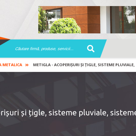
A METALICA
METIGLA - ACOPERIȘURI ȘI ȚIGLE, SISTEME PLUVIALE
șuri și țigle, sisteme pluviale, sistem