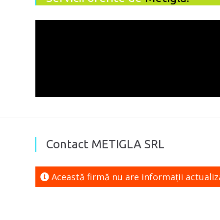
Contact METIGLA SRL
Această firmă nu are informaţii actuali