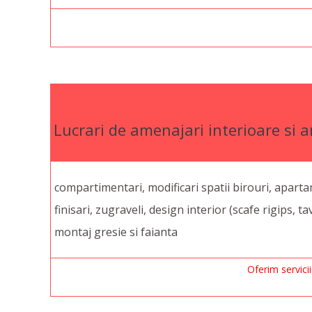
Lucrari de amenajari interioare si a
compartimentari, modificari spatii birouri, aparta
finisari, zugraveli, design interior (scafe rigips, ta
montaj gresie si faianta
Oferim servicii