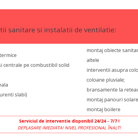
ii sanitare si instalatii de ventilatie:
montaj obiecte sanitar
i termice
altele
i centrale pe combustibil solid
interventii asupra col
coloane pluviale;
eala
bransamente la reteau
curenti slabi)
montaj panouri solar
montaj boilere
Serviciul de interventie disponibil 24/24 - 7/7 !
DEPLASARE IMEDIATA! NIVEL PROFESIONAL ÎNALT!