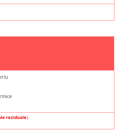
briu
ermice
le reziduale
).