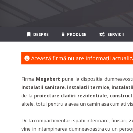
DESPRE
PRODUSE
SERVICII
Această firmă nu are informaţii actualiz
Firma
Megabert
pune la dispozitia dumneavostr
instalatii sanitare
,
instalatii termice
,
instalati
de la
proiectare cladiri rezidentiale
,
construct
altele, totul pentru a avea un camin asa cum ati vis
De la compartimentari spatii interioare, finisari,
z
vine in intampinarea dumneavoastra cu un personal