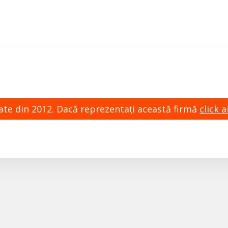
zate din 2012. Dacă reprezentaţi această firmă
click ai