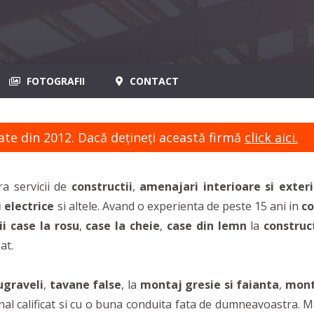
FOTOGRAFII
CONTACT
ate din 2012. Dacă dețineți această firmă
click aici.
a servicii de
constructii
,
amenajari interioare si exter
i electrice
si altele. Avand o experienta de peste 15 ani in
co
ii case la rosu
,
case la cheie
,
case din lemn
la
construct
at.
ugraveli
,
tavane false
, la
montaj gresie si faianta
,
monta
 calificat si cu o buna conduita fata de dumneavoastra. Mai