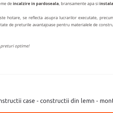
teme de
incalzire in pardoseala
, bransamente apa si
instala
te hotare, se reflecta asupra lucrarilor executate, precum
ate de preturile avantajoase pentru materialele de construct
a preturi optime!
tructii case - constructii din lemn - monta