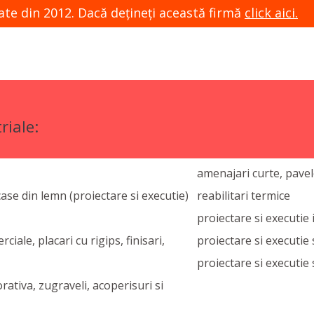
ate din 2012. Dacă dețineți această firmă
click aici.
riale:
amenajari curte, pavele
 case din lemn (proiectare si executie)
reabilitari termice
proiectare si executie i
iale, placari cu rigips, finisari,
proiectare si executie 
proiectare si executie
rativa, zugraveli, acoperisuri si