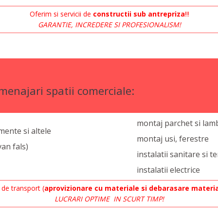
Oferim si servicii de
constructii sub antrepriza
!!!
GARANTIE, INCREDERE SI PROFESIONALISM!
menajari spatii comerciale:
montaj parchet si lam
mente si altele
montaj usi, ferestre
van fals)
instalatii sanitare si t
instalatii electrice
 de transport (
aprovizionare cu materiale si debarasare materia
LUCRARI OPTIME IN SCURT TIMP!