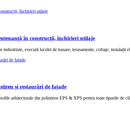
anță în construcții, închirieri utilaje
triale, execută lucrări de trasare, terasamente, cofraje, instalații elec
iren și restaurări de fațade
 arhitecturale din polistiren EPS & XPS pentru toate tipurile de clădi