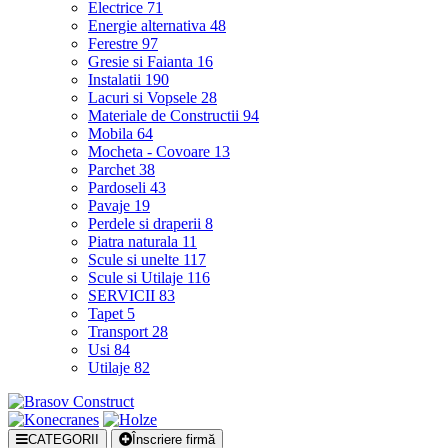
Electrice
71
Energie alternativa
48
Ferestre
97
Gresie si Faianta
16
Instalatii
190
Lacuri si Vopsele
28
Materiale de Constructii
94
Mobila
64
Mocheta - Covoare
13
Parchet
38
Pardoseli
43
Pavaje
19
Perdele si draperii
8
Piatra naturala
11
Scule si unelte
117
Scule si Utilaje
116
SERVICII
83
Tapet
5
Transport
28
Usi
84
Utilaje
82
CATEGORII
Înscriere firmă