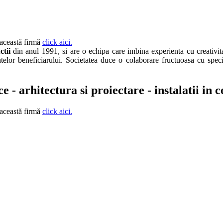
 această firmă
click aici.
ctii
din anul 1991, si are o echipa care imbina experienta cu creativita
ntelor beneficiarului. Societatea duce o colaborare fructuoasa cu spec
 - arhitectura si proiectare - instalatii in c
 această firmă
click aici.