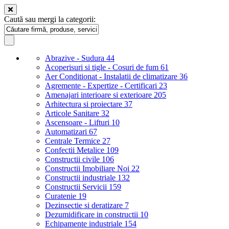
Caută sau mergi la categorii:
Abrazive - Sudura
44
Acoperisuri si tigle - Cosuri de fum
61
Aer Conditionat - Instalatii de climatizare
36
Agremente - Expertize - Certificari
23
Amenajari interioare si exterioare
205
Arhitectura si proiectare
37
Articole Sanitare
32
Ascensoare - Lifturi
10
Automatizari
67
Centrale Termice
27
Confectii Metalice
109
Constructii civile
106
Constructii Imobiliare Noi
22
Constructii industriale
132
Constructii Servicii
159
Curatenie
19
Dezinsectie si deratizare
7
Dezumidificare in constructii
10
Echipamente industriale
154