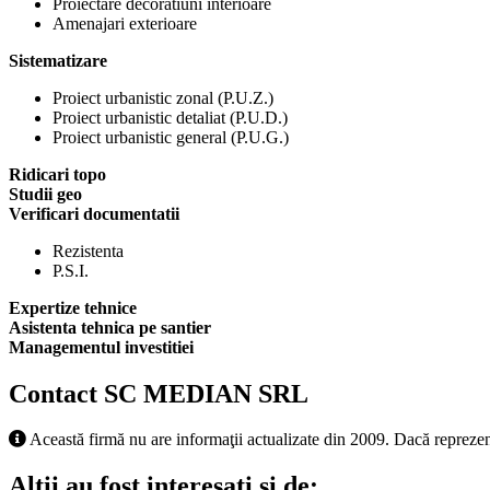
Proiectare decoratiuni interioare
Amenajari exterioare
Sistematizare
Proiect urbanistic zonal (P.U.Z.)
Proiect urbanistic detaliat (P.U.D.)
Proiect urbanistic general (P.U.G.)
Ridicari topo
Studii geo
Verificari documentatii
Rezistenta
P.S.I.
Expertize tehnice
Asistenta tehnica pe santier
Managementul investitiei
Contact SC MEDIAN SRL
Această firmă nu are informaţii actualizate din 2009. Dacă reprezen
Alţii au fost interesaţi şi de: