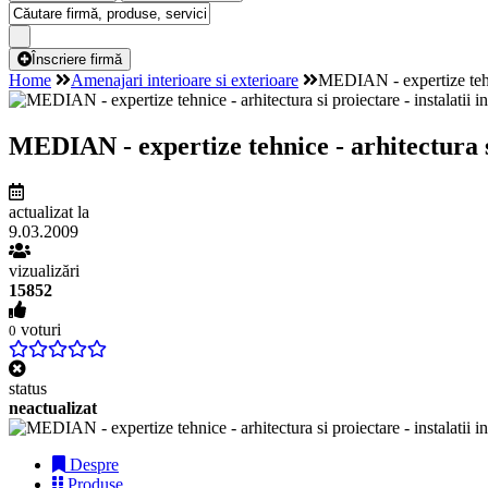
Înscriere firmă
Home
Amenajari interioare si exterioare
MEDIAN - expertize tehnic
MEDIAN - expertize tehnice - arhitectura si 
actualizat la
9.03.2009
vizualizări
15852
voturi
0
status
neactualizat
Despre
Produse