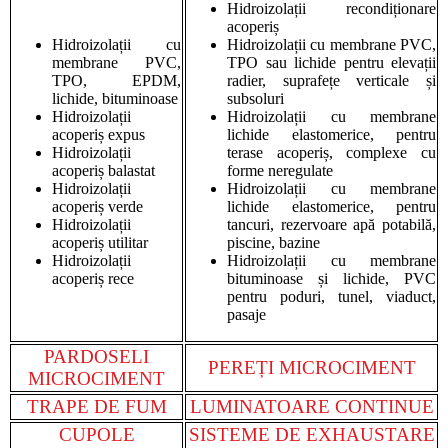
Hidroizolații recondiționare
acoperiș
Hidroizolații cu
Hidroizolații cu membrane PVC,
membrane PVC,
TPO sau lichide pentru elevații
TPO, EPDM,
radier, suprafețe verticale și
lichide, bituminoase
subsoluri
Hidroizolații
Hidroizolații cu membrane
acoperiș expus
lichide elastomerice, pentru
Hidroizolații
terase acoperiș, complexe cu
acoperiș balastat
forme neregulate
Hidroizolații
Hidroizolații cu membrane
acoperiș verde
lichide elastomerice, pentru
Hidroizolații
tancuri, rezervoare apă potabilă,
acoperiș utilitar
piscine, bazine
Hidroizolații
Hidroizolații cu membrane
acoperiș rece
bituminoase și lichide, PVC
pentru poduri, tunel, viaduct,
pasaje
PARDOSELI
PEREȚI MICROCIMENT
MICROCIMENT
TRAPE DE FUM
LUMINATOARE CONTINUE
CUPOLE
SISTEME DE EXHAUSTARE