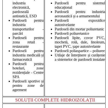
industria
Pardoseli pentru sistemul
electronică,
educațional
pardoseală
Pardoseli pentru industria
antistatică, ESD
aeronautică și a armamentului
Pardoseli pentru
Pardoseli expoxidice
industria
autonivelante
transporturilor -
Pardoseli din mortar poliuretanic
parcări
Pardoseli poliuretanice
Pardoseli pentru
Pardoseli lipite, covor PVC,
zona retail -
mochetă, rolă, dale, linoleum,
restaurante
tapet PVC, șape autonivelante
Pardoseli pentru
Pardoseli poliaspartice – poliuree
industria medicală și
Utilaje de întreținere și curățenie
farmaceutică
a sistemelor de pardoseli instalate
Pardoseli pentru
hoteluri, zone
rezidențiale - Centre
SPA
Pardoseli sportive și
pentru zone de
agrement
SOLUȚII COMPLETE HIDROIZOLAȚII