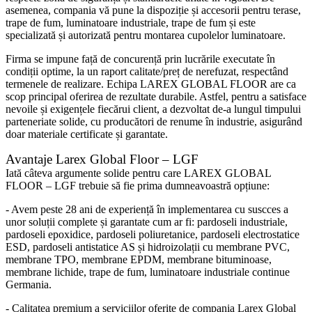
asemenea, compania vă pune la dispoziție și accesorii pentru terase,
trape de fum, luminatoare industriale, trape de fum și este
specializată și autorizată pentru montarea cupolelor luminatoare.
Firma se impune față de concurență prin lucrările executate în
condiții optime, la un raport calitate/preț de nerefuzat, respectând
termenele de realizare. Echipa LAREX GLOBAL FLOOR are ca
scop principal oferirea de rezultate durabile. Astfel, pentru a satisface
nevoile și exigențele fiecărui client, a dezvoltat de-a lungul timpului
parteneriate solide, cu producători de renume în industrie, asigurând
doar materiale certificate și garantate.
Avantaje Larex Global Floor – LGF
Iată câteva argumente solide pentru care LAREX GLOBAL
FLOOR – LGF trebuie să fie prima dumneavoastră opțiune:
- Avem peste 28 ani de experiență în implementarea cu suscces a
unor soluții complete și garantate cum ar fi: pardoseli industriale,
pardoseli epoxidice, pardoseli poliuretanice, pardoseli electrostatice
ESD, pardoseli antistatice AS și hidroizolații cu membrane PVC,
membrane TPO, membrane EPDM, membrane bituminoase,
membrane lichide, trape de fum, luminatoare industriale continue
Germania.
- Calitatea premium a serviciilor oferite de compania Larex Global