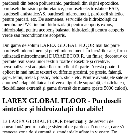
pardoseli din beton poliuretanic, pardoseli din rășini epoxidice,
pardoseli din rășini poliuretanice, pardoseli electrostatice ESD,
pardoseli antistaticeAS, pardoseli microciment, pardoseli sintetice
pentru parcări, etc. De asemenea, serviciile de hidroizolații cu
membrane PVC includ: hidroizolații pentru acoperiș expus,
hidroizolații pentru acoperiș balastat, hidroizolații pentru acoperiș
verde sau recondiționare acoperiș.
Din gama de soluții LAREX GLOBAL FLOOR mai fac parte
pardoseli microciment și pereți microciment. În lucrările sale, firma
utilizează microcimentul DURADECOR R, un finisaj decorativ ce
permite realizarea unor texturi foarte deosebite și creative,
personalizate și adaptate fiecarui client în parte. Acesta poate fi
aplicat în mai multe texturi cu diferite grosimi, pe gresie, faianță,
șapă, lemn, metal, plastic, beton, sticlă etc. Printre avantajele sale se
enumeră adaptabilitatea la diverse tipuri de suprafață, elasticitatea,
flexibilitatea extremă și gama diversă de nuanțe (peste 5000 culori).
LAREX GLOBAL FLOOR - Pardoseli
sintetice și hidroizolații durabile!
La LAREX GLOBAL FLOOR beneficiați și de servicii de
consultanță pentru a alege sistemul de pardoseală necesar, care să
respecte zona de siguranță și standardele aflate in vigoare. De