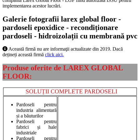
compania Larex Global Floor - LGF fiind autorizată ISSU pentru
implementarea acestor lucrări.
Galerie fotografii larex global floor -
pardoseli epoxidice - recondiționare
pardoseli - hidroizolații cu membrană pvc
Această firmă nu are informaţii actualizate din 2019. Dacă
dețineți această firmă
click aici.
Produse oferite de LAREX GLOBAL
FLOOR:
SOLUȚII COMPLETE PARDOSELI
Pardoseli pentru
industria alimentară
și a băuturilor
Pardoseli pentru
fabrici și hale
industriale
Pardoseli pentru