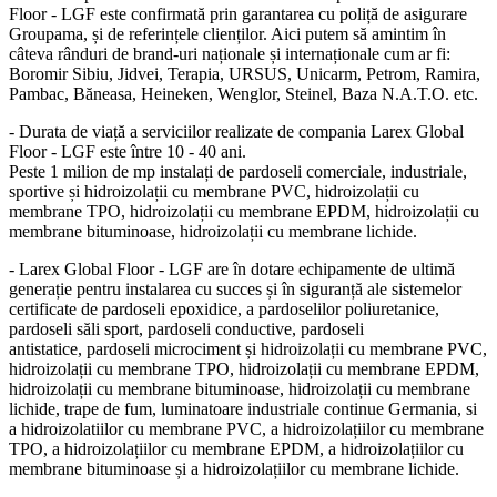
Floor - LGF este confirmată prin garantarea cu poliță de asigurare
Groupama, și de referințele clienților. Aici putem să amintim în
câteva rânduri de brand-uri naționale și internaționale cum ar fi:
Boromir Sibiu, Jidvei, Terapia, URSUS, Unicarm, Petrom, Ramira,
Pambac, Băneasa, Heineken, Wenglor, Steinel, Baza N.A.T.O. etc.
- Durata de viață a serviciilor realizate de compania Larex Global
Floor - LGF este între 10 - 40 ani.
Peste 1 milion de mp instalați de pardoseli comerciale, industriale,
sportive și hidroizolații cu membrane PVC, hidroizolații cu
membrane TPO, hidroizolații cu membrane EPDM, hidroizolații cu
membrane bituminoase, hidroizolații cu membrane lichide.
- Larex Global Floor - LGF are în dotare echipamente de ultimă
generație pentru instalarea cu succes și în siguranță ale sistemelor
certificate de pardoseli epoxidice, a pardoselilor poliuretanice,
pardoseli săli sport, pardoseli conductive, pardoseli
antistatice, pardoseli microciment și hidroizolații cu membrane PVC,
hidroizolații cu membrane TPO, hidroizolații cu membrane EPDM,
hidroizolații cu membrane bituminoase, hidroizolații cu membrane
lichide, trape de fum, luminatoare industriale continue Germania, si
a hidroizolatiilor cu membrane PVC, a hidroizolațiilor cu membrane
TPO, a hidroizolațiilor cu membrane EPDM, a hidroizolațiilor cu
membrane bituminoase și a hidroizolațiilor cu membrane lichide.