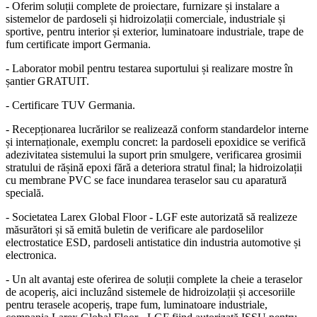
- Oferim soluții complete de proiectare, furnizare și instalare a
sistemelor de pardoseli și hidroizolații comerciale, industriale și
sportive, pentru interior și exterior, luminatoare industriale, trape de
fum certificate import Germania.
- Laborator mobil pentru testarea suportului și realizare mostre în
șantier GRATUIT.
- Certificare TUV Germania.
- Recepționarea lucrărilor se realizează conform standardelor interne
și internaționale, exemplu concret: la pardoseli epoxidice se verifică
adezivitatea sistemului la suport prin smulgere, verificarea grosimii
stratului de rășină epoxi fără a deteriora stratul final; la hidroizolații
cu membrane PVC se face inundarea teraselor sau cu aparatură
specială.
- Societatea Larex Global Floor - LGF este autorizată să realizeze
măsurători și să emită buletin de verificare ale pardoselilor
electrostatice ESD, pardoseli antistatice din industria automotive și
electronica.
- Un alt avantaj este oferirea de soluții complete la cheie a teraselor
de acoperiș, aici incluzând sistemele de hidroizolații și accesoriile
pentru terasele acoperiș, trape fum, luminatoare industriale,