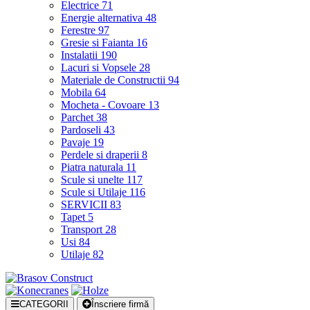
Electrice
71
Energie alternativa
48
Ferestre
97
Gresie si Faianta
16
Instalatii
190
Lacuri si Vopsele
28
Materiale de Constructii
94
Mobila
64
Mocheta - Covoare
13
Parchet
38
Pardoseli
43
Pavaje
19
Perdele si draperii
8
Piatra naturala
11
Scule si unelte
117
Scule si Utilaje
116
SERVICII
83
Tapet
5
Transport
28
Usi
84
Utilaje
82
CATEGORII
Înscriere firmă