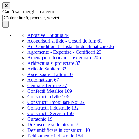
Caută sau mergi la categorii:
Abrazive - Sudura
44
Acoperisuri si tigle - Cosuri de fum
61
Aer Conditionat - Instalatii de climatizare
36
Agremente - Expertize - Certificari
23
Amenajari interioare si exterioare
205
Arhitectura si proiectare
37
Articole Sanitare
32
Ascensoare - Lifturi
10
Automatizari
67
Centrale Termice
27
Confectii Metalice
109
Constructii civile
106
Constructii Imobiliare Noi
22
Constructii industriale
132
Constructii Servicii
159
Curatenie
19
Dezinsectie si deratizare
7
Dezumidificare in constructii
10
Echipamente industriale
154