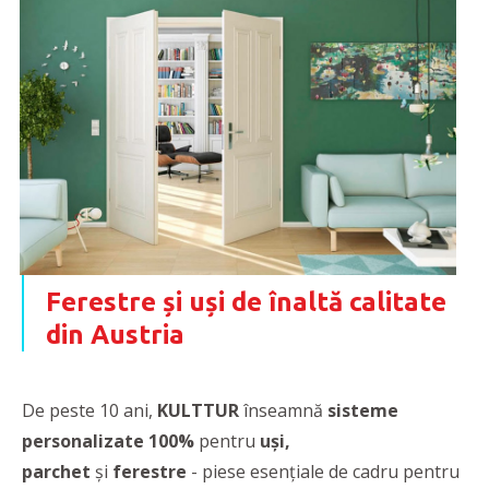
Ferestre și uși de înaltă calitate
din Austria
De peste 10 ani,
KULTTUR
înseamnă
sisteme
personalizate 100%
pentru
uși,
parchet
și
ferestre
- piese esențiale de cadru pentru