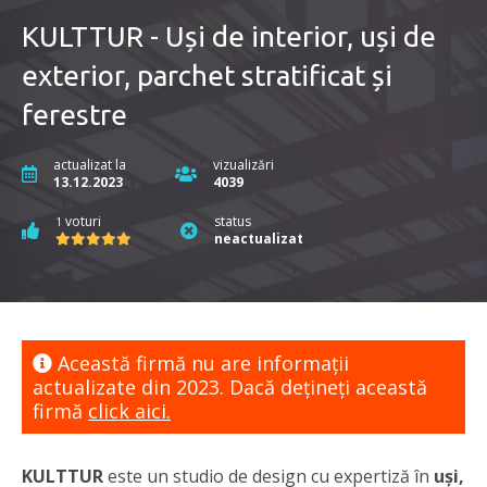
KULTTUR - Uși de interior, uși de
exterior, parchet stratificat și
ferestre
actualizat la
vizualizări
13.12.2023
4039
voturi
status
1
neactualizat
Această firmă nu are informaţii
actualizate din 2023. Dacă dețineți această
firmă
click aici.
KULTTUR
este un studio de design cu expertiză în
uși,