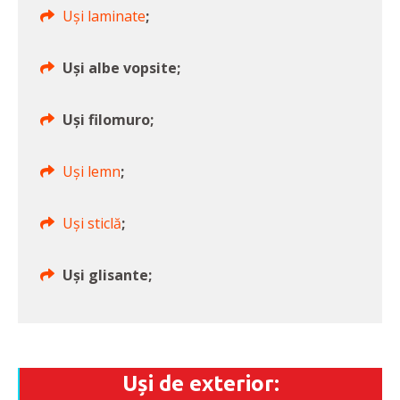
Uși laminate
;
Uși albe vopsite;
Uși filomuro;
Uși lemn
;
Uși sticlă
;
Uși glisante;
Uși de exterior: