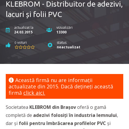
KLEBROM - Distribuitor de adezivi,
lacuri și folii PVC
actualizat la
vizualizări
24.03.2015
13300
voturi
status
0
neactualizat
Această firmă nu are informaţii
actualizate din 2015. Dacă dețineți această
firmă
click aici.
Societatea
KLEBROM din Brașov
oferă o gamă
completă de
adezivi folosiți în industria lemnului
,
dar și
folii pentru îmbrăcarea profilelor PVC
și