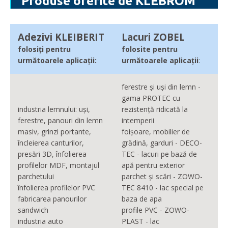
Produse oferite de KLEBROM
Adezivi KLEIBERIT
Lacuri ZOBEL
folosiți pentru
folosite pentru
următoarele aplicații:
următoarele aplicații
:
ferestre și uși din lemn -
gama PROTEC cu
industria lemnului: uși,
rezistență ridicată la
ferestre, panouri din lemn
intemperii
masiv, grinzi portante,
foișoare, mobilier de
încleierea canturilor,
grădină, garduri - DECO-
presări 3D, înfolierea
TEC - lacuri pe bază de
profilelor MDF, montajul
apă pentru exterior
parchetului
parchet și scări - ZOWO-
înfolierea profilelor PVC
TEC 8410 - lac special pe
fabricarea panourilor
baza de apa
sandwich
profile PVC - ZOWO-
industria auto
PLAST - lac