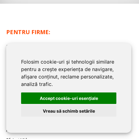
PENTRU FIRME:
Home
Despre BRASOV CONSTRUCT
Folosim cookie-uri și tehnologii similare
Inscriere firmă în BRASOV CONSTRUCT
pentru a crește experiența de navigare,
Contact redacţia BRASOV CONSTRUCT
afișare conținut, reclame personalizate,
analiză trafic.
BLOG BRASOV CONSTRUCT:
Accept cookie-uri esenţiale
Noutati
Vreau să schimb setările
Imobiliare
Articole de specialitate