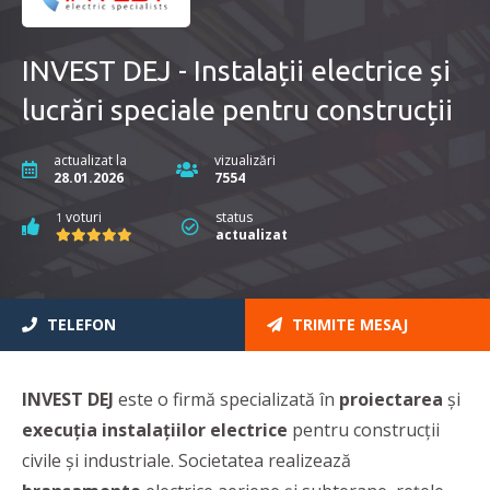
INVEST DEJ - Instalații electrice și
lucrări speciale pentru construcții
actualizat la
vizualizări
28.01.2026
7554
voturi
status
1
actualizat
TELEFON
TRIMITE MESAJ
INVEST DEJ
este o firmă specializată în
proiectarea
și
execuția
instalațiilor electrice
pentru construcţii
civile şi industriale. Societatea realizează