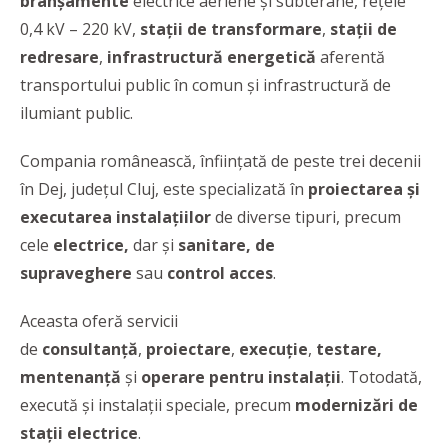
branşamente
electrice aeriene şi subterane, rețele
0,4 kV – 220 kV,
stații de transformare
,
stații de
redresare
,
infrastructură energetică
aferentă
transportului public în comun și infrastructură de
ilumiant public.
Compania românească, înființată de peste trei decenii
în Dej, județul Cluj, este specializată în
proiectarea și
executarea instalațiilor
de diverse tipuri, precum
cele
electrice,
dar şi
sanitare, de
supraveghere
sau
control acces
.
Aceasta oferă servicii
de
consultanță
,
proiectare
,
execuție
,
testare,
mentenanță
și
operare pentru instalaţii
. Totodată,
execută și instalații speciale, precum
modernizări de
stații electrice
.