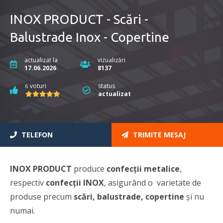
INOX PRODUCT - Scări -
Balustrade Inox - Copertine
actualizat la
vizualizări
17.06.2026
8137
voturi
status
6
actualizat
TELEFON
TRIMITE MESAJ
INOX PRODUCT
produce
confecții metalice
,
respectiv
confecții INOX
, asigurând o varietate de
produse precum
scări, balustrade, copertine
și nu
numai.