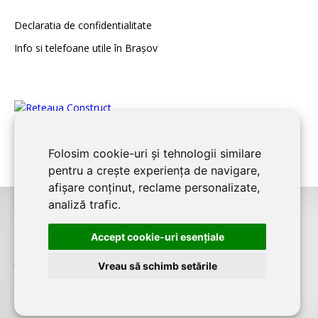
Declaratia de confidentialitate
Info si telefoane utile în Braşov
Folosim cookie-uri și tehnologii similare
pentru a crește experiența de navigare,
afișare conținut, reclame personalizate,
analiză trafic.
©2008-2026
BRASOV CONSTRUCT
este un serviciu de promovare online
Accept cookie-uri esenţiale
pentru firme. Proiect digital dezvoltat de
LIVE COMMUNICATIONS SRL
,
J12/4191/2006, RO19492087, Cap.Soc. 5000 LEI
Vreau să schimb setările