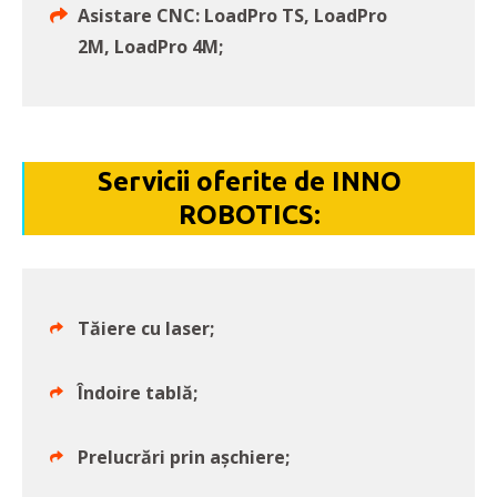
Asistare CNC: LoadPro TS, LoadPro
2M, LoadPro 4M;
Servicii oferite de INNO
ROBOTICS:
Tăiere cu laser;
Îndoire tablă;
Prelucrări prin așchiere;