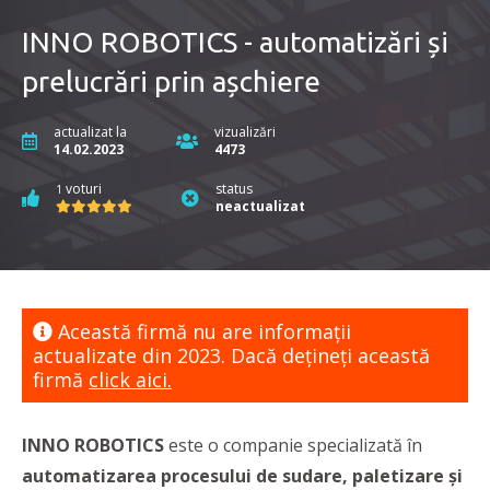
INNO ROBOTICS - automatizări și
prelucrări prin așchiere
actualizat la
vizualizări
14.02.2023
4473
voturi
status
1
neactualizat
Această firmă nu are informaţii
actualizate din 2023. Dacă dețineți această
firmă
click aici.
INNO ROBOTICS
este o companie specializată în
automatizarea procesului de sudare, paletizare și