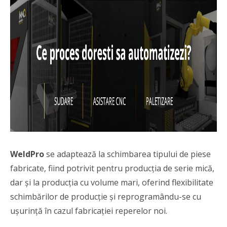
WeldPro
se adaptează la schimbarea tipului de piese
fabricate, fiind potrivit pentru producția de serie mică,
dar și la producția cu volume mari, oferind flexibilitate
schimbărilor de producție și reprogramându-se cu
ușurință în cazul fabricației reperelor noi.