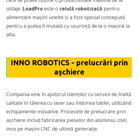
care se poate obține o productivitate maximă de la
utilaje.
LoadPro
este o
celulă robotizată
pentru
alimentare mașini unelte și a fost special concepută
pentru a putea fi mutată cu ușurință de la o mașină la
alta.
INNO ROBOTICS - prelucrări prin
așchiere
Compania vine în ajutorul clienților cu servicii de înaltă
calitate în tăierea cu laser sau îndoirea tablei, utilizând
echipamente inovative. Procesele de prelucrare prin
așchiere includ fabricarea pieselor din aluminiu, oțel,
inox pe mașini CNC de ultimă generație.