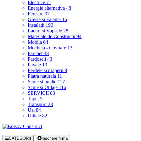
Electrice
71
Energie alternativa
48
Ferestre
97
Gresie si Faianta
16
Instalatii
190
Lacuri si Vopsele
28
Materiale de Constructii
94
Mobila
64
Mocheta - Covoare
13
Parchet
38
Pardoseli
43
Pavaje
19
Perdele si draperii
8
Piatra naturala
11
Scule si unelte
117
Scule si Utilaje
116
SERVICII
83
Tapet
5
Transport
28
Usi
84
Utilaje
82
CATEGORII
Înscriere firmă