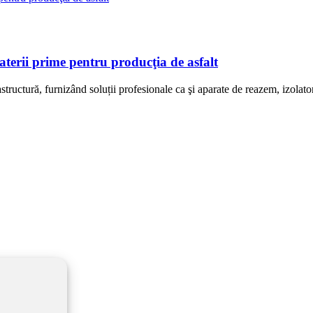
terii prime pentru producţia de asfalt
ructură, furnizând soluții profesionale ca şi aparate de reazem, izolator