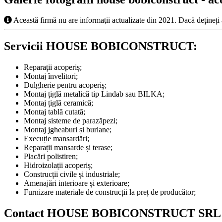
Această firmă nu are informaţii actualizate din 2021. Dacă dețineți
Servicii HOUSE BOBICONSTRUCT:
Reparații acoperiș;
Montaj învelitori;
Dulgherie pentru acoperiș;
Montaj țiglă metalică tip Lindab sau BILKA;
Montaj țiglă ceramică;
Montaj tablă cutată;
Montaj sisteme de parazăpezi;
Montaj jgheaburi și burlane;
Execuție mansardări;
Reparații mansarde și terase;
Placări polistiren;
Hidroizolații acoperiș;
Construcții civile și industriale;
Amenajări interioare și exterioare;
Furnizare materiale de construcții la preț de producător;
Contact HOUSE BOBICONSTRUCT SRL