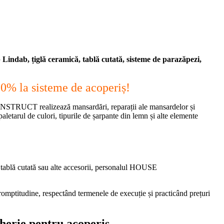
ip Lindab, țiglă ceramică, tablă cutată, sisteme de parazăpezi,
% la sisteme de acoperiș!
TRUCT realizează mansardări, reparații ale mansardelor și
 paletarul de culori, tipurile de șarpante din lemn și alte elemente
, tablă cutată sau alte accesorii, personalul HOUSE
 promptitudine, respectând termenele de execuție și practicând prețuri
gherie pentru acoperiș