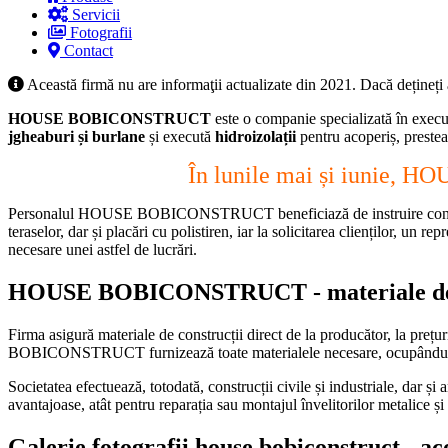
Servicii
Fotografii
Contact
Această firmă nu are informaţii actualizate din 2021. Dacă dețineți
HOUSE BOBICONSTRUCT
este o companie specializată în exec
jgheaburi și burlane
și execută
hidroizolații
pentru acoperiș, preste
În lunile mai și iunie, 
Personalul HOUSE BOBICONSTRUCT beneficiază de instruire continu
teraselor, dar și placări cu polistiren, iar la solicitarea clienților, un 
necesare unei astfel de lucrări.
HOUSE BOBICONSTRUCT - materiale de con
Firma asigură materiale de construcții direct de la producător, la preț
BOBICONSTRUCT furnizează toate materialele necesare, ocupându-se 
Societatea efectuează, totodată, construcții civile și industriale, dar 
avantajoase, atât pentru reparația sau montajul învelitorilor metalice și 
Galerie fotografii house bobiconstruct - aco