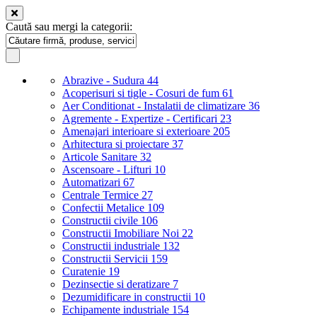
Caută sau mergi la categorii:
Abrazive - Sudura
44
Acoperisuri si tigle - Cosuri de fum
61
Aer Conditionat - Instalatii de climatizare
36
Agremente - Expertize - Certificari
23
Amenajari interioare si exterioare
205
Arhitectura si proiectare
37
Articole Sanitare
32
Ascensoare - Lifturi
10
Automatizari
67
Centrale Termice
27
Confectii Metalice
109
Constructii civile
106
Constructii Imobiliare Noi
22
Constructii industriale
132
Constructii Servicii
159
Curatenie
19
Dezinsectie si deratizare
7
Dezumidificare in constructii
10
Echipamente industriale
154