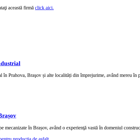
taţi această firmă
click aici.
dustrial
 Prahova, Braşov și alte localități din împrejurime, având mereu în pri
Brașov
anizate în Brașov, având o experienţă vastă în domeniul construcţiilo