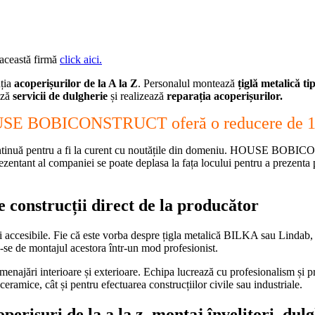
 această firmă
click aici.
uția
acoperișurilor de la A la Z
. Personalul montează
țiglă metalică t
ază
servicii de dulgherie
și realizează
reparația acoperișurilor.
HOUSE BOBICONSTRUCT oferă o reducere de 10
ă pentru a fi la curent cu noutățile din domeniu. HOUSE BOBICONS
reprezentant al companiei se poate deplasa la fața locului pentru a prezenta
strucții direct de la producător
uri accesibile. Fie că este vorba despre țigla metalică BILKA sau Lindab
de montajul acestora într-un mod profesionist.
și amenajări interioare și exterioare. Echipa lucrează cu profesionalism și
ceramice, cât și pentru efectuarea construcțiilor civile sau industriale.
perișuri de la a la z, montaj învelitori, dul