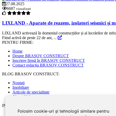
27.08.2025
6687
vizualizari
LIXLAND - Aparate de reazem, izolatori seismici şi ma
LIXLAND activează în domeniul construcțiilor și al lucrărilor de infrast
Fiind activă de peste 22 de ani, ...
PENTRU FIRME:
Home
Despre BRASOV CONSTRUCT
Inscriere firmă în BRASOV CONSTRUCT
Contact redacţia BRASOV CONSTRUCT
BLOG BRASOV CONSTRUCT:
Noutati
Imobiliare
Articole de specialitate
Sfaturi Utile
INFORMATII UTILE:
Folosim cookie-uri și tehnologii similare pentru
Declaratia de confidentialitate