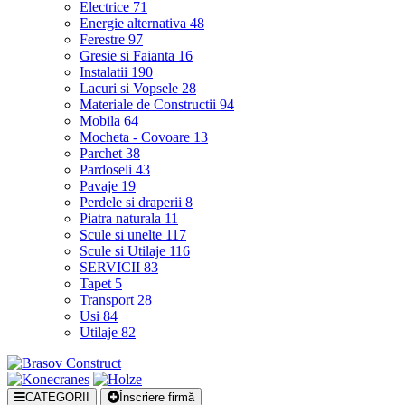
Electrice
71
Energie alternativa
48
Ferestre
97
Gresie si Faianta
16
Instalatii
190
Lacuri si Vopsele
28
Materiale de Constructii
94
Mobila
64
Mocheta - Covoare
13
Parchet
38
Pardoseli
43
Pavaje
19
Perdele si draperii
8
Piatra naturala
11
Scule si unelte
117
Scule si Utilaje
116
SERVICII
83
Tapet
5
Transport
28
Usi
84
Utilaje
82
CATEGORII
Înscriere firmă