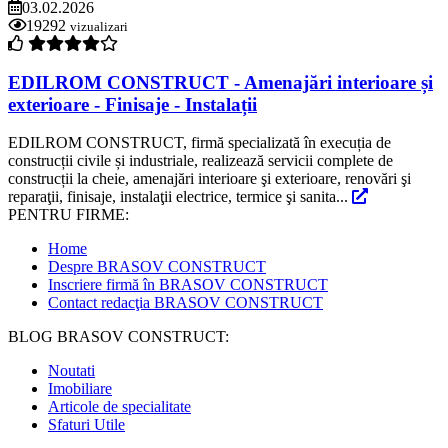
03.02.2026
19292
vizualizari
EDILROM CONSTRUCT - Amenajări interioare și
exterioare - Finisaje - Instalații
EDILROM CONSTRUCT, firmă specializată în execuția de
construcții civile și industriale, realizează servicii complete de
construcții la cheie, amenajări interioare şi exterioare, renovări şi
reparaţii, finisaje, instalaţii electrice, termice şi sanita...
PENTRU FIRME:
Home
Despre BRASOV CONSTRUCT
Inscriere firmă în BRASOV CONSTRUCT
Contact redacţia BRASOV CONSTRUCT
BLOG BRASOV CONSTRUCT:
Noutati
Imobiliare
Articole de specialitate
Sfaturi Utile