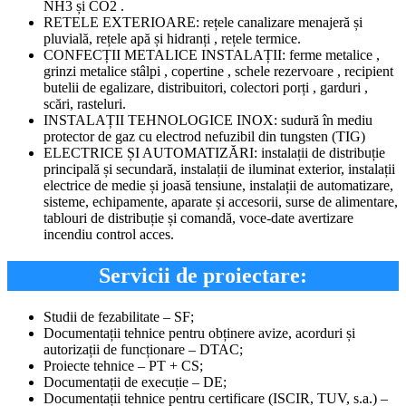
NH3 și CO2 .
RETELE EXTERIOARE: rețele canalizare menajeră și
pluvială, rețele apă și hidranți , rețele termice.
CONFECȚII METALICE INSTALAȚII: ferme metalice ,
grinzi metalice stâlpi , copertine , schele rezervoare , recipient
butelii de egalizare, distribuitori, colectori porți , garduri ,
scări, rasteluri.
INSTALAȚII TEHNOLOGICE INOX: sudură în mediu
protector de gaz cu electrod nefuzibil din tungsten (TIG)
ELECTRICE ȘI AUTOMATIZĂRI: instalații de distribuție
principală și secundară, instalații de iluminat exterior, instalații
electrice de medie și joasă tensiune, instalații de automatizare,
sisteme, echipamente, aparate și accesorii, surse de alimentare,
tablouri de distribuție și comandă, voce-date avertizare
incendiu control acces.
Servicii de proiectare:
Studii de fezabilitate – SF;
Documentații tehnice pentru obținere avize, acorduri și
autorizații de funcționare – DTAC;
Proiecte tehnice – PT + CS;
Documentații de execuție – DE;
Documentații tehnice pentru certificare (ISCIR, TUV, s.a.) –