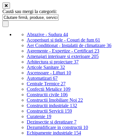
Caută sau mergi la categorii:
Abrazive - Sudura
44
Acoperisuri si tigle - Cosuri de fum
61
Aer Conditionat - Instalatii de climatizare
36
Agremente - Expertize - Certificari
23
Amenajari interioare si exterioare
205
Arhitectura si proiectare
37
Articole Sanitare
32
Ascensoare - Lifturi
10
Automatizari
67
Centrale Termice
27
Confectii Metalice
109
Constructii civile
106
Constructii Imobiliare Noi
22
Constructii industriale
132
Constructii Servicii
159
Curatenie
19
Dezinsectie si deratizare
7
Dezumidificare in constructii
10
Echipamente industriale
154