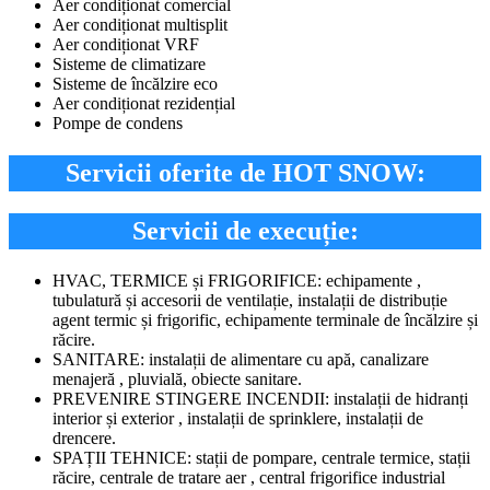
Aer condiționat comercial
Aer condiționat multisplit
Aer condiționat VRF
Sisteme de climatizare
Sisteme de încălzire eco
Aer condiționat rezidențial
Pompe de condens
Servicii oferite de HOT SNOW:
Servicii de execuție:
HVAC, TERMICE și FRIGORIFICE: echipamente ,
tubulatură și accesorii de ventilație, instalații de distribuție
agent termic și frigorific, echipamente terminale de încălzire și
răcire.
SANITARE: instalații de alimentare cu apă, canalizare
menajeră , pluvială, obiecte sanitare.
PREVENIRE STINGERE INCENDII: instalații de hidranți
interior și exterior , instalații de sprinklere, instalații de
drencere.
SPAȚII TEHNICE: stații de pompare, centrale termice, stații
răcire, centrale de tratare aer , central frigorifice industrial