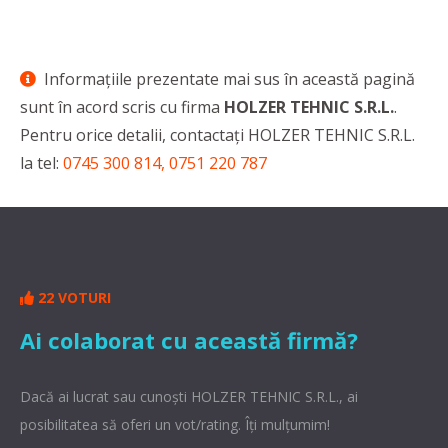
Informaţiile prezentate mai sus în această pagină
sunt în acord scris cu firma
HOLZER TEHNIC S.R.L.
.
Pentru orice detalii, contactaţi HOLZER TEHNIC S.R.L.
la tel:
0745 300 814, 0751 220 787
22 VOTURI
Ai colaborat cu această firmă?
Dacă ai lucrat sau cunoşti HOLZER TEHNIC S.R.L., ai
posibilitatea să oferi un vot/rating. Îți mulțumim!