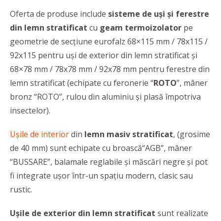
Oferta de produse include
sisteme de uși și ferestre
din lemn stratificat
cu
geam termoizolator
pe
geometrie de secțiune eurofalz 68×115 mm / 78x115 /
92x115 pentru uși de exterior din lemn stratificat și
68×78 mm / 78x78 mm / 92x78 mm pentru ferestre din
lemn stratificat (echipate cu feronerie “
ROTO
”, mâner
bronz “ROTO”, rulou din aluminiu și plasă împotriva
insectelor).
Ușile de interior
din
lemn masiv stratificat
, (grosime
de 40 mm) sunt echipate cu broască“AGB”, mâner
“BUSSARE”, balamale reglabile și măscări negre și pot
fi integrate ușor într-un spațiu modern, clasic sau
rustic.
Ușile de exterior din lemn stratificat
sunt realizate