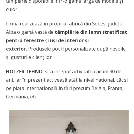
tâmplărie disponibile într-o gamă largă de modele și
culori.
Firma realizează în propria fabrică din Sebeș, județul
Alba o gamă vastă de
tâmplărie din lemn stratificat
pentru ferestre
și
uși de interior și
exterior.
Produsele pot fi personalizate după nevoile
și gusturile clienților.
HOLZER TEHNIC
și-a început activitatea acum 30 de
ani, iar în prezent activează atât la nivel național, cât și
pe piața internațională în țări precum Belgia, Franța,
Germania, etc.