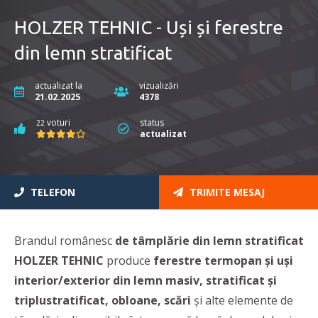
HOLZER TEHNIC - Uși și ferestre
din lemn stratificat
actualizat la
vizualizări
21.02.2025
4378
voturi
status
22
actualizat
TELEFON
TRIMITE MESAJ
Brandul românesc
de tâmplărie din lemn stratificat
HOLZER TEHNIC
produce
ferestre termopan și uși
interior/exterior din lemn masiv, stratificat și
triplustratificat, obloane, scări
și alte elemente de