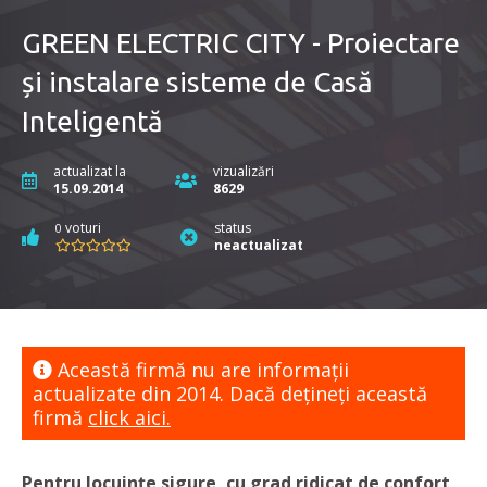
GREEN ELECTRIC CITY - Proiectare
și instalare sisteme de Casă
Inteligentă
actualizat la
vizualizări
15.09.2014
8629
voturi
status
0
neactualizat
Această firmă nu are informaţii
actualizate din 2014. Dacă dețineți această
firmă
click aici.
Pentru locuințe sigure, cu grad ridicat de confort