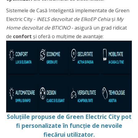
Sistemele de Casă Inteligentă implementate de Green
Electric City -
INELS dezvoltat de ElkoEP Cehia
și
My
Home dezvoltat de BTICINO
- asigură un grad ridicat
de
confort
și oferă o mulțime de avantaje:
Soluțiile propuse de Green Electric City pot
fi personalizate în funcție de nevoile
fiecărui utilizator.