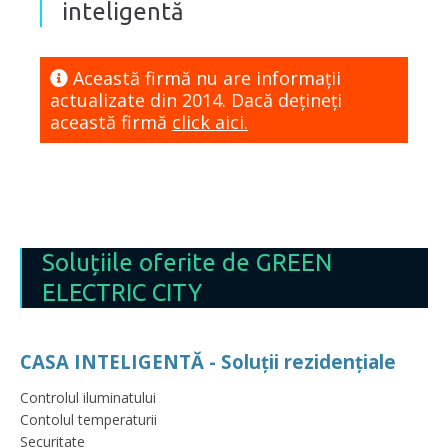
inteligentă
Această firmă nu are informaţii
actualizate din 2014. Dacă dețineți
această firmă
click aici.
Soluțiile oferite de GREEN
ELECTRIC CITY
CASA INTELIGENTĂ - Soluții rezidențiale
Controlul iluminatului
Contolul temperaturii
Securitate