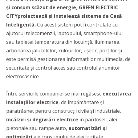
și consum scăzut de energie, GREEN ELECTRIC
CITY
proiectează și instalează sisteme de Casă
Inteligentă.
Cu acest sistem pot fi controlate cu
ajutorul telecomenzii, laptopului, smartphone-ului
sau tabletei temperatura din locuință, iluminarea,
acționarea jaluzelelor, rulourilor, ușilor, porților și
este permisă gestionarea informațiilor multimedia, de
securitate și control acces sau controlul anumitor
electrocasnice.
Între serviciile companiei se mai regăsesc
executarea
instalațiilor electrice
, de împământare și
paratrăsnet pentru construcții civile și industriale,
încălziri și degivrări electrice
în pardoseli, alei
pietonale sau rampe auto,
automatizări și
optimizări
ale consumului de electricitate.