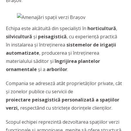
Brașov.
Echipa este alcătuită din specialiști în
horticultură
,
silvicultură
și
peisagistică
, cu experiență practică
în instalarea și întreținerea
sistemelor de irigații
automatizate
, producerea și întreținerea
materialului săditor și
îngrijirea plantelor
ornamentale
și a
arborilor
.
Compania se adreseză atât proprietăților private, cât
și zonelor publice cu servicii de
proiectare peisagistică personalizată a spațiilor
verzi,
respectând cu strictețe dorințele clienților.
Scopul echipei reprezintă dezvoltarea spațiilor verzi
funcționale și armonioase, menite să ofere structură,