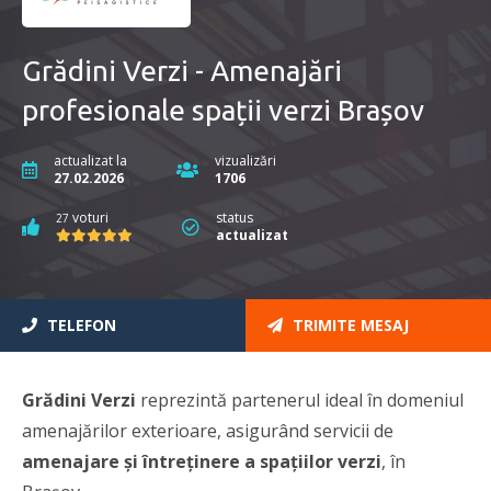
Grădini Verzi - Amenajări
profesionale spații verzi Brașov
actualizat la
vizualizări
27.02.2026
1706
voturi
status
27
actualizat
TELEFON
TRIMITE MESAJ
Grădini Verzi
reprezintă partenerul ideal în domeniul
amenajărilor exterioare, asigurând servicii de
amenajare și întreținere a spațiilor verzi
, în