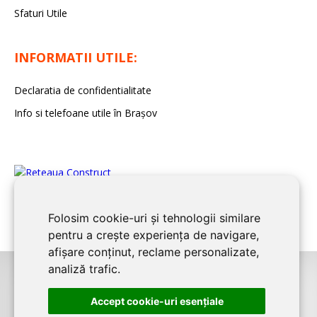
Sfaturi Utile
INFORMATII UTILE:
Declaratia de confidentialitate
Info si telefoane utile în Braşov
Folosim cookie-uri și tehnologii similare
pentru a crește experiența de navigare,
afișare conținut, reclame personalizate,
analiză trafic.
©2008-2026
BRASOV CONSTRUCT
este un serviciu de promovare online
Accept cookie-uri esenţiale
pentru firme. Proiect digital dezvoltat de
LIVE COMMUNICATIONS SRL
,