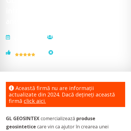
GL Geosintex - Produse destinate
infrastructurii drumurilor și
anexelor acestora
actualizat la
vizualizări
04.04.2024
14739
voturi
status
1
neactualizat
Această firmă nu are informaţii
actualizate din 2024. Dacă dețineți această
firmă
click aici.
GL GEOSINTEX
comercializează
produse
geosintetice
care vin ca ajutor în crearea unei