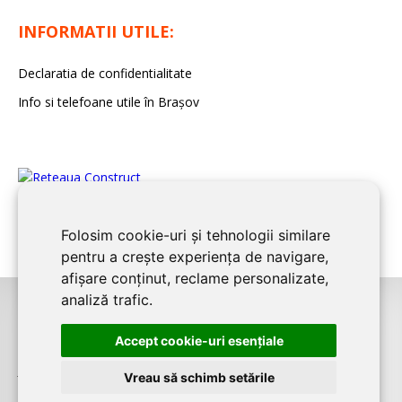
INFORMATII UTILE:
Declaratia de confidentialitate
Info si telefoane utile în Braşov
Folosim cookie-uri și tehnologii similare
pentru a crește experiența de navigare,
afișare conținut, reclame personalizate,
analiză trafic.
©2008-2026
BRASOV CONSTRUCT
este un serviciu de promovare online
Accept cookie-uri esenţiale
pentru firme. Proiect digital dezvoltat de
LIVE COMMUNICATIONS SRL
,
J12/4191/2006, RO19492087, Cap.Soc. 5000 LEI
Vreau să schimb setările