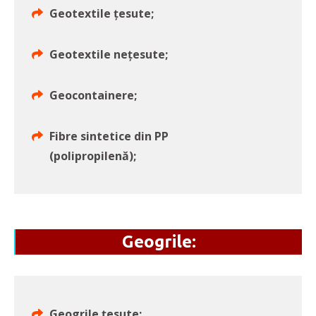
Geotextile țesute;
Geotextile nețesute;
Geocontainere;
Fibre sintetice din PP
(polipropilenă);
Geogrile:
Geogrile țesute;