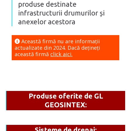
produse destinate
infrastructurii drumurilor și
anexelor acestora
Această firmă nu are informaţii
actualizate din 2024. Dacă dețineți
această firmă
click aici.
Produse oferite de GL
GEOSINTEX:
Sisteme de drenaj: