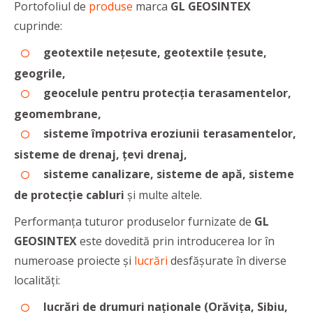
Portofoliul de
produse
marca
GL GEOSINTEX
cuprinde:
geotextile nețesute, geotextile țesute,
geogrile,
geocelule pentru protecția terasamentelor,
geomembrane,
sisteme împotriva eroziunii terasamentelor,
sisteme de drenaj, țevi drenaj,
sisteme canalizare, sisteme de apă, sisteme
de protecție cabluri
și multe altele.
Performanța tuturor produselor furnizate de
GL
GEOSINTEX
este dovedită prin introducerea lor în
numeroase proiecte și
lucrări
desfășurate în diverse
localități:
lucrări de drumuri naționale (Orăvița, Sibiu,