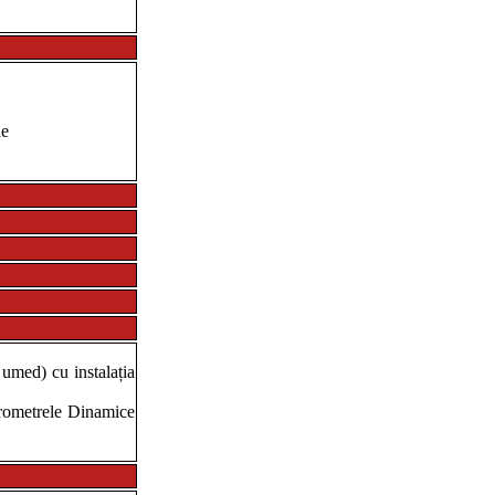
le
 umed) cu instalația
trometrele Dinamice