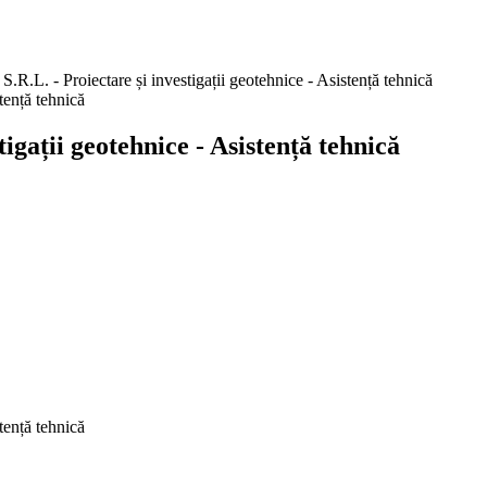
L. - Proiectare și investigații geotehnice - Asistență tehnică
gații geotehnice - Asistență tehnică