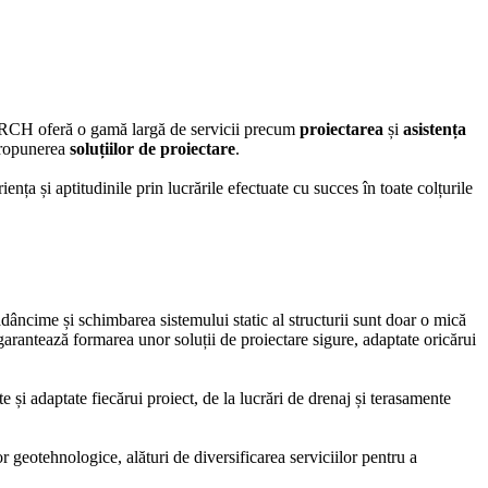
RCH oferă o gamă largă de servicii precum
proiectarea
și
asistența
ropunerea
soluțiilor de proiectare
.
și aptitudinile prin lucrările efectuate cu succes în toate colțurile
e adâncime și schimbarea sistemului static al structurii sunt doar o mică
 garantează formarea unor soluții de proiectare sigure, adaptate oricărui
i adaptate fiecărui proiect, de la lucrări de drenaj și terasamente
 geotehnologice, alături de diversificarea serviciilor pentru a