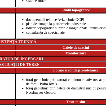
sisteme rutiere
Studii topografice
documentații tehnice Aviz tehnic OCPI
plan de situație la platformele industriale
ridicări topografice și profile longitudnale / transversa
consultanță de specialitate
SISTENȚĂ TEHNICĂ
Caiete de sarcini
Monitorizare
RATOR DE ÎNCERCĂRI
ESTIGAȚII DE TEREN
Foraje și sondaje geotehnice
foraj geotehnic prin carotaj continuu rotativ (uscat și
de foraj Hydra Joy 3
foraj geotehnic prin batere cu diametrul mic cu pene
Nordmeyer-Geotool
Teste in situ