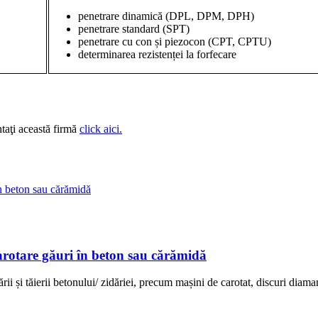
penetrare dinamică (DPL, DPM, DPH)
penetrare standard (SPT)
penetrare cu con și piezocon (CPT, CPTU)
determinarea rezistenței la forfecare
taţi această firmă
click aici.
rotare găuri în beton sau cărămidă
 și tăierii betonului/ zidăriei, precum mașini de carotat, discuri diamant