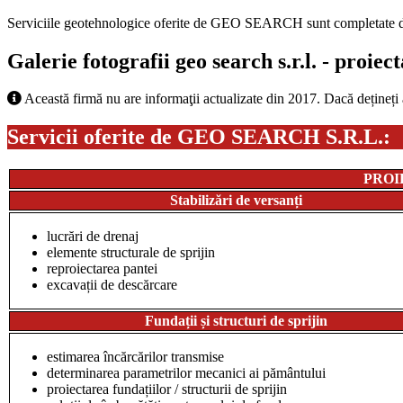
Serviciile geotehnologice oferite de GEO SEARCH sunt completate de o 
Galerie fotografii geo search s.r.l. - proiect
Această firmă nu are informaţii actualizate din 2017. Dacă dețineți
Servicii oferite de
GEO SEARCH S.R.L.
:
PROI
Stabilizări de versanți
l
ucrări de drenaj
elemente structurale de sprijin
reproiectarea pantei
excavații de descărcare
Fundații și structuri de sprijin
estimarea încărcărilor transmise
determinarea parametrilor mecanici ai pământului
proiectarea fundațiilor / structurii de sprijin