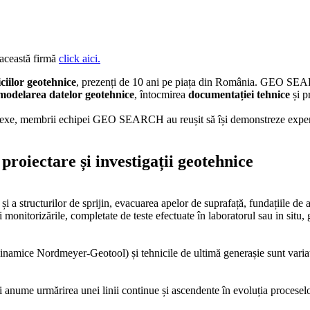
 această firmă
click aici.
iciilor geotehnice
, prezenți de 10 ani pe piața din România. GEO SEA
modelarea datelor geotehnice
, întocmirea
documentației tehnice
și p
exe, membrii echipei GEO SEARCH au reușit să își demonstreze experiența 
oiectare și investigații geotehnice
lor și a structurilor de sprijin, evacuarea apelor de suprafață, fundațiile d
i monitorizările, completate de teste efectuate în laboratorul sau in situ,
amice Nordmeyer-Geotool) și tehnicile de ultimă generașie sunt variate ș
anume urmărirea unei linii continue și ascendente în evoluția proceselor