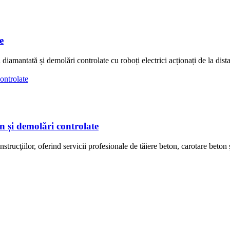
e
diamantată și demolări controlate cu roboți electrici acționați de la di
n și demolări controlate
trucţiilor, oferind servicii profesionale de tăiere beton, carotare bet