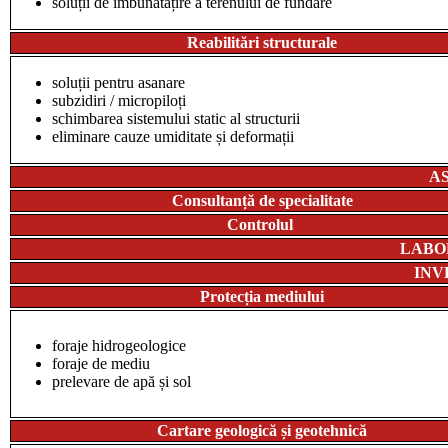
soluții de îmbunătățire a terenului de fundare
Reabilitări structurale
soluții pentru asanare
subzidiri / micropiloți
schimbarea sistemului static al structurii
eliminare cauze umiditate și deformații
A
Consultanță de specialitate
Controlul
LABO
INV
Protecția mediului
foraje hidrogeologice
foraje de mediu
prelevare de apă și sol
Cartare geologică și geotehnică