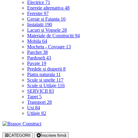
Electrice
71
Energie alternativa
48
Ferestre
97
Gresie si Faianta
16
Instalatii
190
Lacuri si Vopsele
28
Materiale de Constructii
94
Mobila
64
Mocheta - Covoare
13
Parchet
38
Pardoseli
43
Pavaje
19
Perdele si draperii
8
Piatra naturala
11
Scule si unelte
117
Scule si Utilaje
116
SERVICII
83
Tapet
5
Transport
28
Usi
84
Utilaje
82
CATEGORII
Înscriere firmă