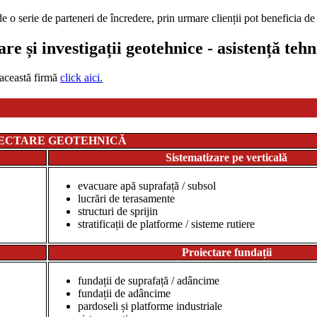
serie de parteneri de încredere, prin urmare clienții pot beneficia de 
are și investigații geotehnice - asistență teh
 această firmă
click aici.
ECTARE GEOTEHNICĂ
Sistematizare pe verticală
evacua
re apă suprafață / subsol
lucrări de terasamente
structuri de sprijin
stratificații de platforme / sisteme rutiere
Proiectare fundații
fundații de suprafață / adâncime
fundații de adâncime
pardoseli și platforme industriale