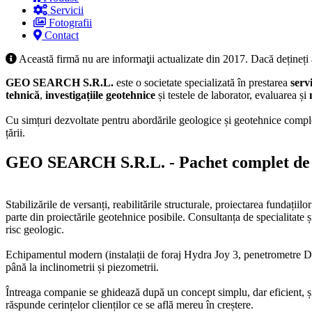
Servicii
Fotografii
Contact
Această firmă nu are informaţii actualizate din 2017. Dacă dețineți
GEO SEARCH S.R.L.
este o societate specializată în prestarea
serv
tehnică
,
investigațiile geotehnice
și testele de laborator, evaluarea și
Cu simțuri dezvoltate pentru abordările geologice și geotehnice compl
țării.
GEO SEARCH S.R.L. - Pachet complet de pr
Stabilizările de versanți, reabilitările structurale, proiectarea fundații
parte din proiectările geotehnice posibile. Consultanța de specialitate ș
risc geologic.
Echipamentul modern (instalații de foraj Hydra Joy 3, penetrometre Din
până la inclinometrii și piezometrii.
Întreaga companie se ghidează după un concept simplu, dar eficient, și 
răspunde cerințelor clienților ce se află mereu în creștere.