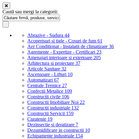
Caută sau mergi la categorii:
Abrazive - Sudura
44
Acoperisuri si tigle - Cosuri de fum
61
Aer Conditionat - Instalatii de climatizare
36
Agremente - Expertize - Certificari
23
Amenajari interioare si exterioare
205
Arhitectura si proiectare
37
Articole Sanitare
32
Ascensoare - Lifturi
10
Automatizari
67
Centrale Termice
27
Confectii Metalice
109
Constructii civile
106
Constructii Imobiliare Noi
22
Constructii industriale
132
Constructii Servicii
159
Curatenie
19
Dezinsectie si deratizare
7
Dezumidificare in constructii
10
Echipamente industriale
154