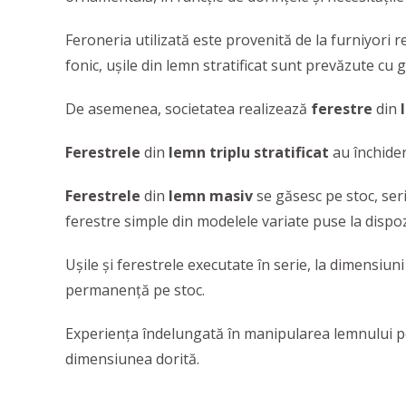
Feroneria utilizată este provenită de la furniyori r
fonic, ușile din lemn stratificat sunt prevăzute cu 
De asemenea, societatea realizează
ferestre
din
Ferestrele
din
lemn
triplu stratificat
au închide
Ferestrele
din
lemn masiv
se găsesc pe stoc, seri
ferestre simple din modelele variate puse la dispoz
Uşile şi ferestrele executate în serie, la dimensiu
permanenţă pe stoc.
Experiența îndelungată în manipularea lemnului p
dimensiunea dorită.