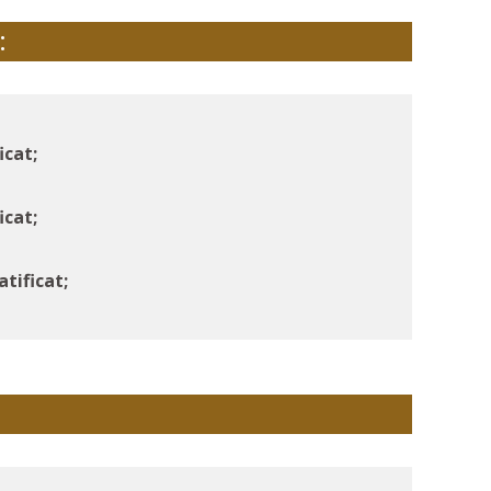
:
icat;
icat;
tificat;