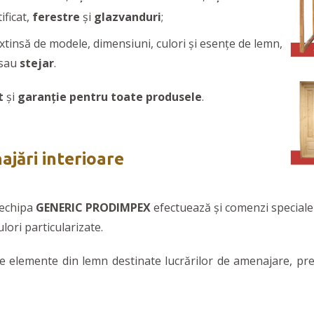
ificat,
ferestre
și
glazvanduri
;
extinsă de modele, dimensiuni, culori și esențe de lemn,
sau
stejar
.
t
și
garanţie pentru toate produsele
.
jări interioare
 echipa
GENERIC PRODIMPEX
efectuează și comenzi speciale
ulori particularizate.
lte elemente din lemn destinate lucrărilor de amenajare, p