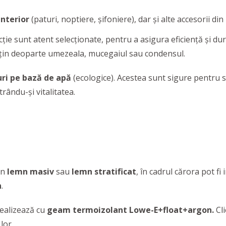
interior
(paturi, noptiere, șifoniere), dar și alte accesorii d
cție sunt atent selecționate, pentru a asigura eficiență și du
i țin deoparte umezeala, mucegaiul sau condensul.
uri pe bază de apă
(ecologice). Acestea sunt sigure pentru să
trându-și vitalitatea.
in
lemn masiv
sau
lemn
stratificat
, în cadrul cărora pot f
n
.
ealizează cu
geam termoizolant Lowe-E+float+argon.
Cli
lor.