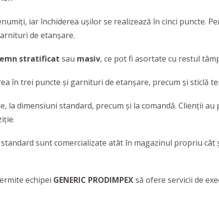
enumiți, iar închiderea ușilor se realizează în cinci puncte. P
garnituri de etanșare.
lemn
stratificat
sau
masiv
, ce pot fi asortate cu restul tâm
rea în trei puncte și garnituri de etanșare, precum și sticlă
e, la dimensiuni standard, precum și la comandă. Clienții au p
iție.
ni standard sunt comercializate atât în magazinul propriu cât 
ermite echipei
GENERIC PRODIMPEX
să ofere servicii de ex