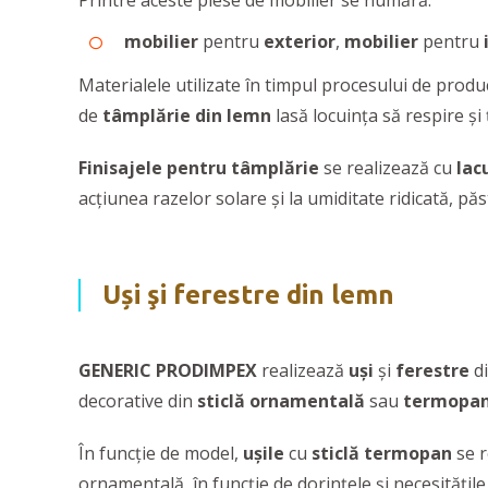
Printre aceste piese de mobilier se numără:
mobilier
pentru
exterior
,
mobilier
pentru
Materialele utilizate în timpul procesului de produ
de
tâmplărie din lemn
lasă locuința să respire ș
Finisajele pentru tâmplărie
se realizează cu
lac
acțiunea razelor solare și la umiditate ridicată, păs
Uși şi ferestre din lemn
GENERIC PRODIMPEX
realizează
uși
și
ferestre
d
decorative din
sticlă
ornamentală
sau
termopa
În funcție de model,
ușile
cu
sticlă termopan
se r
ornamentală, în funcție de dorințele și necesitățile 