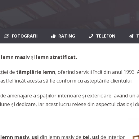
FOTOGRAFII
RATING
TELEFON
T
n lemn masiv
şi
lemn stratificat.
ției de
tâmplărie lemn
, oferind servicii încă din anul 1993
astfel încăt acesta să fie conform cu așteptările clientului.
 amenajare a spațiilor interioare și exterioare, având un a
e și dedicare, iar acest lucru reiese din aspectul clasic și de
lemn
masiv
,
uși
din lemn masiv de
tei
,
uși
de interior