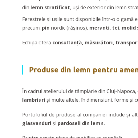
din
lemn stratificat
, uși de exterior din lemn strat
Ferestrele și ușile sunt disponibile într-o o gamă 
precum:
pin
nordic (rășinos),
meranti
,
tei
,
molid
Echipa oferă
consultanţă, măsurători,
transpor
Produse din lemn pentru amena
În cadrul atelierului de tâmplărie din Cluj-Napoca,
lambriuri
şi multe altele, în dimensiuni, forme şi c
Portofoliul de produse al companiei include și a
glasvanduri
și
pardoseli din lemn.