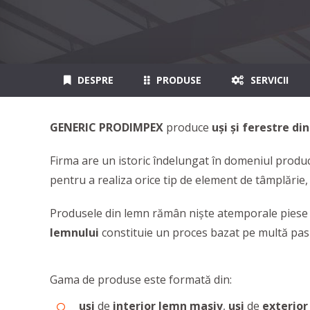
DESPRE
PRODUSE
SERVICII
GENERIC PRODIMPEX
produce
uşi şi ferestre di
Firma are un istoric îndelungat în domeniul produc
pentru a realiza orice tip de element de tâmplărie, 
Produsele din lemn rămân niște atemporale piese de
lemnului
constituie un proces bazat pe multă pasiun
Gama de produse este formată din:
uși
de
interior
lemn
masiv
,
uși
de
exterior