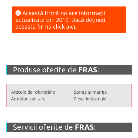
Această firmă nu are informaţii
actualizate din 2019. Dacă dețineți
această firmă
click aici.
Produse oferite de
FRAS
:
Articole de robinetărie
Ștanțe și matrițe
Armături sanitare
Piese industriale
Servicii oferite de
FRAS
: