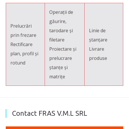
Operații de
găurire,
Prelucrări
tarodare și
Linie de
prin frezare
filetare
ştanțare
Rectificare
Proiectare și
Livrare
plan, profil și
prelucrare
produse
rotund
ştanțe și
matrițe
Contact FRAS V.M.L SRL