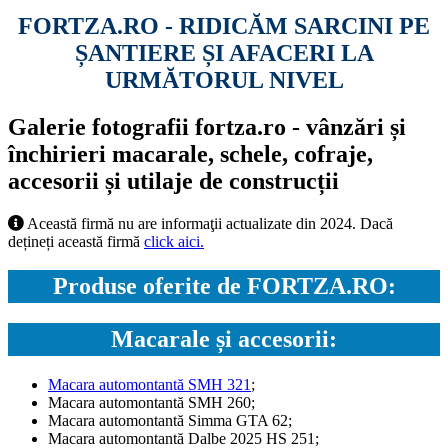
FORTZA.RO - RIDICĂM SARCINI PE
ȘANTIERE ȘI AFACERI LA
URMĂTORUL NIVEL
Galerie fotografii fortza.ro - vânzări și
închirieri macarale, schele, cofraje,
accesorii și utilaje de construcții
Această firmă nu are informaţii actualizate din 2024. Dacă
dețineți această firmă
click aici.
Produse oferite de FORTZA.RO:
Macarale și accesorii:
Macara automontantă SMH 321
;
Macara automontantă SMH 260;
Macara automontantă Simma GTA 62;
Macara automontantă Dalbe 2025 HS 251;