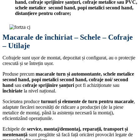
hand, cofraje sprijinire șanțuri, cofraje metalice sau PVC,
schele metalice second hand, popi metalici second hand,
distanțiere pentru cofrare;
Macarale de închiriat – Schele – Cofraje
– Utilaje
Cofrajele sunt ușor de montat, depozitat și configurat, au o protecție
crescută și se întrețin ușor.
Produse precum
macarale
turn și automontante
, schele metalice
second hand, popi metalici second hand, cofraje noi/ second
hand
sau
cofraje sprijinire șanțuri
pot fi achiziționate sau
închiriate
la nivel național.
Societatea
produce
turnuri și elemente de turn pentru macarale
,
adaptate fiecărei necesități de ridicare a producției (de la piese
metalice de montaj, până la asistența necesară la montaj),
eficientizând operațiunile.
Echipele de
service, montaj/demontaj, reparații, transport și
mentenanță
sunt pregătite să facă față oricărei provocări legate de