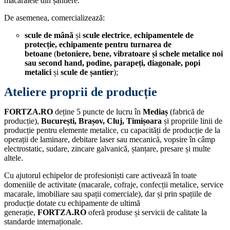
macaralele din șantiere.
De asemenea, comercializează:
scule de mână
și
scule electrice
,
echipamentele de
protecție, echipamente pentru
turnarea de
betoane
(
betoniere, bene, vibratoare și schele metalice noi
sau second hand, podine, parapeți, diagonale, popi
metalici
și
scule de șantier
);
Ateliere proprii de producție
FORTZA.RO
deține 5 puncte de lucru în
Mediaș
(fabrică de
producție),
București, Brașov, Cluj,
Timișoara
și propriile linii de
producție pentru elemente metalice, cu capacități de producție de la
operații de laminare, debitare laser sau mecanică, vopsire în câmp
electrostatic, sudare, zincare galvanică, ștanțare, presare și multe
altele.
Cu ajutorul echipelor de profesioniști care activează în toate
domeniile de activitate (macarale, cofraje, confecții metalice, service
macarale, imobiliare sau spații comerciale), dar și prin spațiile de
producție dotate cu echipamente de ultimă
generație,
FORTZA.RO
oferă produse și servicii de calitate la
standarde internaționale.