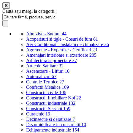
Caută sau mergi la categorii:
Abrazive - Sudura
44
Acoperisuri si tigle - Cosuri de fum
61
Aer Conditionat - Instalatii de climatizare
36
Agremente - Expertize - Certificari
23
Amenajari interioare si exterioare
205
Arhitectura si proiectare
37
Articole Sanitare
32
Ascensoare - Lifturi
10
Automatizari
67
Centrale Termice
27
Confectii Metalice
109
Constructii civile
106
Constructii Imobiliare Noi
22
Constructii industriale
132
Constructii Servicii
159
Curatenie
19
Dezinsectie si deratizare
7
Dezumidificare in constructii
10
Echipamente industriale
154