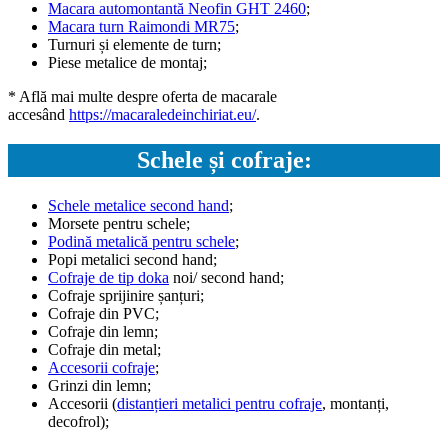
Macara automontantă Neofin GHT 2460
;
Macara turn Raimondi MR75
;
Turnuri și elemente de turn;
Piese metalice de montaj;
* Află mai multe despre oferta de macarale
accesând
https://macaraledeinchiriat.eu/
.
Schele și cofraje:
Schele metalice second hand
;
Morsete pentru schele;
Podină metalică pentru schele
;
Popi metalici second hand;
Cofraje de tip doka
noi/ second hand;
Cofraje sprijinire șanțuri;
Cofraje din PVC;
Cofraje din lemn;
Cofraje din metal;
Accesorii cofraje
;
Grinzi din lemn;
Accesorii (
distanțieri metalici pentru cofraje
, montanți,
decofrol);