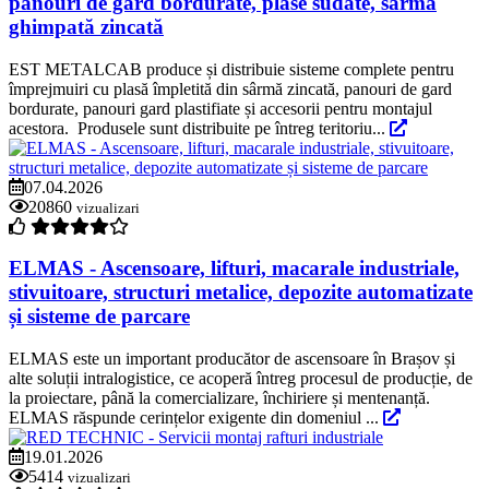
panouri de gard bordurate, plase sudate, sârmă
ghimpată zincată
EST METALCAB produce și distribuie sisteme complete pentru
împrejmuiri cu plasă împletită din sârmă zincată, panouri de gard
bordurate, panouri gard plastifiate și accesorii pentru montajul
acestora. Produsele sunt distribuite pe întreg teritoriu...
07.04.2026
20860
vizualizari
ELMAS - Ascensoare, lifturi, macarale industriale,
stivuitoare, structuri metalice, depozite automatizate
și sisteme de parcare
ELMAS este un important producător de ascensoare în Brașov și
alte soluții intralogistice, ce acoperă întreg procesul de producție, de
la proiectare, până la comercializare, închiriere și mentenanță.
ELMAS răspunde cerințelor exigente din domeniul ...
19.01.2026
5414
vizualizari