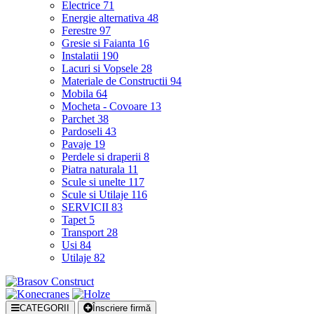
Electrice
71
Energie alternativa
48
Ferestre
97
Gresie si Faianta
16
Instalatii
190
Lacuri si Vopsele
28
Materiale de Constructii
94
Mobila
64
Mocheta - Covoare
13
Parchet
38
Pardoseli
43
Pavaje
19
Perdele si draperii
8
Piatra naturala
11
Scule si unelte
117
Scule si Utilaje
116
SERVICII
83
Tapet
5
Transport
28
Usi
84
Utilaje
82
CATEGORII
Înscriere firmă