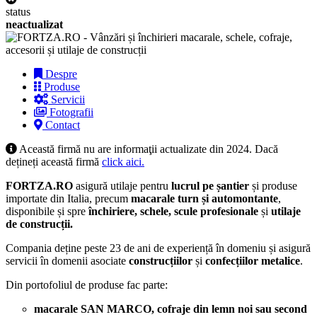
status
neactualizat
Despre
Produse
Servicii
Fotografii
Contact
Această firmă nu are informaţii actualizate din 2024. Dacă
dețineți această firmă
click aici.
FORTZA.RO
asigură
utilaje pentru
lucrul pe șantier
și produse
importate din Italia,
precum
macarale
turn și automontante
,
disponibile și spre
închiriere,
schele,
scule profesionale
și
utilaje
de
construcții
.
Compania deține peste 23 de ani de experiență în domeniu și asigură
servicii în domenii asociate
construcțiilor
și
confecțiilor metalice
.
Din portofoliul de produse fac parte:
macarale SAN MARCO, cofraje din lemn noi sau second