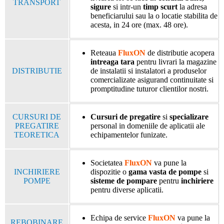
TRANSPORT
sigure
si intr-un
timp scurt
la adresa
beneficiarului sau la o locatie stabilita de
acesta, in 24 ore (max. 48 ore).
Reteaua
FluxON
de distributie acopera
intreaga tara
pentru livrari la magazine
DISTRIBUTIE
de instalatii si instalatori a produselor
comercializate asigurand continuitate si
promptitudine tuturor clientilor nostri.
CURSURI DE
Cursuri de pregatire
si
specializare
PREGATIRE
personal in domeniile de aplicatii ale
TEORETICA
echipamentelor funizate.
Societatea
FluxON
va pune la
INCHIRIERE
dispozitie o
gama vasta de pompe
si
POMPE
sisteme de pompare
pentru
inchiriere
pentru diverse aplicatii.
Echipa de service
FluxON
va pune la
REBOBINARE