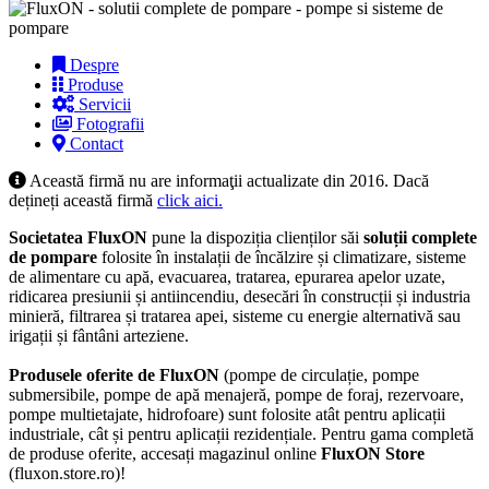
Despre
Produse
Servicii
Fotografii
Contact
Această firmă nu are informaţii actualizate din 2016. Dacă
dețineți această firmă
click aici.
Societatea FluxON
pune la dispoziția clienților săi
soluții complete
de pompare
folosite în instalații de încălzire și climatizare, sisteme
de alimentare cu apă, evacuarea, tratarea, epurarea apelor uzate,
ridicarea presiunii și antiincendiu, desecări în construcții și industria
minieră, filtrarea și tratarea apei, sisteme cu energie alternativă sau
irigații și fântâni arteziene.
Produsele oferite de FluxON
(pompe de circulație, pompe
submersibile, pompe de apă menajeră, pompe de foraj, rezervoare,
pompe multietajate, hidrofoare) sunt folosite atât pentru aplicații
industriale, cât și pentru aplicații rezidențiale. Pentru gama completă
de produse oferite, accesați magazinul online
FluxON Store
(fluxon.store.ro)!