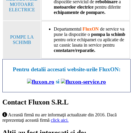
dispozitie serviciul de
rebobinare
a
MOTOARE
motoarelor electrice
pentru diferite
ELECTRICE
echipamente de pompare.
Departamentul
FluxON
de service va
pune la dispozitie o
pompa la schimb
POMPE LA
pentru orice echipamet cu aplicatie de
SCHIMB
uz casnic lasata in service pentru
constatare/reparatie.
Pentru detalii accesati website-urile FluxON:
si
Contact Fluxon S.R.L
Această firmă nu are informaţii actualizate din 2016. Dacă
reprezentaţi această firmă
click aici.
Alţii au fost interesaţi şi de: