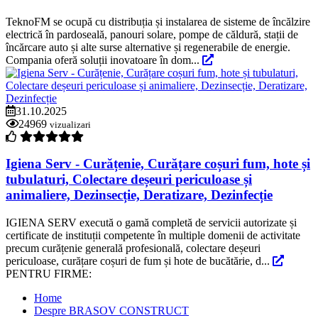
TeknoFM se ocupă cu distribuția și instalarea de sisteme de încălzire
electrică în pardoseală, panouri solare, pompe de căldură, stații de
încărcare auto și alte surse alternative și regenerabile de energie.
Compania oferă soluții inovatoare în dom...
31.10.2025
24969
vizualizari
Igiena Serv - Curățenie, Curățare coșuri fum, hote și
tubulaturi, Colectare deșeuri periculoase și
animaliere, Dezinsecție, Deratizare, Dezinfecție
IGIENA SERV execută o gamă completă de servicii autorizate și
certificate de instituții competente în multiple domenii de activitate
precum curățenie generală profesională, colectare deșeuri
periculoase, curățare coșuri de fum și hote de bucătărie, d...
PENTRU FIRME:
Home
Despre BRASOV CONSTRUCT