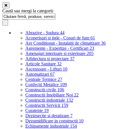
Caută sau mergi la categorii:
Abrazive - Sudura
44
Acoperisuri si tigle - Cosuri de fum
61
Aer Conditionat - Instalatii de climatizare
36
Agremente - Expertize - Certificari
23
Amenajari interioare si exterioare
205
Arhitectura si proiectare
37
Articole Sanitare
32
Ascensoare - Lifturi
10
Automatizari
67
Centrale Termice
27
Confectii Metalice
109
Constructii civile
106
Constructii Imobiliare Noi
22
Constructii industriale
132
Constructii Servicii
159
Curatenie
19
Dezinsectie si deratizare
7
Dezumidificare in constructii
10
Echipamente industriale
154