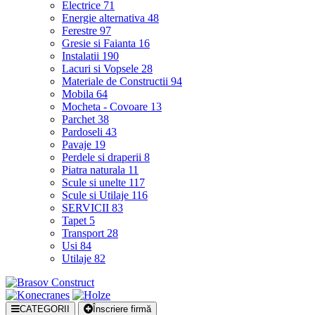
Electrice
71
Energie alternativa
48
Ferestre
97
Gresie si Faianta
16
Instalatii
190
Lacuri si Vopsele
28
Materiale de Constructii
94
Mobila
64
Mocheta - Covoare
13
Parchet
38
Pardoseli
43
Pavaje
19
Perdele si draperii
8
Piatra naturala
11
Scule si unelte
117
Scule si Utilaje
116
SERVICII
83
Tapet
5
Transport
28
Usi
84
Utilaje
82
CATEGORII
Înscriere firmă