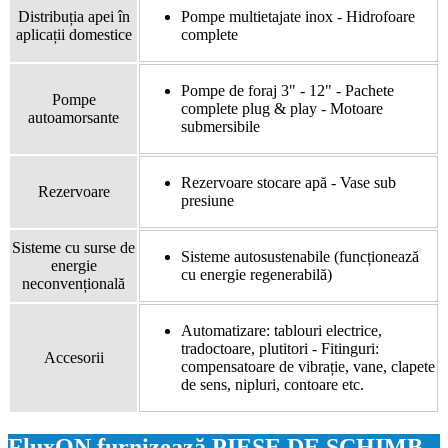
Distribuția apei în
Pompe multietajate inox - Hidrofoare
aplicații domestice
complete
Pompe de foraj 3" - 12" - Pachete
Pompe
complete plug & play - Motoare
autoamorsante
submersibile
Rezervoare stocare apă - Vase sub
Rezervoare
presiune
Sisteme cu surse de
Sisteme autosustenabile (funcționează
energie
cu energie regenerabilă)
neconvențională
Automatizare: tablouri electrice,
tradoctoare, plutitori - Fitinguri:
Accesorii
compensatoare de vibrație, vane, clapete
de sens, nipluri, contoare etc.
FluxON furnizează PIESE DE SCHIMB