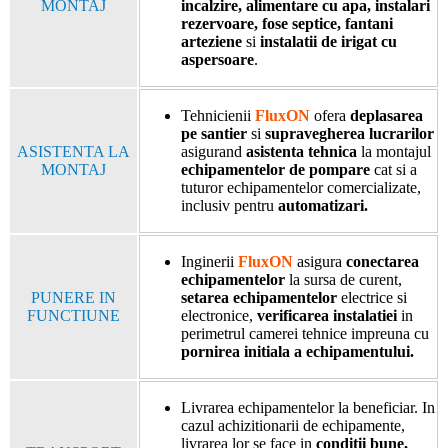
MONTAJ
incalzire, alimentare cu apa, instalari
rezervoare, fose septice, fantani
arteziene
si
instalatii de irigat cu
aspersoare
.
Tehnicienii
FluxON
ofera
deplasarea
pe santier
si
supravegherea lucrarilor
ASISTENTA LA
asigurand
asistenta tehnica
la montajul
MONTAJ
echipamentelor de pompare
cat si a
tuturor echipamentelor comercializate,
inclusiv pentru
automatizari.
Inginerii
FluxON
asigura
conectarea
echipamentelor
la sursa de curent,
PUNERE IN
setarea echipamentelor
electrice si
FUNCTIUNE
electronice,
verificarea instalatiei
in
perimetrul camerei tehnice impreuna cu
pornirea initiala a echipamentului.
Livrarea echipamentelor la beneficiar. In
cazul achizitionarii de echipamente,
livrarea lor se face in
conditii bune,