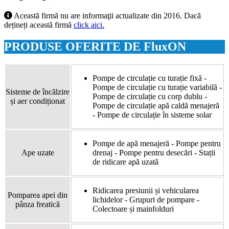
Această firmă nu are informaţii actualizate din 2016. Dacă
dețineți această firmă
click aici.
PRODUSE OFERITE DE FluxON
Pompe de circulație cu turație fixă -
Pompe de circulație cu turație variabilă -
Sisteme de încălzire
Pompe de circulație cu corp dublu -
și aer condiționat
Pompe de circulație apă caldă menajeră
- Pompe de circulație în sisteme solar
Pompe de apă menajeră - Pompe pentru
Ape uzate
drenaj - Pompe pentru desecări - Stații
de ridicare apă uzată
Ridicarea presiunii și vehicularea
Pomparea apei din
lichidelor - Grupuri de pompare -
pânza freatică
Colectoare și mainfolduri