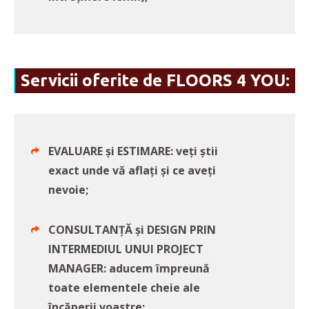
Servicii oferite de FLOORS 4 YOU:
EVALUARE și ESTIMARE: veți știi
exact unde vă aflați și ce aveți
nevoie;
CONSULTANȚĂ și DESIGN PRIN
INTERMEDIUL UNUI PROJECT
MANAGER: aducem împreună
toate elementele cheie ale
încăperii voastre;