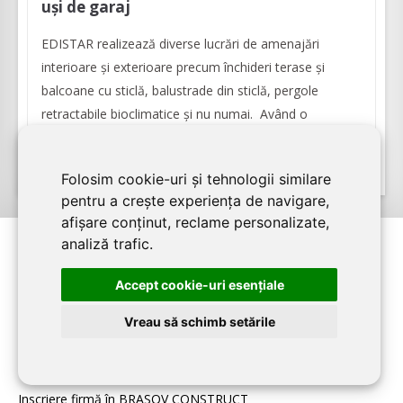
uși de garaj
EDISTAR realizează diverse lucrări de amenajări
interioare şi exterioare precum închideri terase şi
balcoane cu sticlă, balustrade din sticlă, pergole
retractabile bioclimatice şi nu numai. Având o
experienţă în domeniu de peste 32 de ani, firma se...
Folosim cookie-uri și tehnologii similare
pentru a crește experiența de navigare,
afișare conținut, reclame personalizate,
analiză trafic.
Accept cookie-uri esenţiale
PENTRU FIRME:
Vreau să schimb setările
Home
Despre BRASOV CONSTRUCT
Inscriere firmă în BRASOV CONSTRUCT