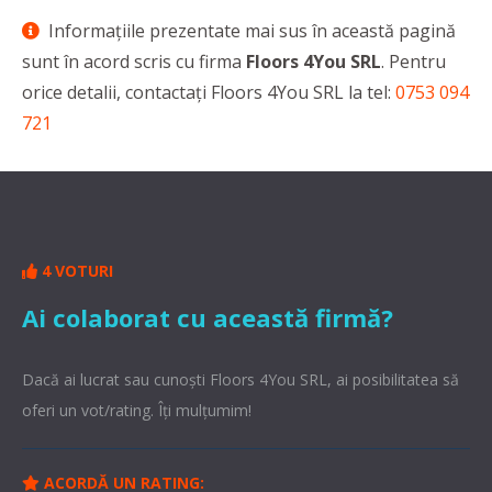
Informaţiile prezentate mai sus în această pagină
sunt în acord scris cu firma
Floors 4You SRL
. Pentru
orice detalii, contactaţi Floors 4You SRL la tel:
0753 094
721
4 VOTURI
Ai colaborat cu această firmă?
Dacă ai lucrat sau cunoşti Floors 4You SRL, ai posibilitatea să
oferi un vot/rating. Îți mulțumim!
ACORDĂ UN RATING: