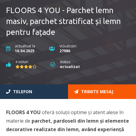
FLOORS 4 YOU - Parchet lemn
masiv, parchet stratificat și lemn
pentru fațade
actualizat la
vizualizări
16.04.2025
27986
voturi
status
4
actualizat
TELEFON
TRIMITE MESAJ
FLOORS 4 YOU
oferă soluții optime și atent alese în
materie de
parchet, pardoseli din lemn şi elemente
decorative realizate din lemn, având experienţă