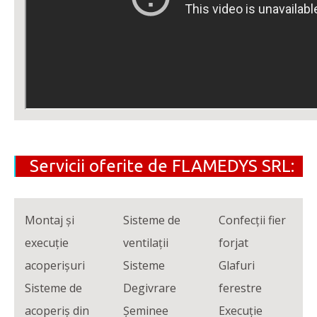
Servicii oferite de FLAMEDYS SRL:
Montaj și
Sisteme de
Confecţii fier
execuție
ventilaţii
forjat
acoperișuri
Sisteme
Glafuri
Sisteme de
Degivrare
ferestre
acoperiş din
Şeminee
Execuție