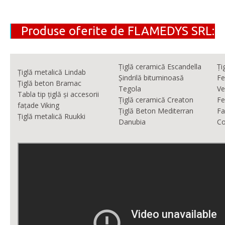
Produse oferite de FLAMEDYS SRL:
Țiglă ceramică Escandella
Ți
Țiglă metalică Lindab
Șindrilă bituminoasă
Fe
Țiglă beton Bramac
Tegola
Ve
Tabla tip țiglă și accesorii
Țiglă ceramică Creaton
Fe
fațade Viking
Țiglă Beton Mediterran
Fa
Țiglă metalică Ruukki
Danubia
Co