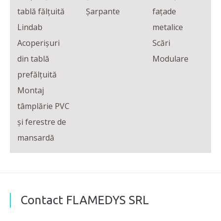
tablă fălțuită
Şarpante
faţade
Lindab
metalice
Acoperișuri
Scări
din tablă
Modulare
prefălțuită
Montaj
tâmplărie PVC
și ferestre de
mansardă
Contact FLAMEDYS SRL