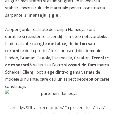
asigură măsurători și estimări gratuite în vederea
stabilirii necesarului de materiale pentru construcția
șarpantei și
montajul țiglei.
Acoperișurile realizate de echipa Flamedys sunt
durabile și rezistente la condițiile meteo nefavorabile,
fiind realizate cu
țigle metalice, de beton sau
ceramice
de la producători cunoscuți din domeniu:
Lindab, Bramac, Tegola, Escandella, Creaton,
ferestre
de mansardă
Velux sau Fakro și
coșuri de fum
marca
Scheidel. Clienții pot alege dintr-o gamă variată de
modele și nuanțe, care dau un aspect deosebit oricărei
construcții.
Flamedys SRL a executat până în prezent lucrări atât