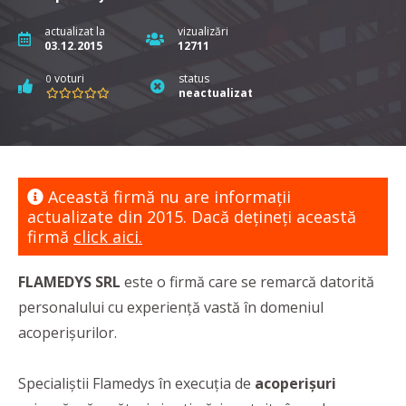
actualizat la
vizualizări
03.12.2015
12711
voturi
status
0
neactualizat
Această firmă nu are informaţii
actualizate din 2015. Dacă dețineți această
firmă
click aici.
FLAMEDYS SRL
este o firmă care se remarcă datorită
personalului cu experiență vastă în domeniul
acoperișurilor.
Specialiștii Flamedys în execuția de
acoperișuri