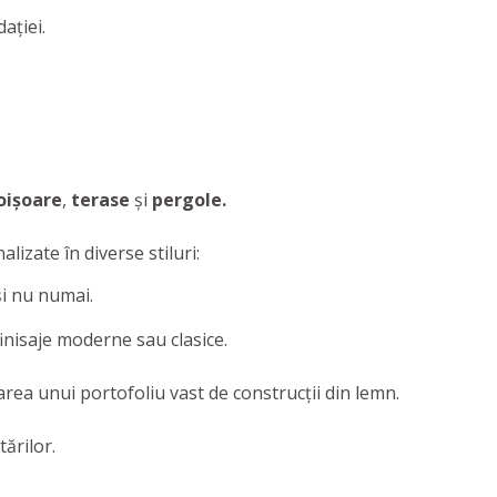
aţiei.
oișoare
,
terase
și
pergole.
alizate în diverse stiluri:
i nu numai.
 finisaje moderne sau clasice.
rea unui portofoliu vast de construcţii din lemn.
ărilor.