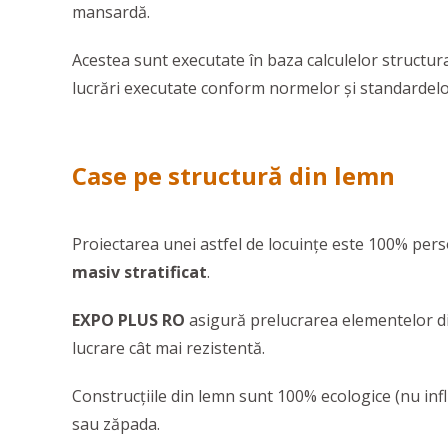
mansardă.
Acestea sunt executate în baza calculelor structura
lucrări executate conform normelor şi standardelo
Case pe structură din lemn
Proiectarea unei astfel de locuinţe este 100% perso
masiv stratificat
.
EXPO PLUS RO
asigură prelucrarea elementelor din 
lucrare cât mai rezistentă.
Construcțiile din lemn sunt 100% ecologice (nu infl
sau zăpada.