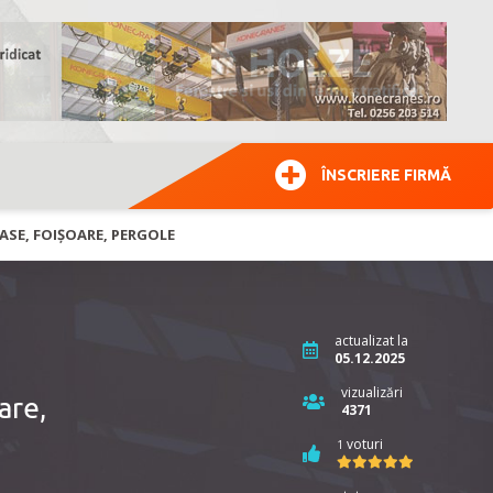
ÎNSCRIERE FIRMĂ
RASE, FOIȘOARE, PERGOLE
actualizat la
05.12.2025
vizualizări
are,
4371
voturi
1