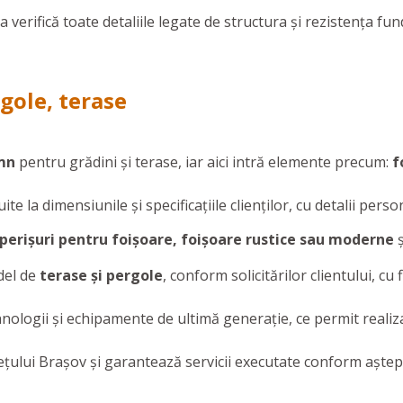
erifică toate detaliile legate de structura şi rezistenţa fund
gole, terase
emn
pentru grădini și terase, iar aici intră elemente precum:
f
te la dimensiunile și specificațiile clienților, cu detalii person
operișuri pentru foișoare, foișoare rustice sau moderne
ş
del de
terase și pergole
, conform solicitărilor clientului, cu
nologii şi echipamente de ultimă generaţie, ce permit realiza
ețului Brașov și garantează servicii executate conform aştept