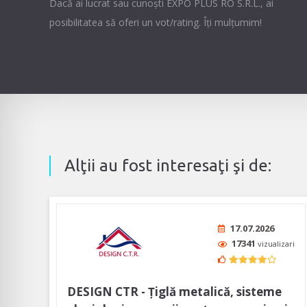
Dacă ai lucrat sau cunoşti EXPO PLUS RO S.R.L., ai
posibilitatea să oferi un vot/rating. Îți mulțumim!
Alţii au fost interesaţi şi de:
17.07.2026
17341
vizualizari
DESIGN CTR - Țiglă metalică, sisteme