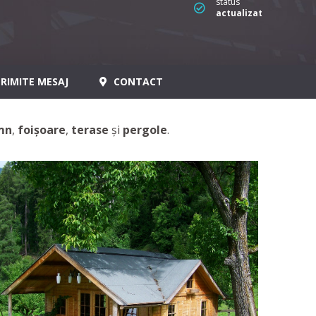
status
actualizat
RIMITE MESAJ
CONTACT
emn
,
foișoare
,
terase
și
pergole
.