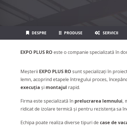
DESPRE
PRODUSE
SERVICII
EXPO PLUS RO
este o companie specializată în dom
Meșterii
EXPO PLUS RO
sunt specializați în proiec
lemn, acoprind etapele întregului proces, începân
execuția
și
montajul
rapid.
Firma este specializată în
prelucrarea lemnului
, 
ridicat de izolare termică și pentru rezistența sa î
Echipa poate realiza diverse tipuri de
case de vac