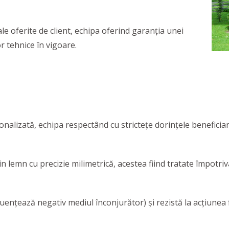
le oferite de client, echipa oferind garanţia unei
r tehnice în vigoare.
nalizată, echipa respectând cu stricteţe dorinţele beneficiari
lemn cu precizie milimetrică, acestea fiind tratate împotriva 
uențează negativ mediul înconjurător) și rezistă la acțiunea