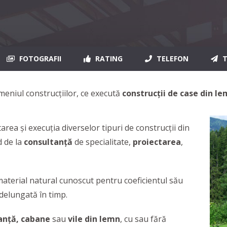
FOTOGRAFII
RATING
TELEFON
T
eniul construcţiilor, ce
execută
construcții de case din l
tarea și execuția diverselor tipuri de construcții din
d de la
consultanță
de specialitate,
proiectarea
,
material natural cunoscut pentru coeficientul său
ndelungată în timp.
anță, cabane
sau
vile din lemn
, cu sau fără