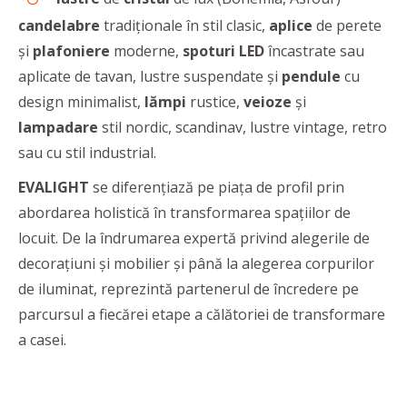
candelabre
tradiționale în stil clasic,
aplice
de perete
și
plafoniere
moderne,
spoturi LED
încastrate sau
aplicate de tavan, lustre suspendate și
pendule
cu
design minimalist,
lămpi
rustice,
veioze
și
lampadare
stil nordic, scandinav, lustre vintage, retro
sau cu stil industrial.
EVALIGHT
se diferenţiază pe piaţa de profil prin
abordarea holistică în transformarea spațiilor de
locuit. De la îndrumarea expertă privind alegerile de
decorațiuni și mobilier și până la alegerea corpurilor
de iluminat, reprezintă partenerul de încredere pe
parcursul a fiecărei etape a călătoriei de transformare
a casei.