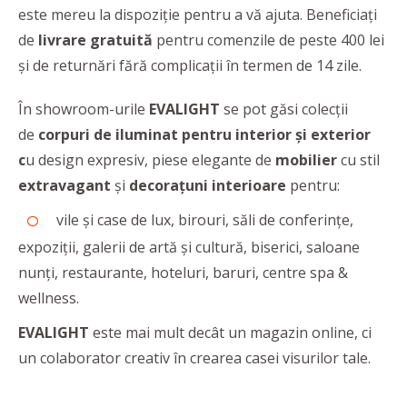
este mereu la dispoziție pentru a vă ajuta. Beneficiați
de
livrare gratuită
pentru comenzile de peste 400 lei
și de returnări fără complicații în termen de 14 zile.
În showroom-urile
EVALIGHT
se pot găsi colecții
de
corpuri de iluminat pentru interior și exterior
c
u design expresiv, piese elegante de
mobilier
cu stil
extravagant
și
decorațuni interioare
pentru:
vile și case de lux, birouri, săli de conferințe,
expoziții, galerii de artă și cultură, biserici, saloane
nunți, restaurante, hoteluri, baruri, centre spa &
wellness.
EVALIGHT
este mai mult decât un magazin online, ci
un colaborator creativ în crearea casei visurilor tale.