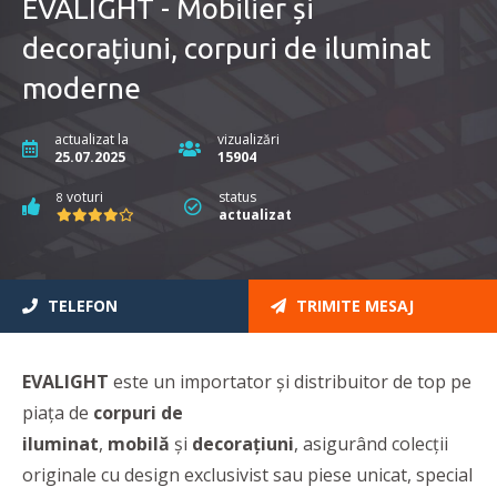
EVALIGHT - Mobilier și
decorațiuni, corpuri de iluminat
moderne
actualizat la
vizualizări
25.07.2025
15904
voturi
status
8
actualizat
TELEFON
TRIMITE MESAJ
EVALIGHT
este un importator și distribuitor de top pe
piața de
corpuri de
iluminat
,
mobilă
și
decorațiuni
, asigurând colecții
originale cu design exclusivist sau piese unicat, special