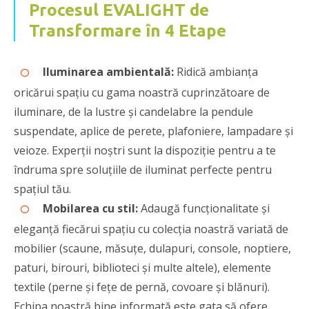
Procesul EVALIGHT de
Transformare în 4 Etape
Iluminarea ambientală:
Ridică ambianța
oricărui spațiu cu gama noastră cuprinzătoare de
iluminare, de la lustre și candelabre la pendule
suspendate, aplice de perete, plafoniere, lampadare și
veioze. Experții noștri sunt la dispoziție pentru a te
îndruma spre soluțiile de iluminat perfecte pentru
spațiul tău.
Mobilarea cu stil:
Adaugă funcționalitate și
eleganță fiecărui spațiu cu colecția noastră variată de
mobilier (scaune, măsuțe, dulapuri, console, noptiere,
paturi, birouri, biblioteci și multe altele), elemente
textile (perne și fețe de pernă, covoare și blănuri).
Echipa noastră bine informată este gata să ofere