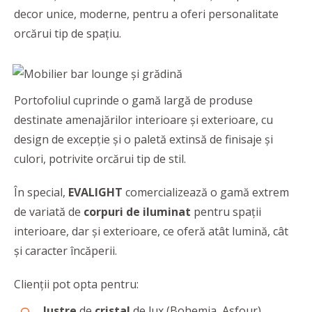
decor unice, moderne, pentru a oferi personalitate
orcărui tip de spaţiu.
Portofoliul cuprinde o gamă largă de produse
destinate amenajărilor interioare şi exterioare, cu
design de excepție și o paletă extinsă de finisaje și
culori, potrivite orcărui tip de stil.
În special,
EVALIGHT
comercializează o gamă extrem
de variată de
corpuri de iluminat
pentru spaţii
interioare, dar şi exterioare, ce oferă atât lumină, cât
şi caracter încăperii.
Clienții pot opta pentru:
lustre
de
cristal
de lux (Bohemia, Asfour)