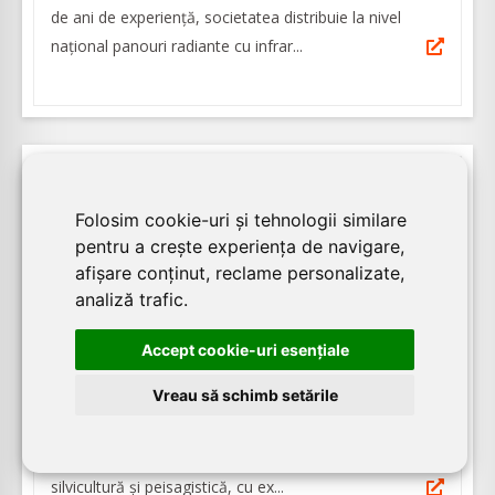
de ani de experienţă, societatea distribuie la nivel
național panouri radiante cu infrar...
27.02.2026
Folosim cookie-uri și tehnologii similare
1694
vizualizari
pentru a crește experiența de navigare,
afișare conținut, reclame personalizate,
Grădini Verzi - Amenajări profesionale
analiză trafic.
spații verzi Brașov
Accept cookie-uri esenţiale
Grădini Verzi reprezintă partenerul ideal în domeniul
Vreau să schimb setările
amenajărilor exterioare, asigurând servicii de
amenajare și întreținere a spațiilor verzi, în Brașov.
Echipa este alcătuită din specialiști în horticultură,
silvicultură și peisagistică, cu ex...