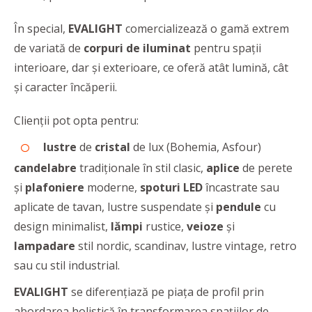
În special,
EVALIGHT
comercializează o gamă extrem
de variată de
corpuri de iluminat
pentru spaţii
interioare, dar şi exterioare, ce oferă atât lumină, cât
şi caracter încăperii.
Clienții pot opta pentru:
lustre
de
cristal
de lux (Bohemia, Asfour)
candelabre
tradiționale în stil clasic,
aplice
de perete
și
plafoniere
moderne,
spoturi LED
încastrate sau
aplicate de tavan, lustre suspendate și
pendule
cu
design minimalist,
lămpi
rustice,
veioze
și
lampadare
stil nordic, scandinav, lustre vintage, retro
sau cu stil industrial.
EVALIGHT
se diferenţiază pe piaţa de profil prin
abordarea holistică în transformarea spațiilor de