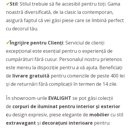
✔
Stil
: Stilul trebuie să fie accesibil pentru toți. Gama
noastră diversificată, de la clasic la contemporan,
asigură faptul că vei găsi piese care se îmbină perfect
cu decorul tău.
✔
Îngrijire pentru Clienți
: Serviciul de clienți
excepțional este esențial pentru o experiență de
cumpărături fără cusur. Personalul nostru prietenos
este mereu la dispoziție pentru a vă ajuta. Beneficiați
de
livrare gratuită
pentru comenzile de peste 400 lei
și de returnări fără complicații în termen de 14 zile.
În showroom-urile
EVALIGHT
se pot găsi colecții
de
corpuri de iluminat pentru interior și exterior
c
u design expresiv, piese elegante de
mobilier
cu stil
extravagant
și
decorațuni interioare
pentru: