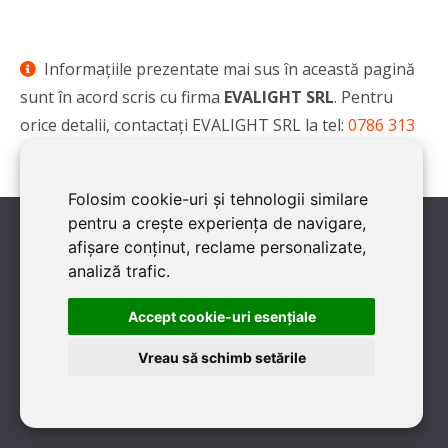
Informaţiile prezentate mai sus în această pagină
sunt în acord scris cu firma
EVALIGHT SRL
. Pentru
orice detalii, contactaţi EVALIGHT SRL la tel:
0786 313
060, 0762 206 093, 0786 539 779
Folosim cookie-uri și tehnologii similare
pentru a crește experiența de navigare,
afișare conținut, reclame personalizate,
analiză trafic.
8 VOTURI
Accept cookie-uri esenţiale
Ai colaborat cu această firmă?
Vreau să schimb setările
Dacă ai lucrat sau cunoşti EVALIGHT SRL, ai posibilitatea să
oferi un vot/rating. Îți mulțumim!