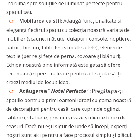
îndruma spre soluțiile de iluminat perfecte pentru
spațiul tău.
Mobilarea cu stil:
Adaugă funcționalitate și
eleganță fiecărui spațiu cu colecția noastră variată de
mobilier (scaune, măsuțe, dulapuri, console, noptiere,
paturi, birouri, biblioteci și multe altele), elemente
textile (perne și fețe de pernă, covoare și blănuri).
Echipa noastră bine informată este gata să ofere
recomandări personalizate pentru a te ajuta să-ți
creezi mediul de locuit ideal.
Adăugarea "
Notei Perfecte"
:
Pregătește-ți
spațiile pentru a primi oamenii dragi cu gama noastră
de decorațiuni pentru casă, care cuprinde oglinzi,
tablouri, statuete, precum și vaze și dierite tipuri de
ceasuri. Dacă nu ești sigur de unde să începi, experții
noștri sunt aici pentru a face procesul simplu și plăcut.