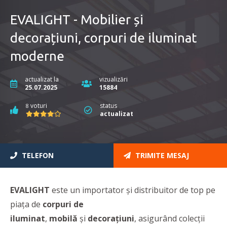
EVALIGHT - Mobilier și
decorațiuni, corpuri de iluminat
moderne
actualizat la
vizualizări
25.07.2025
15884
voturi
status
8
actualizat
TELEFON
TRIMITE MESAJ
EVALIGHT
este un importator și distribuitor de top pe
piața de
corpuri de
iluminat
,
mobilă
și
decorațiuni
, asigurând colecții