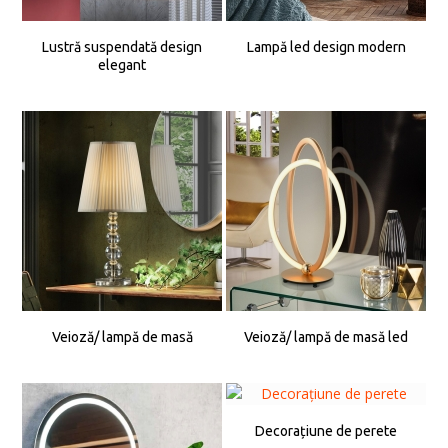
Lustră suspendată design
Lampă led design modern
elegant
Veioză/ lampă de masă
Veioză/ lampă de masă led
Decorațiune de perete