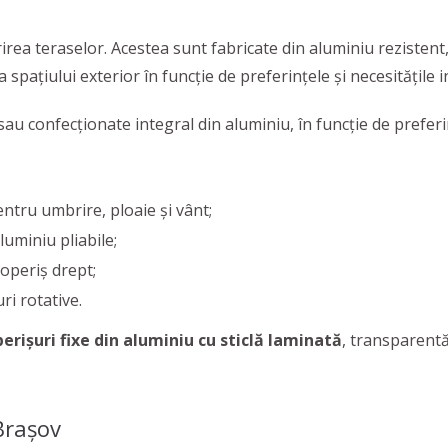
rea teraselor. Acestea sunt fabricate din aluminiu rezistent,
pațiului exterior în funcție de preferințele și necesitățile i
au confecționate integral din aluminiu, în funcție de preferi
entru umbrire, ploaie și vânt;
luminiu pliabile;
coperiș drept;
ri rotative.
erișuri fixe din aluminiu cu sticlă laminată
, transparent
Brașov