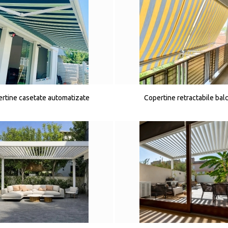
rtine casetate automatizate
Copertine retractabile bal