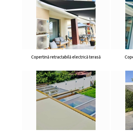
Copertină retractabilă electrică terasă
Cope