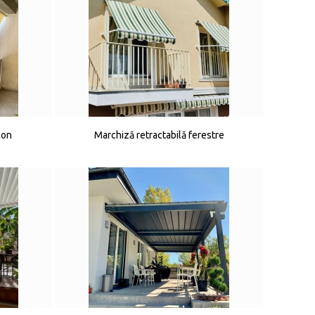
con
Marchiză retractabilă ferestre