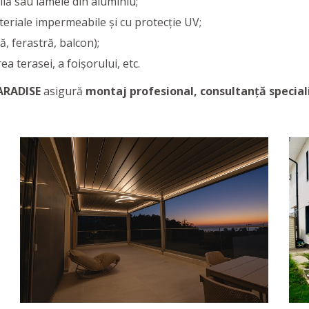
lă sau lamele din aluminiu;
eriale impermeabile și cu protecție UV;
ă, ferastră, balcon);
a terasei, a foișorului, etc.
ARADISE
asigură
montaj profesional, consultanță speciali