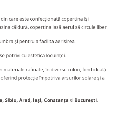
din care este confecționată copertina își
na căldură, copertina lasă aerul să circule liber.
bra și pentru a facilita aerisirea.
e potrivi cu estetica locuinței.
materiale rafinate, în diverse culori, fiind ideală
, oferind protecție împotriva arsurilor solare și a
, Sibiu, Arad, Iași, Constanța
și
București
.