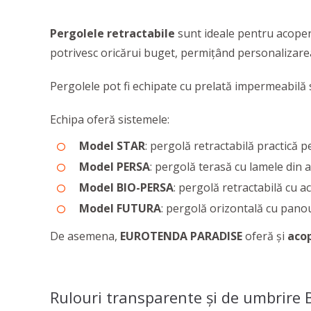
Pergolele retractabile
sunt ideale pentru acoperi
potrivesc oricărui buget, permițând personalizarea s
Pergolele pot fi echipate cu prelată impermeabilă s
Echipa oferă sistemele:
Model STAR
: pergolă retractabilă practică p
Model PERSA
: pergolă terasă cu lamele din a
Model BIO-PERSA
: pergolă retractabilă cu a
Model FUTURA
: pergolă orizontală cu panou
De asemena,
EUROTENDA PARADISE
oferă și
acop
Rulouri transparente și de umbrire 