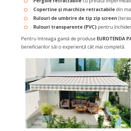
Pergole retractabile
cu prelată impermeabi
Copertine și marchize retractabile
din mat
Rulouri de umbrire de tip zip screen
(teras
Rulouri transparente (PVC)
pentru închidere
Pentru întreaga gamă de produse
EUROTENDA P
beneficiarilor săi o experiență cât mai completă.