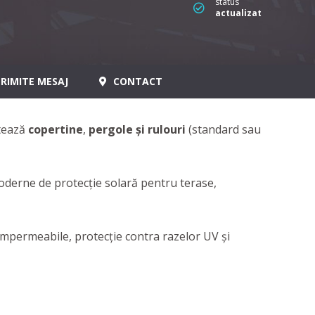
status
actualizat
RIMITE MESAJ
CONTACT
ntează
copertine
,
pergole și rulouri
(standard sau
oderne de protecție solară pentru terase,
 impermeabile, protecție contra razelor UV și