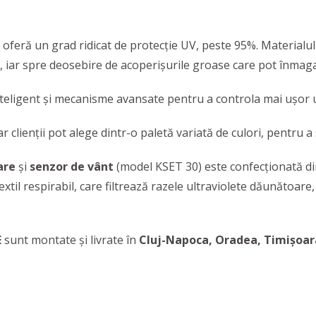
oferă un grad ridicat de protecție UV, peste 95%. Materialul 
 iar spre deosebire de acoperișurile groase care pot înmagazi
nteligent și mecanisme avansate pentru a controla mai ușor um
clienții pot alege dintr-o paletă variată de culori, pentru a s
zare
și
senzor de vânt
(model KSET 30) este confecționată din 
extil respirabil, care filtrează razele ultraviolete dăunătoare
E
sunt montate și livrate în
Cluj-Napoca, Oradea, Timișoara