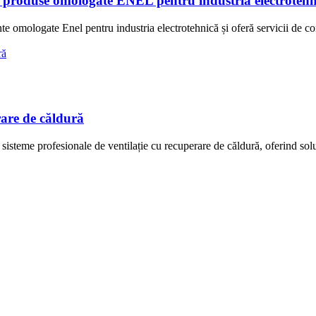
roduse omologate ENEL pentru industria electrotehn
logate Enel pentru industria electrotehnică și oferă servicii de cons
rare de căldură
isteme profesionale de ventilație cu recuperare de căldură, oferind soluți