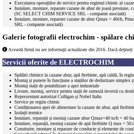
Executarea operațiilor de service pentru regimul chimic al cazane
Instalare, montare, reparare cazane de abur de joasă presiun
(SC SELECT CHIM SERVICE SRL - companie asociată)
Instalare, montare, reparare cazane de abur Qmax = 40t/h,
SRL - companie asociată)
Galerie fotografii electrochim - spălare ch
Această firmă nu are informaţii actualizate din 2016. Dacă dețineți
Servicii oferite de ELECTROCHIM
Spălări chimice la cazane abur, apă fierbinte, apă caldă, în regim
Montaj și punere în funcțiune a stațiilor de dedurizare simplex ș
Montaj stații de potabilizare a apei industriale
Livrare, montaj, service pentru stații de osmoză inversă cu destin
Reprezentant autorizat Culligan și Nobel Italia
Service pe regim chimic
Condiționarea apei de alimentare la cazane de abur, apă fierbinte
Izolații termice
Instalare, reparații și montaj cazane abur Qmax=40 to/h = 40 
Instalare, reparații, montaj cazane de apă fierbinte Q max = 
Construire, montare și reparare de conducte și elemente de cond