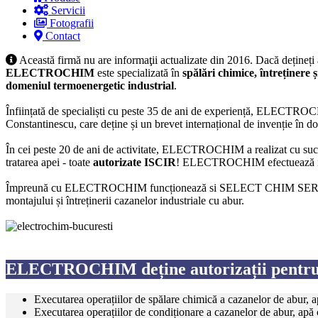
Servicii
Fotografii
Contact
Această firmă nu are informaţii actualizate din 2016. Dacă dețineți
ELECTROCHIM
este specializată în
spălări chimice, întreținere 
domeniul termoenergetic industrial
.
Înființată de specialiști cu peste 35 de ani de experiență, ELECTROCH
Constantinescu, care deține și un brevet internațional de invenție în d
În cei peste 20 de ani de activitate, ELECTROCHIM a realizat cu succes
tratarea apei - toate
autorizate ISCIR
! ELECTROCHIM efectuează interv
Împreună cu ELECTROCHIM funcționează si SELECT CHIM SERVICE, s
montajului și întreținerii cazanelor industriale cu abur.
ELECTROCHIM deține autorizații pentru
Executarea operațiilor de spălare chimică a cazanelor de abur, ap
Executarea operațiilor de condiționare a cazanelor de abur, apă c