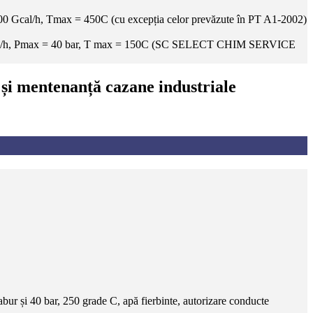
000 Gcal/h, Tmax = 450C (cu excepția celor prevăzute în PT A1-2002)
0 Gcal/h, Pmax = 40 bar, T max = 150C (SC SELECT CHIM SERVICE
j și mentenanță cazane industriale
bur și 40 bar, 250 grade C, apă fierbinte, autorizare conducte