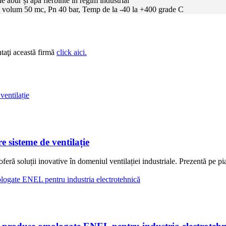
 abur și apă fierbinte în regim industrial
e - volum 50 mc, Pn 40 bar, Temp de la -40 la +400 grade C
taţi această firmă
click aici.
 sisteme de ventilație
ră soluții inovative în domeniul ventilației industriale. Prezentă pe