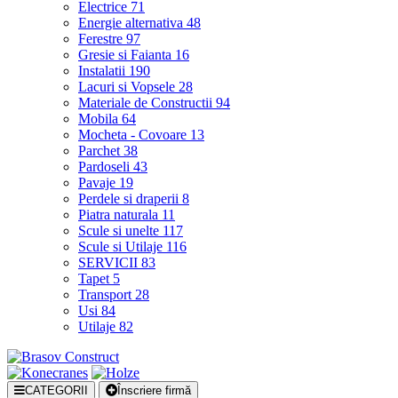
Electrice
71
Energie alternativa
48
Ferestre
97
Gresie si Faianta
16
Instalatii
190
Lacuri si Vopsele
28
Materiale de Constructii
94
Mobila
64
Mocheta - Covoare
13
Parchet
38
Pardoseli
43
Pavaje
19
Perdele si draperii
8
Piatra naturala
11
Scule si unelte
117
Scule si Utilaje
116
SERVICII
83
Tapet
5
Transport
28
Usi
84
Utilaje
82
CATEGORII
Înscriere firmă