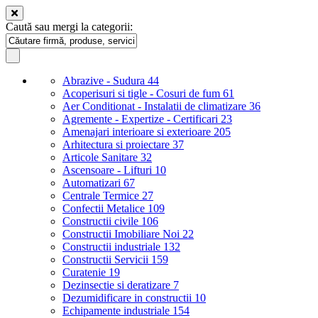
Caută sau mergi la categorii:
Abrazive - Sudura
44
Acoperisuri si tigle - Cosuri de fum
61
Aer Conditionat - Instalatii de climatizare
36
Agremente - Expertize - Certificari
23
Amenajari interioare si exterioare
205
Arhitectura si proiectare
37
Articole Sanitare
32
Ascensoare - Lifturi
10
Automatizari
67
Centrale Termice
27
Confectii Metalice
109
Constructii civile
106
Constructii Imobiliare Noi
22
Constructii industriale
132
Constructii Servicii
159
Curatenie
19
Dezinsectie si deratizare
7
Dezumidificare in constructii
10
Echipamente industriale
154