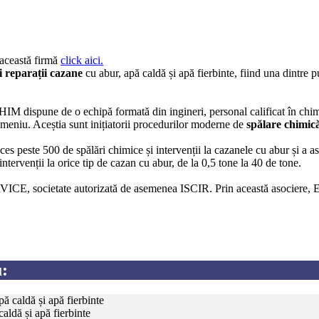
 această firmă
click aici.
și reparații cazane
cu abur, apă caldă și apă fierbinte, fiind una dintre 
IM dispune de o echipă formată din ingineri, personal calificat în chim
omeniu. Aceștia sunt inițiatorii procedurilor moderne de
spălare chimic
 peste 500 de spălări chimice și intervenții la cazanele cu abur și a as
enții la orice tip de cazan cu abur, de la 0,5 tone la 40 de tone.
ocietate autorizată de asemenea ISCIR. Prin această asociere, E
:
ă caldă și apă fierbinte
aldă și apă fierbinte