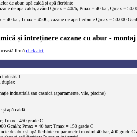
lor de abur, apă caldă și apă fierbinte
e, cazane de apă caldă, având Qmax = 40t/h, Pmax = 40 bar, Qmax = 50.
 Pmax = 40 bar, Tmax = 450C; cazane de apă fierbinte Qmax = 50.00
imică și întreținere cazane cu abur - monta
 această firmă
click aici.
 industrial
i duplex
ație industrială sau casnică (apartamente, vile, piscine)
 și apă caldă.
bar; Tmax= 450 grade C
50.000 Gcal/h; Pmax = 40 bar; Tmax = 150 grade C
ucte de abur și apă fierbinte cu parametrii maximi 40 bar, 400 grade C a