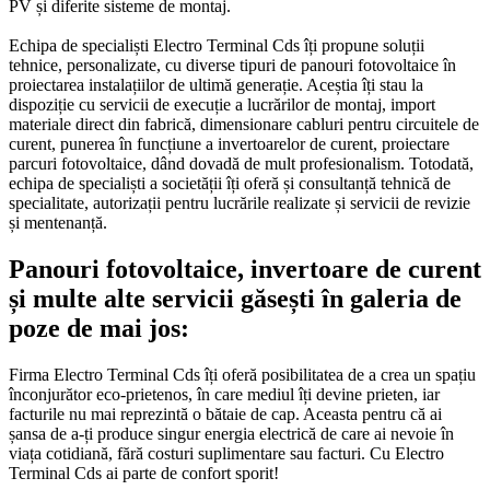
PV și diferite sisteme de montaj.
Echipa de specialiști Electro Terminal Cds îți propune soluții
tehnice, personalizate, cu diverse tipuri de panouri fotovoltaice în
proiectarea instalațiilor de ultimă generație. Aceștia îți stau la
dispoziție cu servicii de execuție a lucrărilor de montaj, import
materiale direct din fabrică, dimensionare cabluri pentru circuitele de
curent, punerea în funcțiune a invertoarelor de curent, proiectare
parcuri fotovoltaice, dând dovadă de mult profesionalism. Totodată,
echipa de specialiști a societății îți oferă și consultanță tehnică de
specialitate, autorizații pentru lucrările realizate și servicii de revizie
și mentenanță.
Panouri fotovoltaice, invertoare de curent
și multe alte servicii găsești în galeria de
poze de mai jos:
Firma Electro Terminal Cds îți oferă posibilitatea de a crea un spațiu
înconjurător eco-prietenos, în care mediul îți devine prieten, iar
facturile nu mai reprezintă o bătaie de cap. Aceasta pentru că ai
șansa de a-ți produce singur energia electrică de care ai nevoie în
viața cotidiană, fără costuri suplimentare sau facturi. Cu Electro
Terminal Cds ai parte de confort sporit!