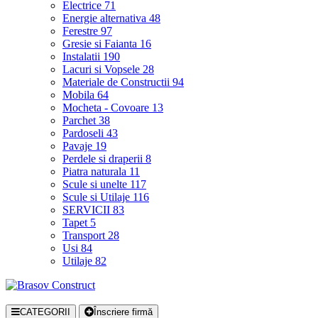
Electrice
71
Energie alternativa
48
Ferestre
97
Gresie si Faianta
16
Instalatii
190
Lacuri si Vopsele
28
Materiale de Constructii
94
Mobila
64
Mocheta - Covoare
13
Parchet
38
Pardoseli
43
Pavaje
19
Perdele si draperii
8
Piatra naturala
11
Scule si unelte
117
Scule si Utilaje
116
SERVICII
83
Tapet
5
Transport
28
Usi
84
Utilaje
82
CATEGORII
Înscriere firmă