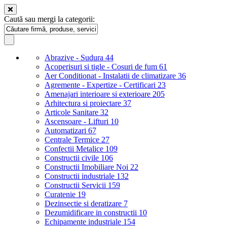
Caută sau mergi la categorii:
Abrazive - Sudura
44
Acoperisuri si tigle - Cosuri de fum
61
Aer Conditionat - Instalatii de climatizare
36
Agremente - Expertize - Certificari
23
Amenajari interioare si exterioare
205
Arhitectura si proiectare
37
Articole Sanitare
32
Ascensoare - Lifturi
10
Automatizari
67
Centrale Termice
27
Confectii Metalice
109
Constructii civile
106
Constructii Imobiliare Noi
22
Constructii industriale
132
Constructii Servicii
159
Curatenie
19
Dezinsectie si deratizare
7
Dezumidificare in constructii
10
Echipamente industriale
154