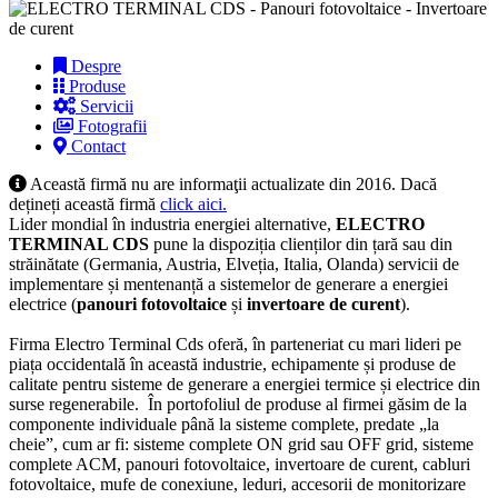
Despre
Produse
Servicii
Fotografii
Contact
Această firmă nu are informaţii actualizate din 2016. Dacă
dețineți această firmă
click aici.
Lider mondial în industria energiei alternative,
ELECTRO
TERMINAL CDS
pune la dispoziția clienților din țară sau din
străinătate (Germania, Austria, Elveția, Italia, Olanda) servicii de
implementare și mentenanță a sistemelor de generare a energiei
electrice (
panouri fotovoltaice
și
invertoare de curent
).
Firma Electro Terminal Cds oferă, în parteneriat cu mari lideri pe
piața occidentală în această industrie, echipamente și produse de
calitate pentru sisteme de generare a energiei termice și electrice din
surse regenerabile. În portofoliul de produse al firmei găsim de la
componente individuale până la sisteme complete, predate „la
cheie”, cum ar fi: sisteme complete ON grid sau OFF grid, sisteme
complete ACM, panouri fotovoltaice, invertoare de curent, cabluri
fotovoltaice, mufe de conexiune, leduri, accesorii de monitorizare