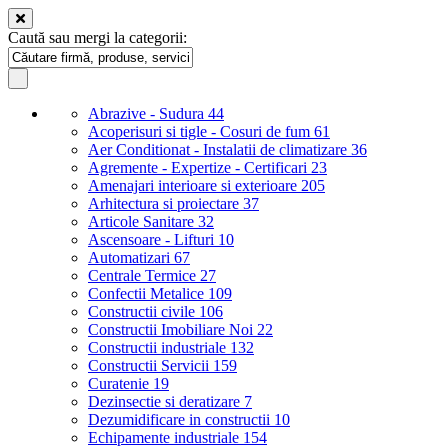
Caută sau mergi la categorii:
Abrazive - Sudura
44
Acoperisuri si tigle - Cosuri de fum
61
Aer Conditionat - Instalatii de climatizare
36
Agremente - Expertize - Certificari
23
Amenajari interioare si exterioare
205
Arhitectura si proiectare
37
Articole Sanitare
32
Ascensoare - Lifturi
10
Automatizari
67
Centrale Termice
27
Confectii Metalice
109
Constructii civile
106
Constructii Imobiliare Noi
22
Constructii industriale
132
Constructii Servicii
159
Curatenie
19
Dezinsectie si deratizare
7
Dezumidificare in constructii
10
Echipamente industriale
154