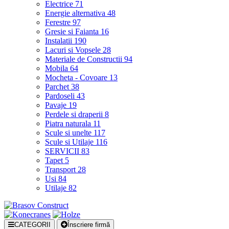
Electrice
71
Energie alternativa
48
Ferestre
97
Gresie si Faianta
16
Instalatii
190
Lacuri si Vopsele
28
Materiale de Constructii
94
Mobila
64
Mocheta - Covoare
13
Parchet
38
Pardoseli
43
Pavaje
19
Perdele si draperii
8
Piatra naturala
11
Scule si unelte
117
Scule si Utilaje
116
SERVICII
83
Tapet
5
Transport
28
Usi
84
Utilaje
82
CATEGORII
Înscriere firmă