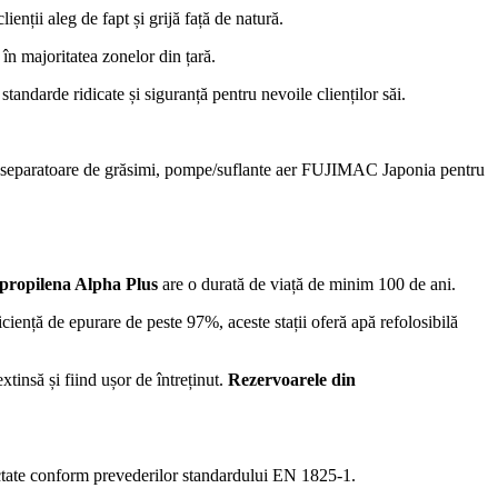
 clienții aleg de fapt și grijă față de natură.
li în majoritatea zonelor din țară.
 standarde ridicate și siguranță pentru nevoile clienților săi.
nă, separatoare de grăsimi, pompe/suflante aer FUJIMAC Japonia pentru
ipropilena Alpha Plus
are o durată de viață de minim 100 de ani.
ciență de epurare de peste 97%, aceste stații oferă apă refolosibilă
tinsă și fiind ușor de întreținut.
Rezervoarele din
tate conform prevederilor standardului EN 1825-1.