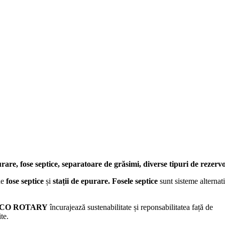
urare,
fose septice, separatoare de grăsimi, diverse tipuri de rezerv
de
fose septice
și
stații de epurare.
Fosele septice
sunt sisteme alterna
CO ROTARY
încurajează sustenabilitate și reponsabilitatea față de
ite.