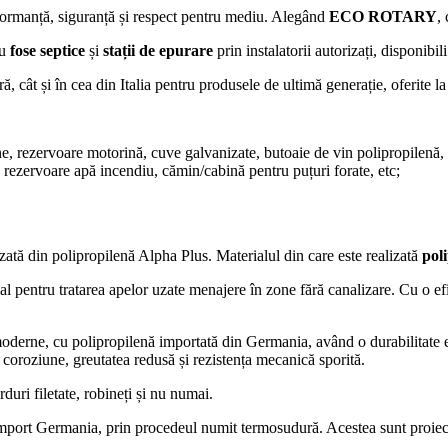
formanță, siguranță și respect pentru mediu. Alegând
ECO ROTARY
,
ru
fose septice
și
stații de epurare
prin instalatorii autorizați, disponibi
ă, cât și în cea din Italia pentru produsele de ultimă generație, oferite la
rane, rezervoare motorină, cuve galvanizate, butoaie de vin polipropile
, rezervoare apă incendiu, cămin/cabină pentru puțuri forate, etc;
lizată din polipropilenă Alpha Plus. Materialul din care este realizată
pol
l pentru tratarea apelor uzate menajere în zone fără canalizare. Cu o efi
moderne, cu polipropilenă importată din Germania, având o durabilitate ex
 coroziune, greutatea redusă și rezistența mecanică sporită.
rduri filetate, robineți și nu numai.
mport Germania, prin procedeul numit termosudură. Acestea sunt proiec