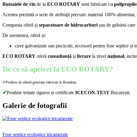
Butoaiele de vin
de la
ECO ROTARY
sunt fabricate cu
polipropil
Acestea prezintă o serie de atribuţii precum: material 100% alimentar, e
Compania oferă și
separatoare de hidrocarburi
sau de grăsimi care s
De asemenea, oferă și:
cuve galvanizate sau piscicole, accesorii pentru fose septice și m
ECO ROTARY
oferă
consultanță
și
livrare
la nivel
național
, incl
De ce să apelezi la ECO ROTARY?
✔
Produse de ultimă generație fabricate în România;
✔
Produse testate riguros și certificate
ICECON-TEST
București;
Galerie de fotografii
Fose septice ecologice tricamerale