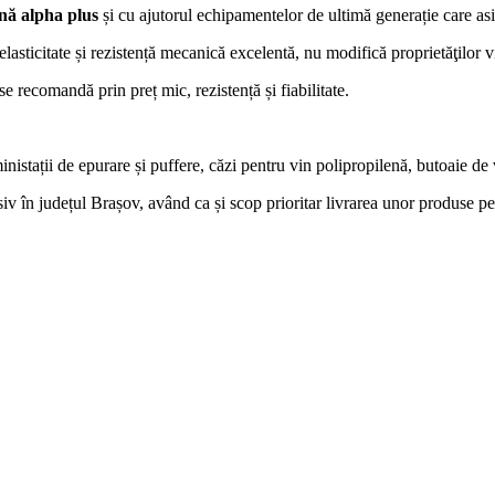
enă alpha plus
și cu ajutorul echipamentelor de ultimă generație care as
lasticitate și rezistență mecanică excelentă, nu modifică proprietăţilor v
e recomandă prin preț mic, rezistență și fiabilitate.
inistații de epurare și puffere, căzi pentru vin polipropilenă, butoaie de v
usiv în județul Brașov, având ca și scop prioritar livrarea unor produse p