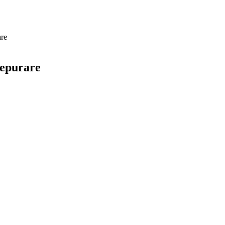
are
 epurare