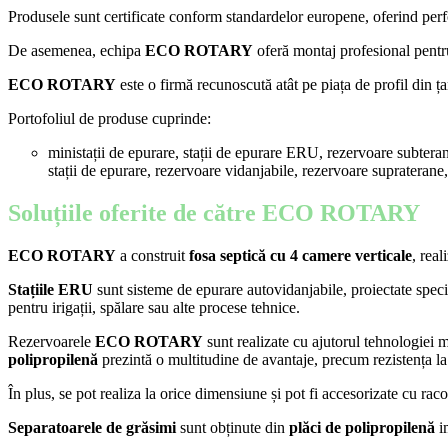
Produsele sunt certificate conform standardelor europene, oferind per
De asemenea, echipa
ECO ROTARY
oferă montaj profesional pent
ECO ROTARY
este o firmă recunoscută atât pe piața de profil din țar
Portofoliul de produse cuprinde:
ministații de epurare, stații de epurare ERU, rezervoare subte
stații de epurare, rezervoare vidanjabile, rezervoare supraterane
Soluțiile oferite de către ECO ROTARY
ECO ROTARY
a construit
fosa septică cu 4 camere verticale
, rea
Stațiile ERU
sunt sisteme de epurare autovidanjabile, proiectate specia
pentru irigații, spălare sau alte procese tehnice.
Rezervoarele
ECO ROTARY
sunt realizate cu ajutorul tehnologiei 
polipropilenă
prezintă o multitudine de avantaje, precum rezistența la
În plus, se pot realiza la orice dimensiune și pot fi accesorizate cu raco
Separatoarele de grăsimi
sunt obținute din
plăci de polipropilenă
i