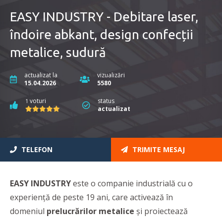
EASY INDUSTRY - Debitare laser,
îndoire abkant, design confecții
metalice, sudură
actualizat la
vizualizări
15.04.2026
5580
voturi
status
1
actualizat
TELEFON
TRIMITE MESAJ
EASY INDUSTRY
este o companie industrială cu o
experienţă de peste 19 ani, care activează în
domeniul
prelucrărilor metalice
și proiectează