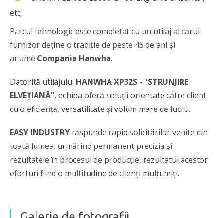
etc;
Parcul tehnologic este completat cu un utilaj al cărui
furnizor deține o tradiție de peste 45 de ani și
anume
Compania Hanwha
.
Datorită utilajului
HANWHA XP32S - "STRUNJIRE
ELVEȚIANĂ"
, echipa oferă soluții orientate către client
cu o eficiență, versatilitate și volum mare de lucru.
EASY INDUSTRY
răspunde rapid solicitărilor venite din
toată lumea, urmărind permanent precizia și
rezultatele în procesul de producție, rezultatul acestor
eforturi fiind o multitudine de clienţi mulţumiţi.
Galerie de fotografii