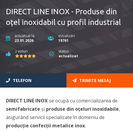
DIRECT LINE INOX - Produse din
oțel inoxidabil cu profil industrial
actualizat la
vizualizări
23.01.2026
19761
voturi
status
2
actualizat
TELEFON
TRIMITE MESAJ
DIRECT LINE INOX
se ocupă cu comercializarea de
semifabricate
şi
produse din oţeluri inoxidabile
,
asigurând
servicii specializate în domeniu de
producţie confecţii metalice inox
.