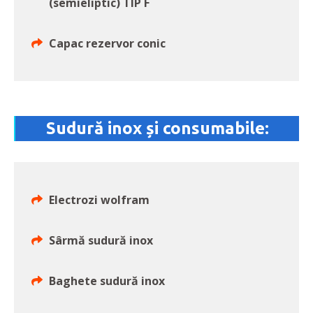
(semieliptic) TIP F
Capac rezervor conic
Sudură inox și consumabile:
Electrozi wolfram
Sârmă sudură inox
Baghete sudură inox