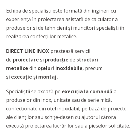
Echipa de specialiști este formată din ingineri cu
experiență în proiectarea asistată de calculator a
produselor și de tehnicieni și muncitori specialiști în
realizarea confecțiilor metalice.
DIRECT LINE INOX
prestează servicii
de
proiectare
și
producție
de
structuri
metalice
din
oțeluri inoxidabile
, precum
și
execuţie
şi
montaj.
Specialiștii se axează pe
execuția la comandă
a
produselor din inox, unicate sau de serie mică,
confecționate din oțel inoxidabil, pe bază de proiecte
ale clienților sau schițe-desen cu ajutorul cărora
execută proiectarea lucrărilor sau a pieselor solicitate.