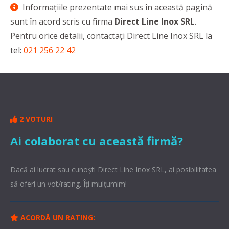
Informaţiile prezentate mai sus în această pagină
sunt în acord scris cu firma
Direct Line Inox SRL
.
Pentru orice detalii, contactaţi Direct Line Inox SRL la
tel:
021 256 22 42
2 VOTURI
Ai colaborat cu această firmă?
Dacă ai lucrat sau cunoşti Direct Line Inox SRL, ai posibilitatea
să oferi un vot/rating. Îți mulțumim!
ACORDĂ UN RATING: