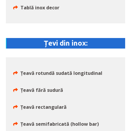
Tablă inox decor
Țevi din inox:
Ţeavă rotundă sudată longitudinal
Ţeavă fără sudură
Ţeavă rectangulară
Ţeavă semifabricată (hollow bar)