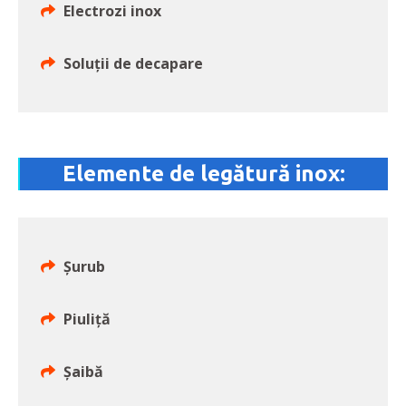
Electrozi inox
Soluţii de decapare
Elemente de legătură inox:
Şurub
Piuliţă
Şaibă