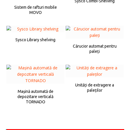
Sysco Combi-Shelving
Sistem de rafturi mobile
MOVO
Sysco Library shelving
Cărucior automat pentru
paleți
Unități de extragere a
paleților
Mașină automată de
depozitare verticală
TORNADO