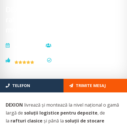
DEXION - Sisteme de depozitare,
rafturi pentru paleți, rafturi
metalice
actualizat la
vizualizări
26.09.2025
16307
voturi
status
2
actualizat
TELEFON
TRIMITE MESAJ
DEXION
livrează și montează la nivel național o gamă
largă de
soluții logistice pentru depozite
, de
la
rafturi clasice
și până la
soluții de stocare