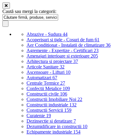
Caută sau mergi la categorii:
Abrazive - Sudura
44
Acoperisuri si tigle - Cosuri de fum
61
Aer Conditionat - Instalatii de climatizare
36
Agremente - Expertize - Certificari
23
Amenajari interioare si exterioare
205
Arhitectura si proiectare
37
Articole Sanitare
32
Ascensoare - Lifturi
10
Automatizari
67
Centrale Termice
27
Confectii Metalice
109
Constructii civile
106
Constructii Imobiliare Noi
22
Constructii industriale
132
Constructii Servicii
159
Curatenie
19
Dezinsectie si deratizare
7
Dezumidificare in constructii
10
Echipamente industriale
154