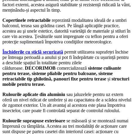
factori externi, acestea asigură stabilitate și rezistență ridicată la vânt,
menținându-și aspectul în timp.
Copertinele retractabile
reprezintă modalitatea ideală de a umbri
balconul, terasa sau grădina casei. Pe lângă aplicaţiile practice,
acestea au şi unele estetice, datorită varietăţii de materiale şi stiluri în
care vin acestea. Ţesăturile sunt impregnate cu teflon pentru a oferi
protecţie suplimentară împotriva condiţiilor meteorologice.
Închiderile cu sticlă securizată
permit utilizarea suprafeței închise
pe întreaga perioadă a anului și pot fi îndepărtate cu ușurință pentru
a deschide spațiul în totalitate pentru zilele
călduroase.
DECORIMOB
comercializează
sisteme culisante
pentru terase, sisteme pliabile pentru balcoane, sisteme
retractabile tip ghilotină, panouri fixe pentru terase
și
structuri
mobile pentru terase.
Rulourile aplicate din aluminiu
sau jaluzelele pentru uz extern
oferă un nivel ridicat de umbrire și au capacitatea de a scădea nivelul
de zgomot exterior. Un alt avantaj al acestora este plasa împotriva
insectelor, care poate fi controlată separat de controlul ruloului.
Rulourile suprapuse exterioare
se măsoară și se montează numai
împreună cu tâmplăria. Acestea au trei modalități de acționare care
sunt dispuse pe partea casetei din interiorul casei: acționare cu