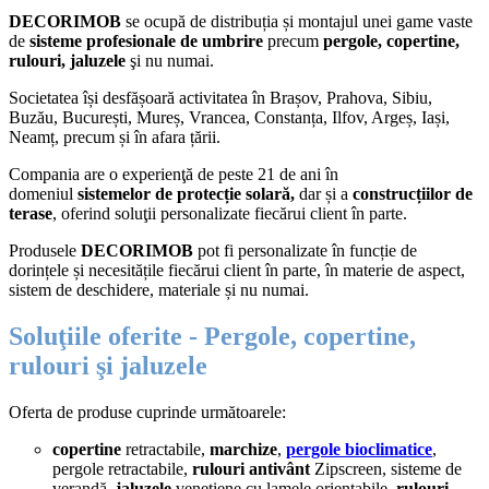
DECORIMOB
se ocupă de distribuția și montajul unei game vaste
de
sisteme profesionale de umbrire
precum
pergole, copertine,
rulouri, jaluzele
şi nu numai.
Societatea își desfășoară activitatea în Brașov, Prahova, Sibiu,
Buzău, București, Mureș, Vrancea, Constanța, Ilfov, Argeș, Iași,
Neamț, precum și în afara țării.
Compania are o experienţă de peste 21 de ani în
domeniul
sistemelor de protecție solară,
dar și a
construcțiilor de
terase
, oferind soluţii personalizate fiecărui client în parte.
Produsele
DECORIMOB
pot fi personalizate în funcție de
dorințele și necesitățile fiecărui client în parte, în materie de aspect,
sistem de deschidere, materiale și nu numai.
Soluţiile oferite - Pergole, copertine,
rulouri şi jaluzele
Oferta de produse cuprinde următoarele:
copertine
retractabile,
marchize
,
pergole
bioclimatice
,
pergole retractabile,
rulouri
antivânt
Zipscreen, sisteme de
verandă,
jaluzele
venețiene cu lamele orientabile,
rulouri