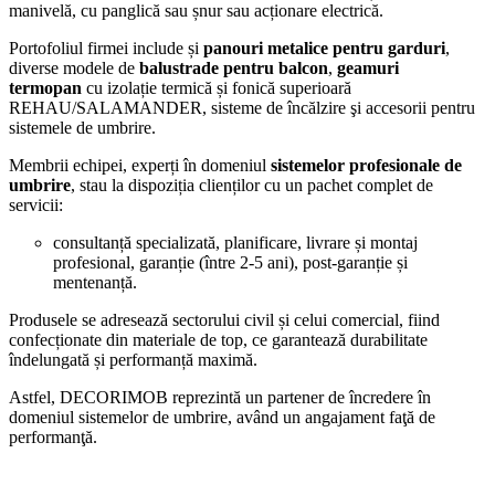
manivelă, cu panglică sau șnur sau acționare electrică.
Portofoliul firmei include și
panouri metalice pentru garduri
,
diverse modele de
balustrade pentru balcon
,
geamuri
termopan
cu izolație termică și fonică superioară
REHAU/SALAMANDER, sisteme de încălzire şi accesorii pentru
sistemele de umbrire.
Membrii echipei, experți în domeniul
sistemelor profesionale de
umbrire
, stau la dispoziția clienților cu un pachet complet de
servicii:
consultanță specializată, planificare, livrare și montaj
profesional, garanție (între 2-5 ani), post-garanție și
mentenanță.
Produsele se adresează sectorului civil și celui comercial, fiind
confecționate din materiale de top, ce garantează durabilitate
îndelungată și performanță maximă.
Astfel, DECORIMOB reprezintă un partener de încredere în
domeniul sistemelor de umbrire, având un angajament faţă de
performanţă.