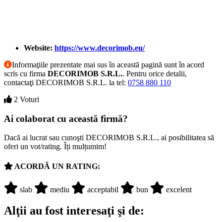
Website:
https://www.decorimob.eu/
Informaţiile prezentate mai sus în această pagină sunt în acord
scris cu firma
DECORIMOB S.R.L.
. Pentru orice detalii,
contactaţi DECORIMOB S.R.L. la tel:
0758 880 110
2 Voturi
Ai colaborat cu această firmă?
Dacă ai lucrat sau cunoşti DECORIMOB S.R.L., ai posibilitatea să
oferi un vot/rating. Îți mulțumim!
ACORDĂ UN RATING:
slab
mediu
acceptabil
bun
excelent
Alţii au fost interesaţi şi de: