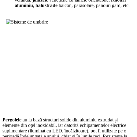
aluminiu
,
balustrade
balcon, parasolare, panouri gard, etc.
Pergolele
au la bază structuri solide din aluminiu extrudat și
elemente din oțel inoxidabil, iar datorită echipamentelor electrice
suplimentare (iluminat cu LED, încălzitoare), pot fi utilizate pe o
perioadă îndelungată a anului, chiar şi în lunile reci. Rezistente la