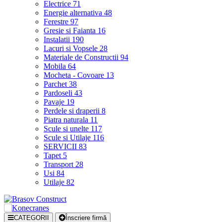
Electrice
71
Energie alternativa
48
Ferestre
97
Gresie si Faianta
16
Instalatii
190
Lacuri si Vopsele
28
Materiale de Constructii
94
Mobila
64
Mocheta - Covoare
13
Parchet
38
Pardoseli
43
Pavaje
19
Perdele si draperii
8
Piatra naturala
11
Scule si unelte
117
Scule si Utilaje
116
SERVICII
83
Tapet
5
Transport
28
Usi
84
Utilaje
82
CATEGORII
Înscriere firmă