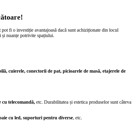
cătoare!
t
pot fi o investiție avantajoasă dacă sunt achiziționate din locul
 și nuanțe potrivite spațiului.
ă, cuierele, conectorii de pat, picioarele de masă, etajerele de
tre cu telecomandă,
etc. Durabilitatea și estetica produselor sunt câteva
 baie cu led, suporturi pentru diverse
, etc.