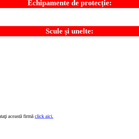
Echipamente de protecție:
Scule și unelte:
taţi această firmă
click aici.