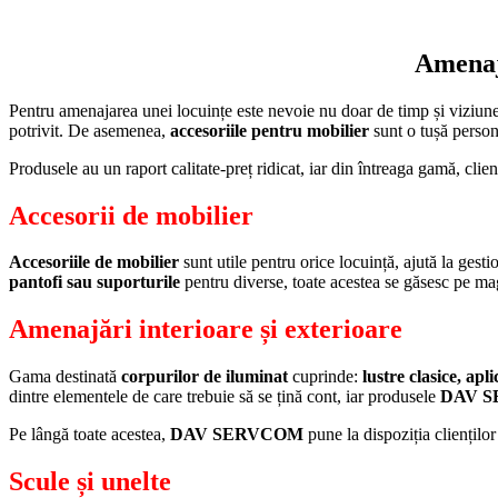
Amenajă
Pentru amenajarea unei locuințe este nevoie nu doar de timp și viziune,
potrivit. De asemenea,
accesoriile pentru mobilier
sunt o tușă persona
Produsele au un raport calitate-preț ridicat, iar din întreaga gamă, clienț
Accesorii de mobilier
Accesoriile de mobilier
sunt utile pentru orice locuință, ajută la gesti
pantofi sau suporturile
pentru diverse, toate acestea se găsesc pe ma
Amenajări interioare și exterioare
Gama destinată
corpurilor de iluminat
cuprinde:
lustre clasice, apl
dintre elementele de care trebuie să se țină cont, iar produsele
DAV 
Pe lângă toate acestea,
DAV SERVCOM
pune la dispoziția clienților
Scule și unelte