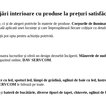
ri interioare cu produse la prețuri satisfă
 ci și de alegeri potrivite în materie de produse.
Corpurile de ilumina
lă aplicată unei locuințe și care împrospătează fiecare colțișor cu detalii
ii pot opta pentru achiziția potrivită.
onarea lucrurilor și oferă un design deosebit încăperii.
Mânerele de mobil
gazinul online,
DAV SERVCOM
.
ice cu led, spoturi led, lămpi de grădină, oglinzi de baie cu led, lus
SERVCOM
le bifează pe toate.
 și
baterii de bucătărie, diverse tipuri de tapet, chiuvete, oglinzi de