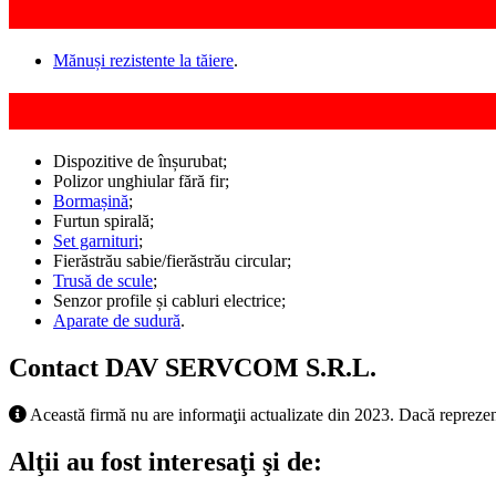
Mănuși rezistente la tăiere
.
Dispozitive de înșurubat;
Polizor unghiular fără fir;
Bormașină
;
Furtun spirală;
Set garnituri
;
Fierăstrău sabie/fierăstrău circular;
Trusă de scule
;
Senzor profile și cabluri electrice;
Aparate de sudură
.
Contact DAV SERVCOM S.R.L.
Această firmă nu are informaţii actualizate din 2023. Dacă reprezen
Alţii au fost interesaţi şi de: