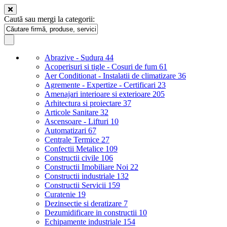
Caută sau mergi la categorii:
Abrazive - Sudura
44
Acoperisuri si tigle - Cosuri de fum
61
Aer Conditionat - Instalatii de climatizare
36
Agremente - Expertize - Certificari
23
Amenajari interioare si exterioare
205
Arhitectura si proiectare
37
Articole Sanitare
32
Ascensoare - Lifturi
10
Automatizari
67
Centrale Termice
27
Confectii Metalice
109
Constructii civile
106
Constructii Imobiliare Noi
22
Constructii industriale
132
Constructii Servicii
159
Curatenie
19
Dezinsectie si deratizare
7
Dezumidificare in constructii
10
Echipamente industriale
154