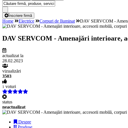
Înscriere firmă
Home
Electrice
Corpuri de Iluminat
DAV SERVCOM - Amenajări i
DAV SERVCOM - Amenajări interioare, acces
actualizat la
28.02.2023
vizualizări
3503
voturi
1
status
neactualizat
Despre
Produse