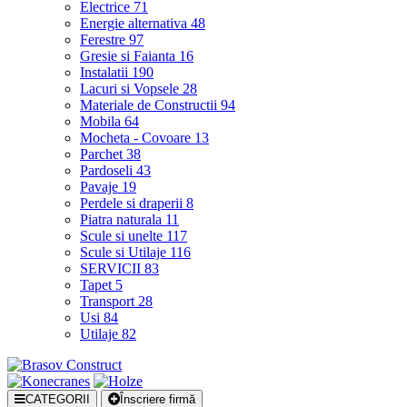
Electrice
71
Energie alternativa
48
Ferestre
97
Gresie si Faianta
16
Instalatii
190
Lacuri si Vopsele
28
Materiale de Constructii
94
Mobila
64
Mocheta - Covoare
13
Parchet
38
Pardoseli
43
Pavaje
19
Perdele si draperii
8
Piatra naturala
11
Scule si unelte
117
Scule si Utilaje
116
SERVICII
83
Tapet
5
Transport
28
Usi
84
Utilaje
82
CATEGORII
Înscriere firmă