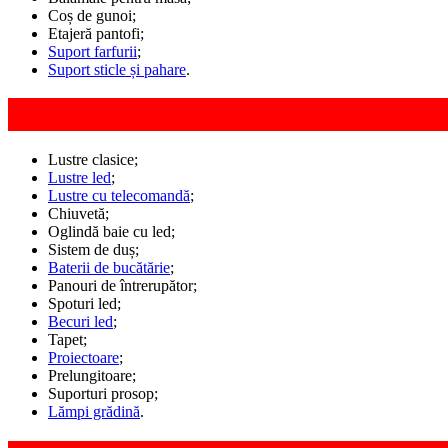
Coș de gunoi;
Etajeră pantofi;
Suport farfurii
;
Suport sticle și pahare
.
Lustre clasice;
Lustre led
;
Lustre cu telecomandă
;
Chiuvetă;
Oglindă baie cu led;
Sistem de duș;
Baterii de bucătărie
;
Panouri de întrerupător;
Spoturi led;
Becuri led
;
Tapet;
Proiectoare
;
Prelungitoare;
Suporturi prosop;
Lămpi grădină
.