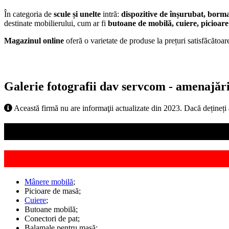
În categoria de
scule și unelte
intră:
dispozitive de înșurubat, bormaș
destinate mobilierului, cum ar fi
butoane de mobilă, cuiere, picioar
Magazinul online
oferă o varietate de produse la prețuri satisfăcătoare
Galerie fotografii dav servcom - amenajări 
Această firmă nu are informaţii actualizate din 2023. Dacă dețineți
Mânere mobilă
;
Picioare de masă;
Cuiere
;
Butoane mobilă;
Conectori de pat;
Balamale pentru masă;