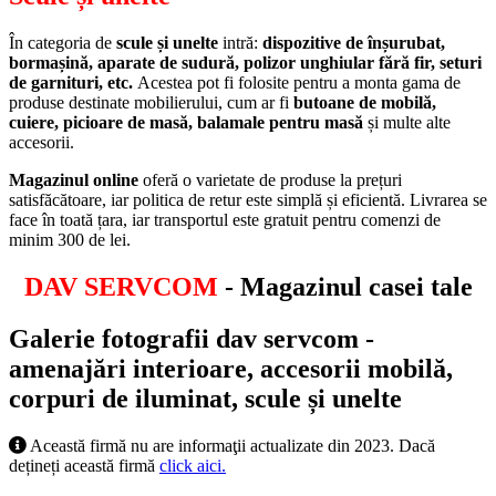
În categoria de
scule și unelte
intră:
dispozitive de înșurubat,
bormașină, aparate de sudură, polizor unghiular fără fir, seturi
de garnituri, etc.
Acestea pot fi folosite pentru a monta gama de
produse destinate mobilierului, cum ar fi
butoane de mobilă,
cuiere, picioare de masă, balamale pentru masă
și multe alte
accesorii.
Magazinul online
oferă o varietate de produse la prețuri
satisfăcătoare, iar politica de retur este simplă și eficientă. Livrarea se
face în toată țara, iar transportul este gratuit pentru comenzi de
minim 300 de lei.
DAV SERVCOM
- Magazinul casei tale
Galerie fotografii dav servcom -
amenajări interioare, accesorii mobilă,
corpuri de iluminat, scule și unelte
Această firmă nu are informaţii actualizate din 2023. Dacă
dețineți această firmă
click aici.