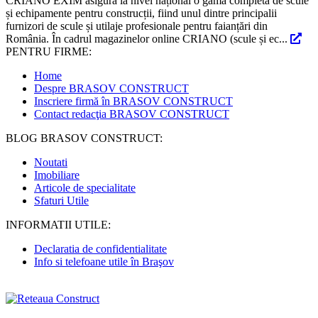
CRIANO EXIM asigură la nivel național o gamă completă de scule
și echipamente pentru construcții, fiind unul dintre principalii
furnizori de scule și utilaje profesionale pentru faianțări din
România. În cadrul magazinelor online CRIANO (scule și ec...
PENTRU FIRME:
Home
Despre BRASOV CONSTRUCT
Inscriere firmă în BRASOV CONSTRUCT
Contact redacţia BRASOV CONSTRUCT
BLOG BRASOV CONSTRUCT:
Noutati
Imobiliare
Articole de specialitate
Sfaturi Utile
INFORMATII UTILE:
Declaratia de confidentialitate
Info si telefoane utile în Braşov