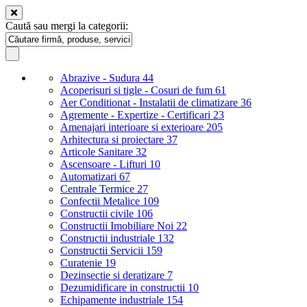
Caută sau mergi la categorii:
Abrazive - Sudura
44
Acoperisuri si tigle - Cosuri de fum
61
Aer Conditionat - Instalatii de climatizare
36
Agremente - Expertize - Certificari
23
Amenajari interioare si exterioare
205
Arhitectura si proiectare
37
Articole Sanitare
32
Ascensoare - Lifturi
10
Automatizari
67
Centrale Termice
27
Confectii Metalice
109
Constructii civile
106
Constructii Imobiliare Noi
22
Constructii industriale
132
Constructii Servicii
159
Curatenie
19
Dezinsectie si deratizare
7
Dezumidificare in constructii
10
Echipamente industriale
154