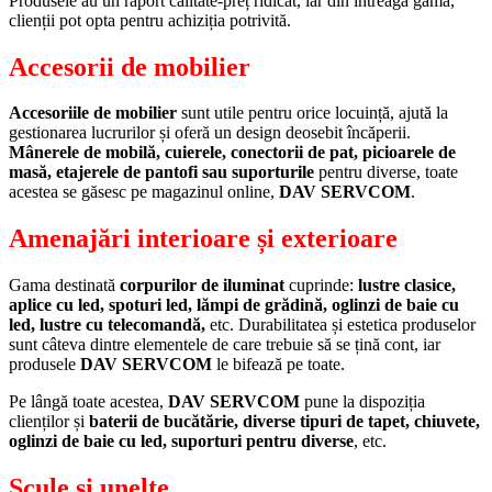
Produsele au un raport calitate-preț ridicat, iar din întreaga gamă,
clienții pot opta pentru achiziția potrivită.
Accesorii de mobilier
Accesoriile de mobilier
sunt utile pentru orice locuință, ajută la
gestionarea lucrurilor și oferă un design deosebit încăperii.
Mânerele de mobilă, cuierele, conectorii de pat, picioarele de
masă, etajerele de pantofi sau suporturile
pentru diverse, toate
acestea se găsesc pe magazinul online,
DAV SERVCOM
.
Amenajări interioare și exterioare
Gama destinată
corpurilor de iluminat
cuprinde:
lustre clasice,
aplice cu led, spoturi led, lămpi de grădină, oglinzi de baie cu
led, lustre cu telecomandă,
etc. Durabilitatea și estetica produselor
sunt câteva dintre elementele de care trebuie să se țină cont, iar
produsele
DAV SERVCOM
le bifează pe toate.
Pe lângă toate acestea,
DAV SERVCOM
pune la dispoziția
clienților și
baterii de bucătărie, diverse tipuri de tapet, chiuvete,
oglinzi de baie cu led, suporturi pentru diverse
, etc.
Scule și unelte