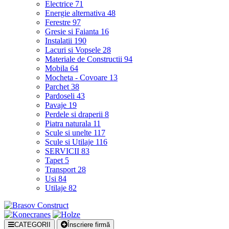
Electrice
71
Energie alternativa
48
Ferestre
97
Gresie si Faianta
16
Instalatii
190
Lacuri si Vopsele
28
Materiale de Constructii
94
Mobila
64
Mocheta - Covoare
13
Parchet
38
Pardoseli
43
Pavaje
19
Perdele si draperii
8
Piatra naturala
11
Scule si unelte
117
Scule si Utilaje
116
SERVICII
83
Tapet
5
Transport
28
Usi
84
Utilaje
82
CATEGORII
Înscriere firmă