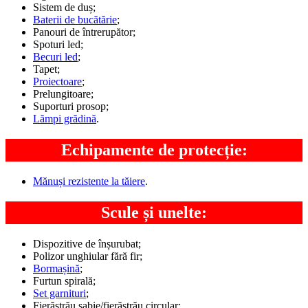
Sistem de duș;
Baterii de bucătărie
;
Panouri de întrerupător;
Spoturi led;
Becuri led
;
Tapet;
Proiectoare
;
Prelungitoare;
Suporturi prosop;
Lămpi grădină
.
Echipamente de protecție:
Mănuși rezistente la tăiere
.
Scule și unelte:
Dispozitive de înșurubat;
Polizor unghiular fără fir;
Bormașină
;
Furtun spirală;
Set garnituri
;
Fierăstrău sabie/fierăstrău circular;