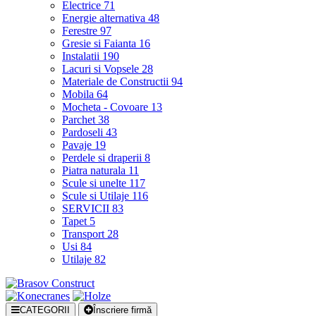
Electrice
71
Energie alternativa
48
Ferestre
97
Gresie si Faianta
16
Instalatii
190
Lacuri si Vopsele
28
Materiale de Constructii
94
Mobila
64
Mocheta - Covoare
13
Parchet
38
Pardoseli
43
Pavaje
19
Perdele si draperii
8
Piatra naturala
11
Scule si unelte
117
Scule si Utilaje
116
SERVICII
83
Tapet
5
Transport
28
Usi
84
Utilaje
82
CATEGORII
Înscriere firmă