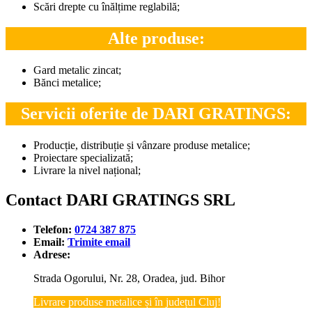
Scări drepte cu înălțime reglabilă;
Alte produse:
Gard metalic zincat;
Bănci metalice;
Servicii oferite de DARI GRATINGS:
Producție, distribuție și vânzare produse metalice;
Proiectare specializată;
Livrare la nivel național;
Contact DARI GRATINGS SRL
Telefon:
0724 387 875
Email:
Trimite email
Adrese:
Strada Ogorului, Nr. 28, Oradea, jud. Bihor
Livrare produse metalice și în județul Cluj!