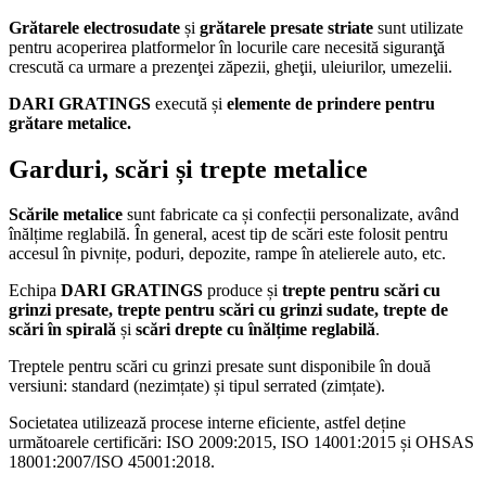
Grătarele electrosudate
și
grătarele presate striate
sunt utilizate
pentru acoperirea platformelor în locurile care necesită siguranţă
crescută ca urmare a prezenţei zăpezii, gheţii, uleiurilor, umezelii.
DARI GRATINGS
execută și
elemente de prindere pentru
grătare metalice.
Garduri, scări și trepte metalice
Scările metalice
sunt fabricate ca și confecții personalizate, având
înălțime reglabilă. În general, acest tip de scări este folosit pentru
accesul în pivnițe, poduri, depozite, rampe în atelierele auto, etc.
Echipa
DARI GRATINGS
produce și
trepte pentru scări cu
grinzi presate, trepte pentru scări cu grinzi sudate, trepte de
scări în spirală
și
scări drepte cu înălțime reglabilă
.
Treptele pentru scări cu grinzi presate sunt disponibile în două
versiuni: standard (nezimțate) și tipul serrated (zimțate).
Societatea utilizează procese interne eficiente, astfel deține
următoarele certificări: ISO 2009:2015, ISO 14001:2015 și OHSAS
18001:2007/ISO 45001:2018.