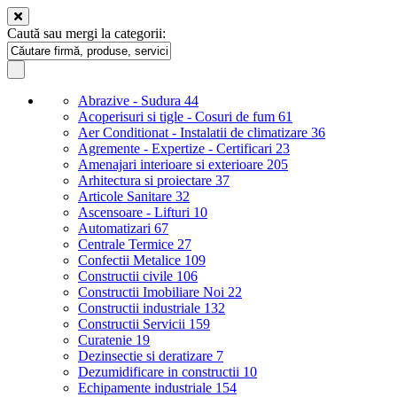
Caută sau mergi la categorii:
Abrazive - Sudura
44
Acoperisuri si tigle - Cosuri de fum
61
Aer Conditionat - Instalatii de climatizare
36
Agremente - Expertize - Certificari
23
Amenajari interioare si exterioare
205
Arhitectura si proiectare
37
Articole Sanitare
32
Ascensoare - Lifturi
10
Automatizari
67
Centrale Termice
27
Confectii Metalice
109
Constructii civile
106
Constructii Imobiliare Noi
22
Constructii industriale
132
Constructii Servicii
159
Curatenie
19
Dezinsectie si deratizare
7
Dezumidificare in constructii
10
Echipamente industriale
154