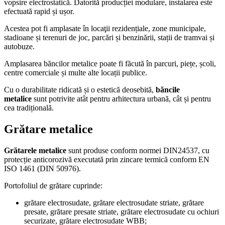
vopsire electrostatică. Datorită producției modulare, instalarea este
efectuată rapid și ușor.
Acestea pot fi amplasate în locaţii rezidențiale, zone municipale,
stadioane și terenuri de joc, parcări și benzinării, stații de tramvai și
autobuze.
Amplasarea băncilor metalice poate fi făcută în parcuri, piețe, școli,
centre comerciale și multe alte locații publice.
Cu o durabilitate ridicată și o estetică deosebită,
băncile
metalice
sunt potrivite atât pentru arhitectura urbană, cât și pentru
cea tradițională.
Grătare metalice
Grătarele metalice
sunt produse conform normei DIN24537, cu
protecție anticorozivă executată prin zincare termică conform EN
ISO 1461 (DIN 50976).
Portofoliul de grătare cuprinde:
grătare electrosudate, grătare electrosudate striate, grătare
presate, grătare presate striate, grătare electrosudate cu ochiuri
securizate, grătare electrosudate WBB;