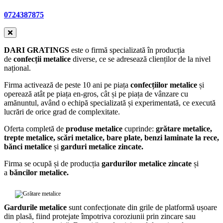
0724387875
DARI GRATINGS
este o firmă specializată în producția
de
confecții metalice
diverse, ce se adresează clienților de la nivel
național.
Firma activează de peste 10 ani pe piața
confecțiilor metalice
și
operează atât pe piața en-gros, cât și pe piața de vânzare cu
amănuntul, având o echipă specializată și experimentată, ce execută
lucrări de orice grad de complexitate.
Oferta completă de
produse metalice
cuprinde:
grătare metalice,
trepte metalice, scări metalice, bare plate, benzi laminate la rece,
bănci metalice
și
garduri metalice zincate.
Firma se ocupă și de producția
gardurilor metalice zincate
și
a
băncilor metalice.
Gardurile metalice
sunt confecționate din grile de platformă ușoare
din plasă, fiind protejate împotriva coroziunii prin zincare sau