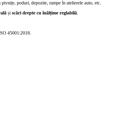
n pivnițe, poduri, depozite, rampe în atelierele auto, etc.
irală
și
scări drepte cu înălțime reglabilă
.
7/ISO 45001:2018.