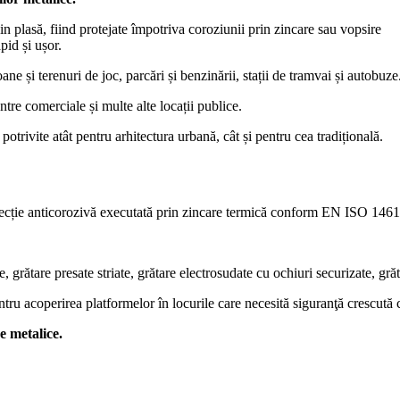
n plasă, fiind protejate împotriva coroziunii prin zincare sau vopsire
pid și ușor.
ne și terenuri de joc, parcări și benzinării, stații de tramvai și autobuze
ntre comerciale și multe alte locații publice.
potrivite atât pentru arhitectura urbană, cât și pentru cea tradițională.
cție anticorozivă executată prin zincare termică conform EN ISO 146
ate, grătare presate striate, grătare electrosudate cu ochiuri securizate, 
ntru acoperirea platformelor în locurile care necesită siguranţă crescută c
e metalice.