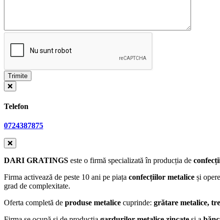
Telefon
0724387875
DARI GRATINGS
este o firmă specializată în producția de
confecți
Firma activează de peste 10 ani pe piața
confecțiilor metalice
și opere
grad de complexitate.
Oferta completă de
produse metalice
cuprinde:
grătare metalice, tre
Firma se ocupă și de producția
gardurilor metalice zincate
și a
bănci