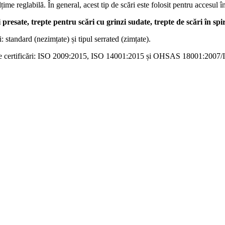
țime reglabilă. În general, acest tip de scări este folosit pentru accesul î
 presate, trepte pentru scări cu grinzi sudate, trepte de scări în sp
: standard (nezimțate) și tipul serrated (zimțate).
toarele certificări: ISO 2009:2015, ISO 14001:2015 și OHSAS 18001:200