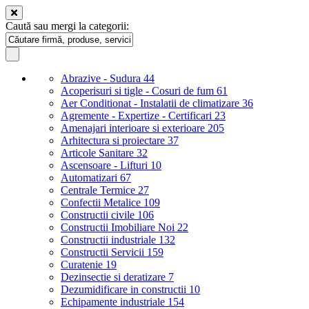
Caută sau mergi la categorii:
Abrazive - Sudura
44
Acoperisuri si tigle - Cosuri de fum
61
Aer Conditionat - Instalatii de climatizare
36
Agremente - Expertize - Certificari
23
Amenajari interioare si exterioare
205
Arhitectura si proiectare
37
Articole Sanitare
32
Ascensoare - Lifturi
10
Automatizari
67
Centrale Termice
27
Confectii Metalice
109
Constructii civile
106
Constructii Imobiliare Noi
22
Constructii industriale
132
Constructii Servicii
159
Curatenie
19
Dezinsectie si deratizare
7
Dezumidificare in constructii
10
Echipamente industriale
154