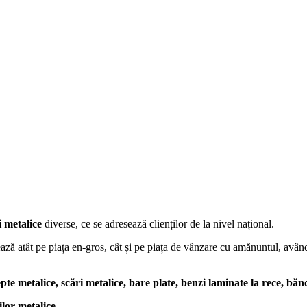
i metalice
diverse, ce se adresează clienților de la nivel național.
ază atât pe piața en-gros, cât și pe piața de vânzare cu amănuntul, având
pte metalice, scări metalice, bare plate, benzi laminate la rece, băn
lor metalice.