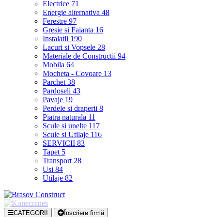
Electrice
71
Energie alternativa
48
Ferestre
97
Gresie si Faianta
16
Instalatii
190
Lacuri si Vopsele
28
Materiale de Constructii
94
Mobila
64
Mocheta - Covoare
13
Parchet
38
Pardoseli
43
Pavaje
19
Perdele si draperii
8
Piatra naturala
11
Scule si unelte
117
Scule si Utilaje
116
SERVICII
83
Tapet
5
Transport
28
Usi
84
Utilaje
82
CATEGORII
Înscriere firmă