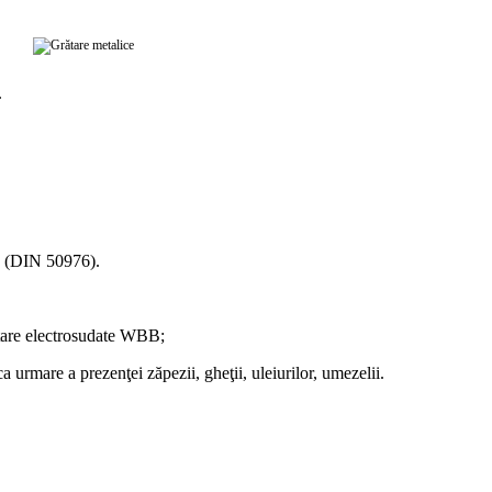
.
1 (DIN 50976).
grătare electrosudate WBB;
a urmare a prezenţei zăpezii, gheţii, uleiurilor, umezelii.