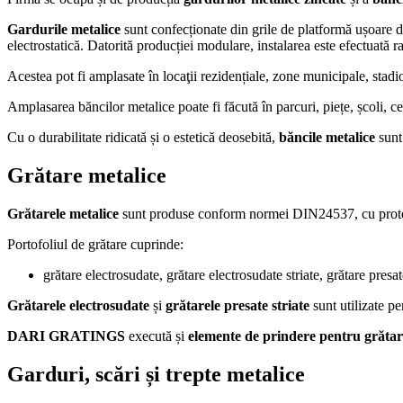
Gardurile metalice
sunt confecționate din grile de platformă ușoare di
electrostatică. Datorită producției modulare, instalarea este efectuată ra
Acestea pot fi amplasate în locaţii rezidențiale, zone municipale, stadioa
Amplasarea băncilor metalice poate fi făcută în parcuri, piețe, școli, ce
Cu o durabilitate ridicată și o estetică deosebită,
băncile metalice
sunt 
Grătare metalice
Grătarele metalice
sunt produse conform normei DIN24537, cu prote
Portofoliul de grătare cuprinde:
grătare electrosudate, grătare electrosudate striate, grătare pres
Grătarele electrosudate
și
grătarele presate striate
sunt utilizate pe
DARI GRATINGS
execută și
elemente de prindere pentru grătar
Garduri, scări și trepte metalice