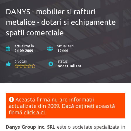
DANYS - mobilier si rafturi
metalice - dotari si echipamente
spatii comerciale
actualizat la
vizualizări
24.09.2009
12444
voturi
status
0
neactualizat
Această firmă nu are informaţii
actualizate din 2009. Dacă dețineți această
firmă
click aici.
Danys Group inc. SRL
este o societate specializata in