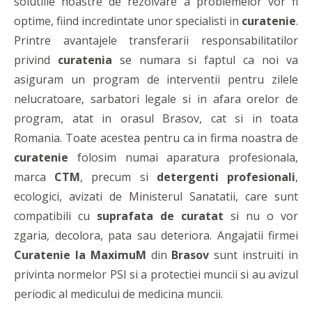
solutiile noastre de rezolvare a problemelor vor fi
optime, fiind incredintate unor specialisti in
curatenie
.
Printre avantajele transferarii responsabilitatilor
privind
curatenia
se numara si faptul ca noi va
asiguram un program de interventii pentru zilele
nelucratoare, sarbatori legale si in afara orelor de
program, atat in orasul Brasov, cat si in toata
Romania. Toate acestea pentru ca in firma noastra de
curatenie
folosim numai aparatura profesionala,
marca
CTM
, precum si
detergenti profesionali
,
ecologici, avizati de Ministerul Sanatatii, care sunt
compatibili cu
suprafata de curatat
si nu o vor
zgaria, decolora, pata sau deteriora. Angajatii firmei
Curatenie la MaximuM
din
Brasov
sunt instruiti in
privinta normelor PSI si a protectiei muncii si au avizul
periodic al medicului de medicina muncii.