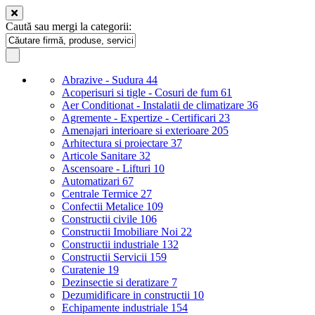
Caută sau mergi la categorii:
Abrazive - Sudura
44
Acoperisuri si tigle - Cosuri de fum
61
Aer Conditionat - Instalatii de climatizare
36
Agremente - Expertize - Certificari
23
Amenajari interioare si exterioare
205
Arhitectura si proiectare
37
Articole Sanitare
32
Ascensoare - Lifturi
10
Automatizari
67
Centrale Termice
27
Confectii Metalice
109
Constructii civile
106
Constructii Imobiliare Noi
22
Constructii industriale
132
Constructii Servicii
159
Curatenie
19
Dezinsectie si deratizare
7
Dezumidificare in constructii
10
Echipamente industriale
154