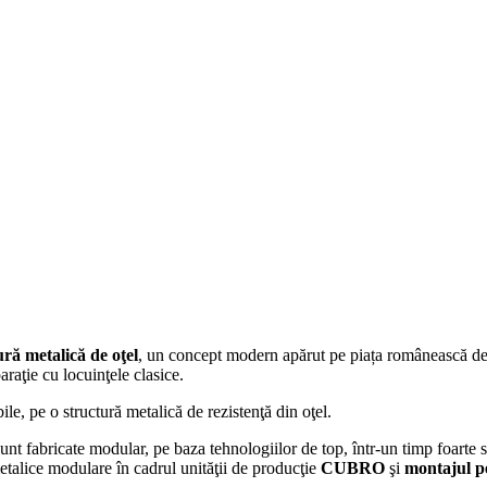
ră metalică de oţel
, un concept modern apărut pe piața românească de c
araţie cu locuinţele clasice.
le, pe o structură metalică de rezistenţă din oţel.
unt fabricate modular, pe baza tehnologiilor de top, într-un timp foarte s
etalice modulare în cadrul unităţii de producţie
CUBRO
şi
montajul pe