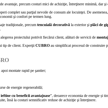
de avantaje, precum costuri mici de achiziţie, întreţinere minimă, dar şi 
coperi complet sau parţial nevoile de consum ale locuinţei. De asemene
 economii şi confort pe termen lung.
saje tradiţionale, precum
tencuială decorativă
la exterior şi
plăci de gi
.
alegerea proiectului potrivit fiecărui client, alături de servicii de
montaj
i tip de client. Experţii
CUBRO
au simplificat procesul de construire pr
BRO
i apoi montate rapid pe şantier;
surse de energie regenerabilă;
 ieftine cu beneficii avantajoase
”, deoarece economia de energie și timp
te, însă la costuri semnificativ reduse de achiziţie şi întreţinere.