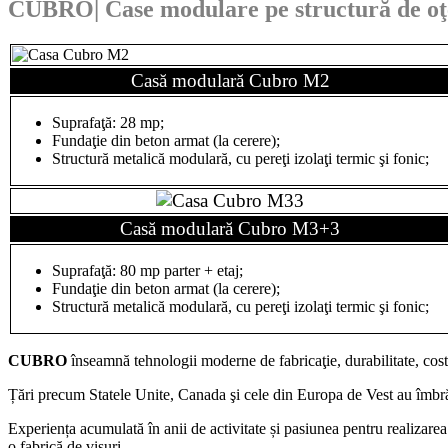
CUBRO|
Case modulare pe structură de oţe
Casă modulară Cubro M2
Suprafaţă: 28 mp;
Fundaţie din beton armat (la cerere);
Structură metalică modulară, cu pereţi izolaţi termic şi fonic;
Casă modulară
Cubro M3+3
Suprafaţă: 80 mp parter + etaj;
Fundaţie din beton armat (la cerere);
Structură metalică modulară, cu pereţi izolaţi termic şi fonic;
CUBRO
înseamnă tehnologii moderne de fabricaţie, durabilitate, costu
Țări precum Statele Unite, Canada şi cele din Europa de Vest au îmbr
Experiența acumulată în anii de activitate și pasiunea pentru realizare
o fabrică de visuri.