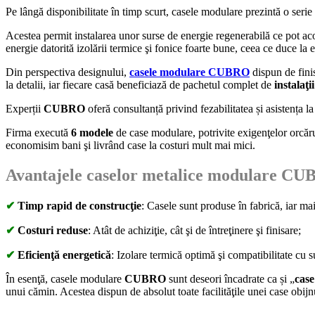
Pe lângă disponibilitate în timp scurt, casele modulare prezintă o serie 
Acestea permit instalarea unor surse de energie regenerabilă ce pot a
energie datorită izolării termice şi fonice foarte bune, ceea ce duce la
Din perspectiva designului,
casele modulare CUBRO
dispun de fini
la detalii, iar fiecare casă beneficiază de pachetul complet de
instalaţii
Experții
CUBRO
oferă consultanță privind fezabilitatea și asistența la 
Firma execută
6 modele
de case modulare, potrivite exigenţelor orcăru
economisim bani şi livrând case la costuri mult mai mici.
Avantajele caselor metalice modulare
CU
✔
Timp rapid de construcţie
: Casele sunt produse în fabrică, iar ma
✔
Costuri reduse
: Atât de achiziţie, cât şi de întreţinere şi finisare;
✔
Eficienţă energetică
: Izolare termică optimă şi compatibilitate cu 
În esenţă, casele modulare
CUBRO
sunt deseori încadrate ca și „
case
unui cămin. Acestea dispun de absolut toate facilităţile unei case obijnui