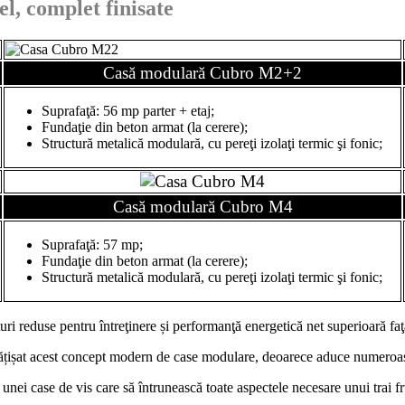
l, complet finisate
Casă modulară Cubro M2+2
Suprafaţă: 56 mp parter + etaj;
Fundaţie din beton armat (la cerere);
Structură metalică modulară, cu pereţi izolaţi termic şi fonic;
Casă modulară
Cubro M4
Suprafaţă: 57 mp;
Fundaţie din beton armat (la cerere);
Structură metalică modulară, cu pereţi izolaţi termic şi fonic;
ri reduse pentru întreţinere și performanţă energetică net superioară faţă
ățișat acest concept modern de case modulare, deoarece aduce numeroase 
a unei case de vis care să întrunească toate aspectele necesare unui trai 