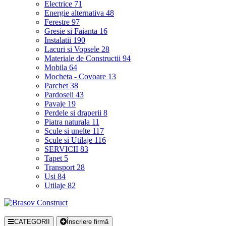
Electrice
71
Energie alternativa
48
Ferestre
97
Gresie si Faianta
16
Instalatii
190
Lacuri si Vopsele
28
Materiale de Constructii
94
Mobila
64
Mocheta - Covoare
13
Parchet
38
Pardoseli
43
Pavaje
19
Perdele si draperii
8
Piatra naturala
11
Scule si unelte
117
Scule si Utilaje
116
SERVICII
83
Tapet
5
Transport
28
Usi
84
Utilaje
82
CATEGORII
Înscriere firmă