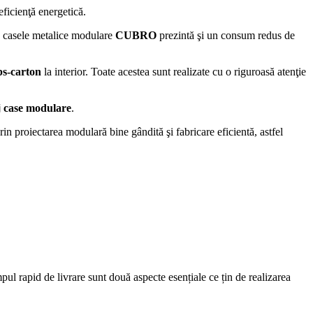
eficienţă energetică.
a, casele metalice modulare
CUBRO
prezintă şi un consum redus de
ps-carton
la interior. Toate acestea sunt realizate cu o riguroasă atenţie
 case modulare
.
in proiectarea modulară bine gândită şi fabricare eficientă, astfel
ul rapid de livrare sunt două aspecte esențiale ce țin de realizarea