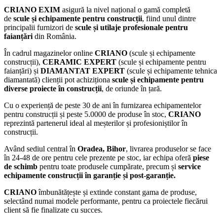
CRIANO EXIM
asigură la nivel național o gamă completă
de
scule și echipamente pentru construcții
, fiind
unul dintre
principalii furnizori de
scule și utilaje profesionale
pentru
faianțări
din România.
În cadrul magazinelor online
CRIANO
(scule și echipamente
construcții),
CERAMIC EXPERT
(scule și echipamente pentru
faianțări) și
DIAMANTAT EXPERT
(scule și echipamente tehnica
diamantată) clienții pot achiziționa
scule și echipamente pentru
diverse proiecte în construcții
, de oriunde în țară.
Cu o experiență de peste 30 de ani în furnizarea echipamentelor
pentru construcții și peste 5.0000 de produse în stoc,
CRIANO
reprezintă partenerul ideal al meșterilor și profesioniștilor în
construcții.
Având sediul central în
Oradea, Bihor
, livrarea produselor se face
în 24-48 de ore pentru cele prezente pe stoc, iar echipa oferă
piese
de schimb
pentru toate produsele cumpărate, precum și
service
echipamente construcții în garanție și post-garanție.
CRIANO
îmbunătățește și extinde constant gama de produse,
selectând numai modele performante, pentru ca proiectele fiecărui
client să fie finalizate cu succes.