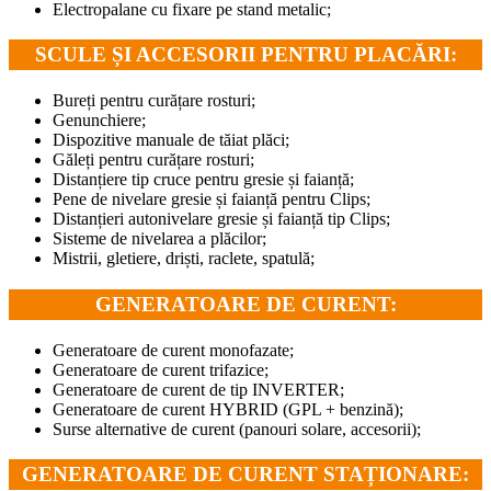
Electropalane cu fixare pe stand metalic;
SCULE ȘI ACCESORII PENTRU PLACĂRI:
Bureți pentru curățare rosturi;
Genunchiere;
Dispozitive manuale de tăiat plăci;
Găleți pentru curățare rosturi;
Distanțiere tip cruce pentru gresie și faianță;
Pene de nivelare gresie și faianță pentru Clips;
Distanțieri autonivelare gresie și faianță tip Clips;
Sisteme de nivelarea a plăcilor;
Mistrii, gletiere, driști, raclete, spatulă;
GENERATOARE DE CURENT:
Generatoare de curent monofazate;
Generatoare de curent trifazice;
Generatoare de curent de tip INVERTER;
Generatoare de curent HYBRID (GPL + benzină);
Surse alternative de curent (panouri solare, accesorii);
GENERATOARE DE CURENT STAȚIONARE: