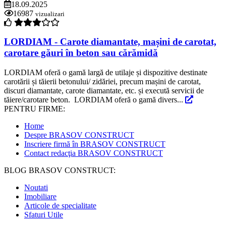
18.09.2025
16987
vizualizari
LORDIAM - Carote diamantate, mașini de carotat,
carotare găuri în beton sau cărămidă
LORDIAM oferă o gamă largă de utilaje și dispozitive destinate
carotării și tăierii betonului/ zidăriei, precum mașini de carotat,
discuri diamantate, carote diamantate, etc. și execută servicii de
tăiere/carotare beton. LORDIAM oferă o gamă divers...
PENTRU FIRME:
Home
Despre BRASOV CONSTRUCT
Inscriere firmă în BRASOV CONSTRUCT
Contact redacţia BRASOV CONSTRUCT
BLOG BRASOV CONSTRUCT:
Noutati
Imobiliare
Articole de specialitate
Sfaturi Utile