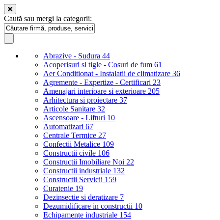
Caută sau mergi la categorii:
Abrazive - Sudura
44
Acoperisuri si tigle - Cosuri de fum
61
Aer Conditionat - Instalatii de climatizare
36
Agremente - Expertize - Certificari
23
Amenajari interioare si exterioare
205
Arhitectura si proiectare
37
Articole Sanitare
32
Ascensoare - Lifturi
10
Automatizari
67
Centrale Termice
27
Confectii Metalice
109
Constructii civile
106
Constructii Imobiliare Noi
22
Constructii industriale
132
Constructii Servicii
159
Curatenie
19
Dezinsectie si deratizare
7
Dezumidificare in constructii
10
Echipamente industriale
154