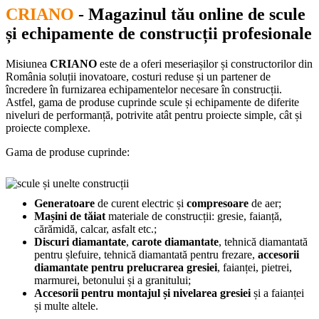
CRIANO
- Magazinul tău online de scule
și echipamente de construcții profesionale
Misiunea
CRIANO
este de a oferi meseriașilor și constructorilor din
România soluții inovatoare, costuri reduse și un partener de
încredere în furnizarea echipamentelor necesare în construcții.
Astfel, gama de produse cuprinde scule și echipamente de diferite
niveluri de performanță, potrivite atât pentru proiecte simple, cât și
proiecte complexe.
Gama de produse cuprinde:
Generatoare
de curent electric și
compresoare
de aer;
Mașini de tăiat
materiale de construcții: gresie, faianță,
cărămidă, calcar, asfalt etc.;
Discuri diamantate
,
carote diamantate
, tehnică diamantată
pentru șlefuire, tehnică diamantată pentru frezare,
accesorii
diamantate pentru prelucrarea gresiei
, faianței, pietrei,
marmurei, betonului și a granitului;
Accesorii pentru montajul și nivelarea gresiei
și a faianței
și multe altele.