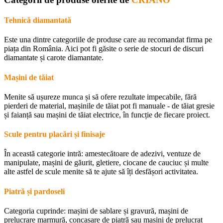
Tehnică diamantată
Este una dintre categoriile de produse care au recomandat firma pe
piața din România. Aici pot fi găsite o serie de stocuri de discuri
diamantate și carote diamantate.
Mașini de tăiat
Menite să ușureze munca și să ofere rezultate impecabile, fără
pierderi de material, mașinile de tăiat pot fi manuale - de tăiat gresie
și faianță sau mașini de tăiat electrice, în funcție de fiecare proiect.
Scule pentru placări și finisaje
În această categorie intră: amestecătoare de adezivi, ventuze de
manipulate, mașini de găurit, gletiere, ciocane de cauciuc și multe
alte astfel de scule menite să te ajute să îți desfășori activitatea.
Piatră și pardoseli
Categoria cuprinde: mașini de sablare și gravură, mașini de
prelucrare marmură, concasare de piatră sau mașini de prelucrat