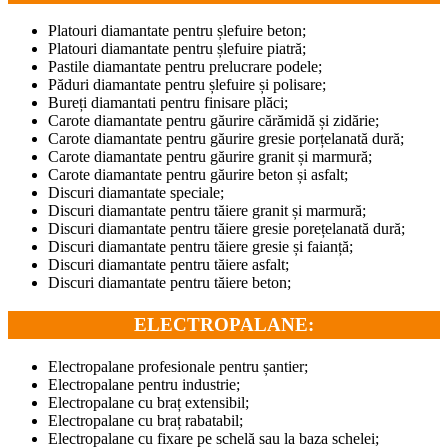
Platouri diamantate pentru șlefuire beton;
Platouri diamantate pentru șlefuire piatră;
Pastile diamantate pentru prelucrare podele;
Păduri diamantate pentru șlefuire și polisare;
Bureți diamantati pentru finisare plăci;
Carote diamantate pentru găurire cărămidă și zidărie;
Carote diamantate pentru găurire gresie porțelanată dură;
Carote diamantate pentru găurire granit și marmură;
Carote diamantate pentru găurire beton și asfalt;
Discuri diamantate speciale;
Discuri diamantate pentru tăiere granit și marmură;
Discuri diamantate pentru tăiere gresie porețelanată dură;
Discuri diamantate pentru tăiere gresie și faianță;
Discuri diamantate pentru tăiere asfalt;
Discuri diamantate pentru tăiere beton;
ELECTROPALANE:
Electropalane profesionale pentru șantier;
Electropalane pentru industrie;
Electropalane cu braț extensibil;
Electropalane cu braț rabatabil;
Electropalane cu fixare pe schelă sau la baza schelei;