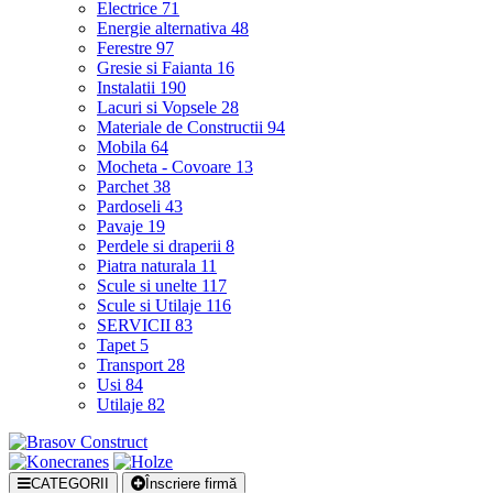
Electrice
71
Energie alternativa
48
Ferestre
97
Gresie si Faianta
16
Instalatii
190
Lacuri si Vopsele
28
Materiale de Constructii
94
Mobila
64
Mocheta - Covoare
13
Parchet
38
Pardoseli
43
Pavaje
19
Perdele si draperii
8
Piatra naturala
11
Scule si unelte
117
Scule si Utilaje
116
SERVICII
83
Tapet
5
Transport
28
Usi
84
Utilaje
82
CATEGORII
Înscriere firmă