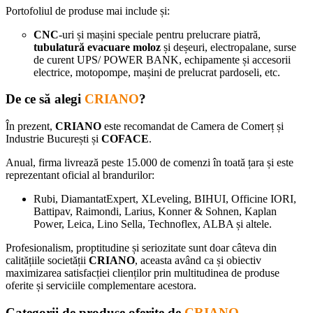
Portofoliul de produse mai include și:
CNC
-uri și mașini speciale pentru prelucrare piatră,
tubulatură evacuare moloz
și deșeuri, electropalane, surse
de curent UPS/ POWER BANK, echipamente și accesorii
electrice, motopompe, mașini de prelucrat pardoseli, etc.
De ce să alegi
CRIANO
?
În prezent,
CRIANO
este recomandat de Camera de Comerț și
Industrie București și
COFACE
.
Anual, firma livrează peste 15.000 de comenzi în toată țara și este
reprezentant oficial al brandurilor:
Rubi, DiamantatExpert, XLeveling, BIHUI, Officine IORI,
Battipav, Raimondi, Larius, Konner & Sohnen, Kaplan
Power, Leica, Lino Sella, Technoflex, ALBA și altele.
Profesionalism, proptitudine și seriozitate sunt doar câteva din
calitățiile societății
CRIANO
, aceasta având ca și obiectiv
maximizarea satisfacției clienților prin multitudinea de produse
oferite și serviciile complementare acestora.
Categorii de produse oferite de
CRIANO