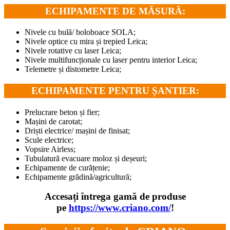
ECHIPAMENTE DE MĂSURĂ:
Nivele cu bulă/ boloboace SOLA;
Nivele optice cu mira și trepied Leica;
Nivele rotative cu laser Leica;
Nivele multifuncționale cu laser pentru interior Leica;
Telemetre și distometre Leica;
ECHIPAMENTE PENTRU ȘANTIER:
Prelucrare beton și fier;
Mașini de carotat;
Driști electrice/ mașini de finisat;
Scule electrice;
Vopsire Airless;
Tubulatură evacuare moloz și deșeuri;
Echipamente de curățenie;
Echipamente grădină/agricultură;
Accesați întrega gamă de produse
pe
https://www.criano.com/
!