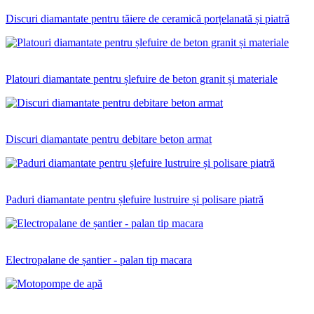
Discuri diamantate pentru tăiere de ceramică porțelanată și piatră
Platouri diamantate pentru șlefuire de beton granit și materiale
Discuri diamantate pentru debitare beton armat
Paduri diamantate pentru șlefuire lustruire și polisare piatră
Electropalane de șantier - palan tip macara