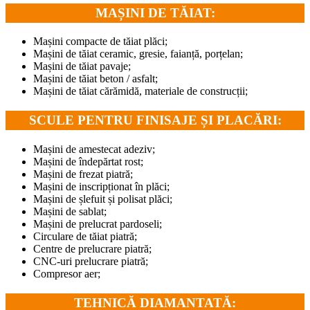
MAȘINI DE TĂIAT:
Mașini compacte de tăiat plăci;
Mașini de tăiat ceramic, gresie, faianță, porțelan;
Mașini de tăiat pavaje;
Mașini de tăiat beton / asfalt;
Mașini de tăiat cărămidă, materiale de construcții;
SCULE PENTRU FINISAJE ȘI PLACĂRI:
Mașini de amestecat adeziv;
Mașini de îndepărtat rost;
Mașini de frezat piatră;
Mașini de inscripționat în plăci;
Mașini de șlefuit și polisat plăci;
Mașini de sablat;
Mașini de prelucrat pardoseli;
Circulare de tăiat piatră;
Centre de prelucrare piatră;
CNC-uri prelucrare piatră;
Compresor aer;
TEHNICĂ DIAMANTATĂ: