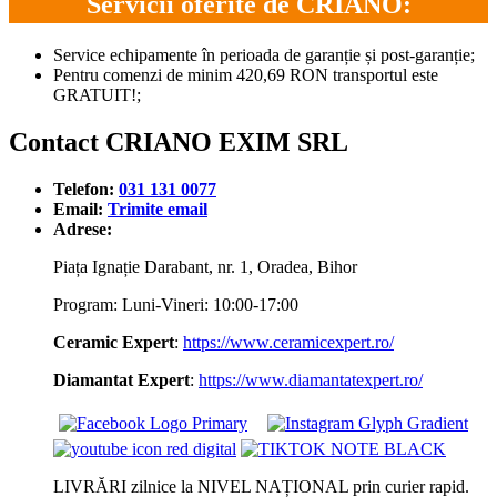
Servicii oferite de CRIANO:
Service echipamente în perioada de garanție și post-garanție;
Pentru comenzi de minim 420,69 RON transportul este
GRATUIT!;
Contact CRIANO EXIM SRL
Telefon:
031 131 0077
Email:
Trimite email
Adrese:
Piața Ignație Darabant, nr. 1, Oradea, Bihor
Program: Luni-Vineri: 10:00-17:00
Ceramic Expert
:
https://www.ceramicexpert.ro/
Diamantat Expert
:
https://www.diamantatexpert.ro/
LIVRĂRI zilnice la NIVEL NAȚIONAL prin curier rapid.