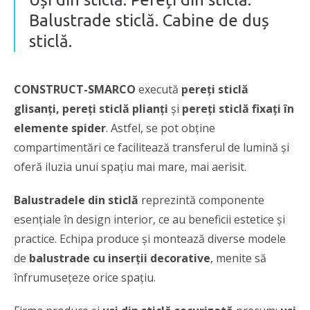
Balustrade sticlă. Cabine de duș
sticlă.
CONSTRUCT-SMARCO
execută
pereți sticlă
glisanți, pereți sticlă plianți
și
pereți sticlă fixați în
elemente spider
. Astfel, se pot obține
compartimentări ce facilitează transferul de lumină și
oferă iluzia unui spațiu mai mare, mai aerisit.
Balustradele din sticlă
reprezintă componente
esențiale în design interior, ce au beneficii estetice și
practice. Echipa produce și montează diverse modele
de
balustrade cu inserții decorative
, menite să
înfrumusețeze orice spațiu.