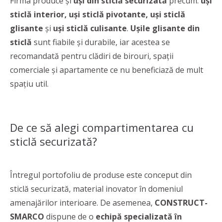
Firma produce și
uși din sticlă securizată
precum:
uși
sticlă interior, uși sticlă pivotante, uși sticlă
glisante
și
uși sticlă culisante
.
Ușile glisante din
sticlă
sunt fiabile și durabile, iar acestea se
recomandată pentru clădiri de birouri, spații
comerciale și apartamente ce nu beneficiază de mult
spațiu util.
De ce să alegi compartimentarea cu
sticlă securizată?
Întregul portofoliu de produse este conceput din
sticlă securizată, material inovator în domeniul
amenajărilor interioare. De asemenea,
CONSTRUCT-
SMARCO
dispune de o
echipă specializată în