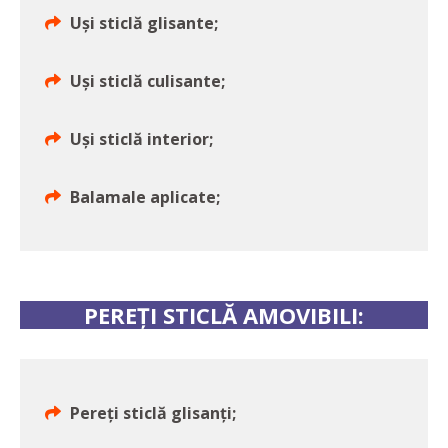
Uși sticlă glisante;
Uși sticlă culisante;
Uși sticlă interior;
Balamale aplicate;
PEREȚI STICLĂ AMOVIBILI:
Pereți sticlă glisanți;