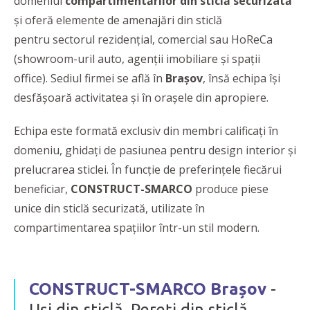
domeniul
compartimentărilor din sticlă securizată
și oferă elemente de amenajări din sticlă
pentru sectorul rezidențial, comercial sau HoReCa
(showroom-uril auto, agenții imobiliare și spații
office). Sediul firmei se află în
Brașov
, însă echipa își
desfășoară activitatea și în orașele din apropiere.
Echipa este formată exclusiv din membri calificați în
domeniu, ghidați de pasiunea pentru design interior și
prelucrarea sticlei. În funcție de preferințele fiecărui
beneficiar,
CONSTRUCT-SMARCO
produce piese
unice din sticlă securizată, utilizate în
compartimentarea spațiilor într-un stil modern.
CONSTRUCT-SMARCO Brașov
-
Uși din sticlă. Pereți din sticlă.