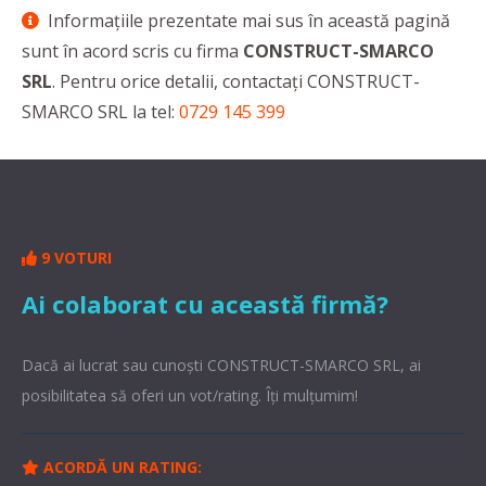
Informaţiile prezentate mai sus în această pagină
sunt în acord scris cu firma
CONSTRUCT-SMARCO
SRL
. Pentru orice detalii, contactaţi CONSTRUCT-
SMARCO SRL la tel:
0729 145 399
9 VOTURI
Ai colaborat cu această firmă?
Dacă ai lucrat sau cunoşti CONSTRUCT-SMARCO SRL, ai
posibilitatea să oferi un vot/rating. Îți mulțumim!
ACORDĂ UN RATING: