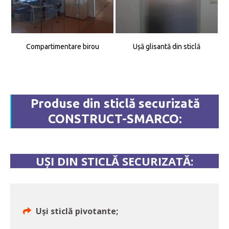
Compartimentare birou
Ușă glisantă din sticlă
Produse din sticlă securizată
CONSTRUCT-SMARCO:
UȘI DIN STICLĂ SECURIZATĂ:
Uși sticlă pivotante;