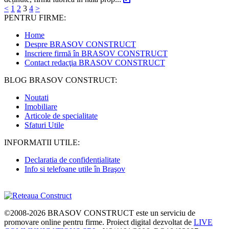
<
1
2
3
4
>
PENTRU FIRME:
Home
Despre BRASOV CONSTRUCT
Inscriere firmă în BRASOV CONSTRUCT
Contact redacţia BRASOV CONSTRUCT
BLOG BRASOV CONSTRUCT:
Noutati
Imobiliare
Articole de specialitate
Sfaturi Utile
INFORMATII UTILE:
Declaratia de confidentialitate
Info si telefoane utile în Braşov
©2008-2026
BRASOV CONSTRUCT
este un serviciu de
promovare online pentru firme. Proiect digital dezvoltat de
LIVE