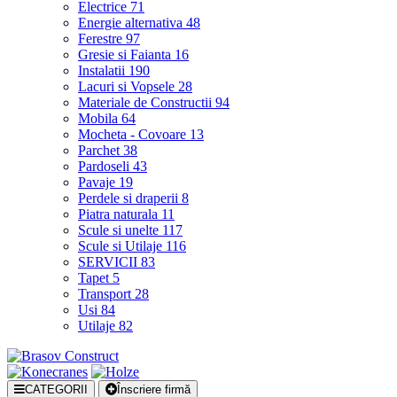
Electrice
71
Energie alternativa
48
Ferestre
97
Gresie si Faianta
16
Instalatii
190
Lacuri si Vopsele
28
Materiale de Constructii
94
Mobila
64
Mocheta - Covoare
13
Parchet
38
Pardoseli
43
Pavaje
19
Perdele si draperii
8
Piatra naturala
11
Scule si unelte
117
Scule si Utilaje
116
SERVICII
83
Tapet
5
Transport
28
Usi
84
Utilaje
82
CATEGORII
Înscriere firmă