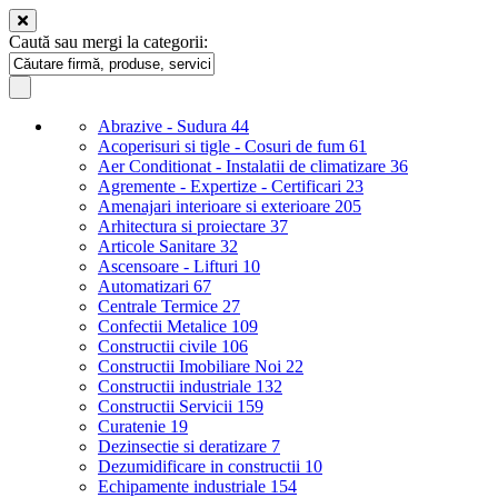
Caută sau mergi la categorii:
Abrazive - Sudura
44
Acoperisuri si tigle - Cosuri de fum
61
Aer Conditionat - Instalatii de climatizare
36
Agremente - Expertize - Certificari
23
Amenajari interioare si exterioare
205
Arhitectura si proiectare
37
Articole Sanitare
32
Ascensoare - Lifturi
10
Automatizari
67
Centrale Termice
27
Confectii Metalice
109
Constructii civile
106
Constructii Imobiliare Noi
22
Constructii industriale
132
Constructii Servicii
159
Curatenie
19
Dezinsectie si deratizare
7
Dezumidificare in constructii
10
Echipamente industriale
154