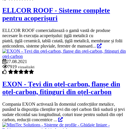
ELLCOR ROOF - Sisteme complete
pentru acoperișuri
ELLCOR ROOF comercializează o gamă vastă de produse
necesare în execuția acoperișului: țiglă metalică cu
piatră, țiglă ceramică, tablă cutată, țiglă metalică, membrane și folii
anticondens, sisteme pluviale, ferestre de mansard...
27.08.2021
7919
vizualizări
EXON - Țevi din oțel-carbon, flanșe din
oțel-carbon, fitinguri din oțel-carbon
Compania EXON activează în domeniul confecțiilor metalice,
punând la dispoziția clienților țevi din oțel carbon fără sudură și țevi
sudate elicoidal sau longitudinal, coturi trase pentru sudură din oțel
carbon, reducții concentrice ...