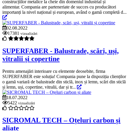
construcțiilor metalice la cheie din domeniul industrial și
alimentar. Compania are parteneriate de succes cu producători
importanți la nivel național și european, având o gamă completă d...
02.08.2022
17381
vizualizări
SUPERFABER - Balustrade, scări, uși,
vitralii și copertine
Pentru amenajări interioare cu elemente deosebite, firma
SUPERFABER este soluția! Compania pune la dispoziția clienților
o gamă variară de balustrade din sticlă, inox și lemn, scări din sticlă
și lemn, uși, copertine, vitralii, dar și tr...
18.07.2022
5422
vizualizări
SICROMAL TECH – Oțeluri carbon și
aliate