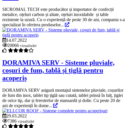
SICROMAL TECH este producător și importator de confecții
metalice, oțeluri carbon și aliate, oțeluri inoxidabile și table
rezistente la uzură. Cu o experiență de peste 30 de ani, compania s-a
specializat în oferirea produselor...
14.07.2022
20066
vizualizări
DORAMIVA SERV - Sisteme pluviale,
coșuri de fum, tablă și țiglă pentru
acoperiș
DORAMIVA SERV asigură montajul sistemelor pluviale, coșurilor
de fum din inox, tablei tip țiglă sau cutată, tablei prinsă în falț, țiglei
de orice tip, dar și ferestrelor de mansardă și dolie. Cu peste 20 de
ani de experiență în dome...
29.03.2022
7386
vizualizări