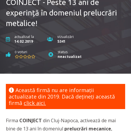
COINJECT - Peste 13 ani de
experință în domeniul prelucrări
metalice!
actualizat la
vizualizări
14.02.2019
5341
voturi
status
0
neactualizat
Această firmă nu are informaţii
actualizate din 2019. Dacă dețineți această
firmă
click aici.
Firma
COINJECT
din Cluj-Napoca, activează de mai
bine de 13 ani în domeniul
prelucrări mecanice
,