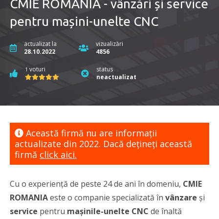
CMIE ROMANIA - vânzări și service
pentru mașini-unelte CNC
actualizat la
vizualizări
28.10.2022
4856
voturi
status
1
neactualizat
Această firmă nu are informaţii
actualizate din 2022. Dacă dețineți această
firmă
click aici.
Cu o experiență de peste 24 de ani în domeniu,
CMIE
ROMANIA
este o companie specializată în
vânzare
și
service
pentru
mașinile-unelte CNC
de înaltă