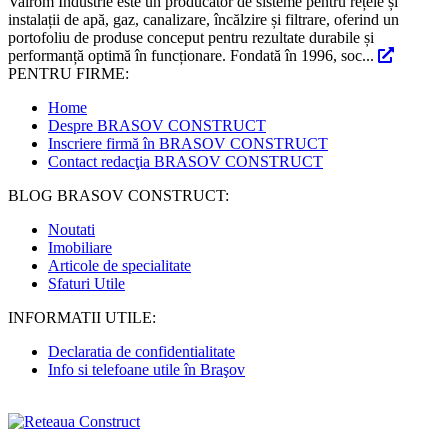
Valrom Industrie este un producător de sisteme pentru rețele și
instalații de apă, gaz, canalizare, încălzire și filtrare, oferind un
portofoliu de produse conceput pentru rezultate durabile și
performanță optimă în funcționare. Fondată în 1996, soc...
PENTRU FIRME:
Home
Despre BRASOV CONSTRUCT
Inscriere firmă în BRASOV CONSTRUCT
Contact redacţia BRASOV CONSTRUCT
BLOG BRASOV CONSTRUCT:
Noutati
Imobiliare
Articole de specialitate
Sfaturi Utile
INFORMATII UTILE:
Declaratia de confidentialitate
Info si telefoane utile în Braşov