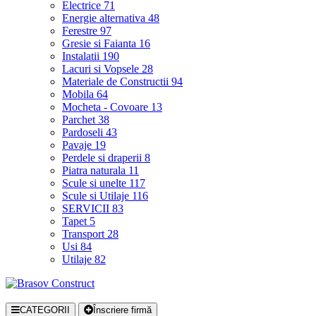
Electrice
71
Energie alternativa
48
Ferestre
97
Gresie si Faianta
16
Instalatii
190
Lacuri si Vopsele
28
Materiale de Constructii
94
Mobila
64
Mocheta - Covoare
13
Parchet
38
Pardoseli
43
Pavaje
19
Perdele si draperii
8
Piatra naturala
11
Scule si unelte
117
Scule si Utilaje
116
SERVICII
83
Tapet
5
Transport
28
Usi
84
Utilaje
82
CATEGORII
Înscriere firmă