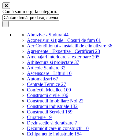
Caută sau mergi la categorii:
Abrazive - Sudura
44
Acoperisuri si tigle - Cosuri de fum
61
Aer Conditionat - Instalatii de climatizare
36
Agremente - Expertize - Certificari
23
Amenajari interioare si exterioare
205
Arhitectura si proiectare
37
Articole Sanitare
32
Ascensoare - Lifturi
10
Automatizari
67
Centrale Termice
27
Confectii Metalice
109
Constructii civile
106
Constructii Imobiliare Noi
22
Constructii industriale
132
Constructii Servicii
159
Curatenie
19
Dezinsectie si deratizare
7
Dezumidificare in constructii
10
Echipamente industriale
154