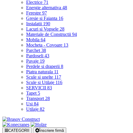
Electrice
71
Energie alternativa
48
Ferestre
97
Gresie si Faianta
16
Instalatii
190
Lacuri si Vopsele
28
Materiale de Constructii
94
Mobila
64
Mocheta - Covoare
13
Parchet
38
Pardoseli
43
Pavaje
19
Perdele si draperii
8
Piatra naturala
11
Scule si unelte
117
Scule si Utilaje
116
SERVICII
83
Tapet
5
Transport
28
Usi
84
Utilaje
82
CATEGORII
Înscriere firmă