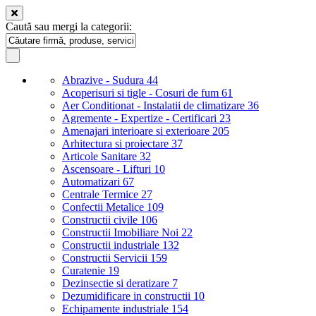
Caută sau mergi la categorii:
Abrazive - Sudura
44
Acoperisuri si tigle - Cosuri de fum
61
Aer Conditionat - Instalatii de climatizare
36
Agremente - Expertize - Certificari
23
Amenajari interioare si exterioare
205
Arhitectura si proiectare
37
Articole Sanitare
32
Ascensoare - Lifturi
10
Automatizari
67
Centrale Termice
27
Confectii Metalice
109
Constructii civile
106
Constructii Imobiliare Noi
22
Constructii industriale
132
Constructii Servicii
159
Curatenie
19
Dezinsectie si deratizare
7
Dezumidificare in constructii
10
Echipamente industriale
154