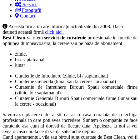
Servicii
Fotografii
Contact
Această firmă nu are informaţii actualizate din 2008. Dacă
dețineți această firmă
click aici.
Best Clean
va ofera
servicii de curatenie
profesionale in functie de
optiunea dumneavoastra, la cerere sau pe baza de abonament :
zilnic,
bi / saptamanal,
lunar
Curatenie de Intretinere (zilnic, bi / saptamanal)
Curatenie Generala (lunar sau la cerere - ocazional)
Curatenie de Intretinere Birouri Spatii comerciale firme
(zilnic, bi / saptamanal)
Curatenie Generala Birouri Spatii comerciale firme (lunar sau
la cerere - ocazional)
Savureaza placerea de a sti ca ai o casa curatata de o echipa
profesionala in care poti avea incredere. Suntem o companie ce face
curatenie asa cum iti doresti de fiecare data. Apeleaza la noi si vei
avea o casa curata ce iti va da satisfactie deplina.
Cand apartamentul, vila sau biroul sunt curatate de Best Clean, vei fi