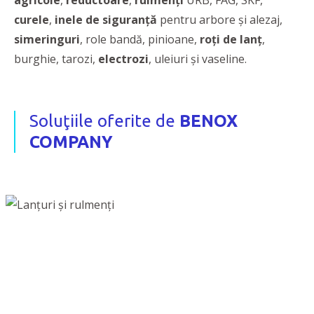
agricole
,
reductoare
,
rulmenți
URB, FAG, SKF,
curele
,
inele de siguranță
pentru arbore și alezaj,
simeringuri
, role bandă, pinioane,
roți de lanț
,
burghie, tarozi,
electrozi
, uleiuri și vaseline.
Soluţiile oferite de
BENOX
COMPANY