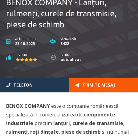
BENOX COMPANY - Lanțuri,
rulmenți, curele de transmisie,
piese de schimb
actualizat la
vizualizări
23.10.2025
3422
voturi
status
1
actualizat
TELEFON
TRIMITE MESAJ
BENOX COMPANY
este o companie românească
specializată în comercializarea de
componente
industriale
precum
lanţuri
,
curele de transmisie
,
rulmenţi
,
roţi dinţate
,
piese de schimb
şi nu numai.