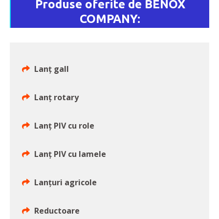
Produse oferite de BENOX
COMPANY:
Lanț gall
Lanț rotary
Lanț PIV cu role
Lanț PIV cu lamele
Lanțuri agricole
Reductoare