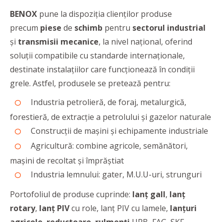
BENOX
pune la dispoziția clienţilor produse
precum
piese
de
schimb
pentru
sectorul industrial
şi
transmisii mecanice
, la nivel naţional, oferind
soluţii compatibile cu standarde internaţionale,
destinate instalaţiilor care funcţionează în condiţii
grele. Astfel, produsele se pretează pentru:
Industria petrolieră, de foraj, metalurgică,
forestieră, de extracție a petrolului și gazelor naturale
Construcții de mașini și echipamente industriale
Agricultură: combine agricole, semănători,
mașini de recoltat și împrăștiat
Industria lemnului: gater, M.U.U-uri, strunguri
Portofoliul de produse cuprinde:
lanț gall
,
lanț
rotary
,
lanț PIV
cu role, lanț PIV cu lamele,
lanțuri