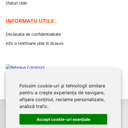
Sfaturi Utile
INFORMATII UTILE:
Declaratia de confidentialitate
Info si telefoane utile în Braşov
Folosim cookie-uri și tehnologii similare
pentru a crește experiența de navigare,
afișare conținut, reclame personalizate,
analiză trafic.
©2008-2026
BRASOV CONSTRUCT
este un serviciu de promovare online
Accept cookie-uri esenţiale
pentru firme. Proiect digital dezvoltat de
LIVE COMMUNICATIONS SRL
,