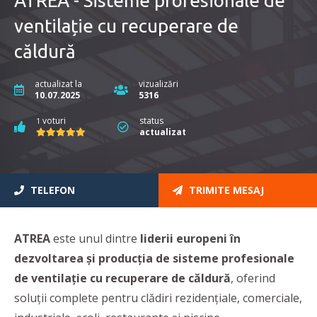
ATREA - Sisteme profesionale de
ventilație cu recuperare de
căldură
actualizat la
vizualizări
10.07.2025
5316
voturi
status
1
actualizat
TELEFON
TRIMITE MESAJ
ATREA
este unul dintre
liderii europeni în
dezvoltarea și producția de sisteme profesionale
de ventilație cu recuperare de căldură
, oferind
soluții complete pentru clădiri rezidențiale, comerciale,