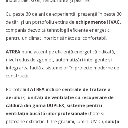
industriale, școli, restaurante și piscine.
Cu peste 30 de ani de experiență, prezență în peste 30
de țări și un portofoliu extins de
echipamente HVAC,
compania dezvoltă tehnologii eficiente energetic
pentru un climat interior sănătos și confortabil.
ATREA
pune accent pe eficiență energetică ridicată,
nivel redus de zgomot, automatizări inteligente și
integrarea facilă a sistemelor în proiecte moderne de
construcții.
Portofoliul
ATREA
include
centrale de tratare a
aerului
și
unități de ventilație cu recuperare de
căldură din gama DUPLEX
,
sisteme pentru
ventilația bucătăriilor profesionale
(hote și
plafoane extracție, filtre grăsimi, lumini UV-C),
soluții