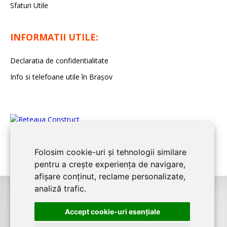
Sfaturi Utile
INFORMATII UTILE:
Declaratia de confidentialitate
Info si telefoane utile în Braşov
Folosim cookie-uri și tehnologii similare
pentru a crește experiența de navigare,
afișare conținut, reclame personalizate,
analiză trafic.
©2008-2026
BRASOV CONSTRUCT
este un serviciu de promovare online
Accept cookie-uri esenţiale
pentru firme. Proiect digital dezvoltat de
LIVE COMMUNICATIONS SRL
,