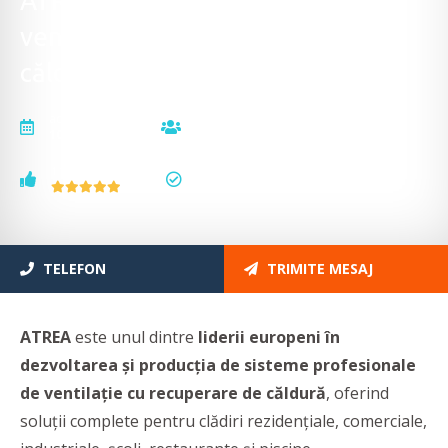
ATREA - Sisteme profesionale de
ventilație cu recuperare de
căldură
actualizat la
vizualizări
10.07.2025
5303
voturi
status
1
actualizat
TELEFON
TRIMITE MESAJ
ATREA
este unul dintre
liderii europeni în
dezvoltarea și producția de sisteme profesionale
de ventilație cu recuperare de căldură
, oferind
soluții complete pentru clădiri rezidențiale, comerciale,