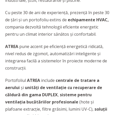
industriale, școli, restaurante și piscine.
Cu peste 30 de ani de experiență, prezență în peste 30
de țări și un portofoliu extins de
echipamente HVAC,
compania dezvoltă tehnologii eficiente energetic
pentru un climat interior sănătos și confortabil.
ATREA
pune accent pe eficiență energetică ridicată,
nivel redus de zgomot, automatizări inteligente și
integrarea facilă a sistemelor în proiecte moderne de
construcții.
Portofoliul
ATREA
include
centrale de tratare a
aerului
și
unități de ventilație cu recuperare de
căldură din gama DUPLEX
,
sisteme pentru
ventilația bucătăriilor profesionale
(hote și
plafoane extracție, filtre grăsimi, lumini UV-C),
soluții